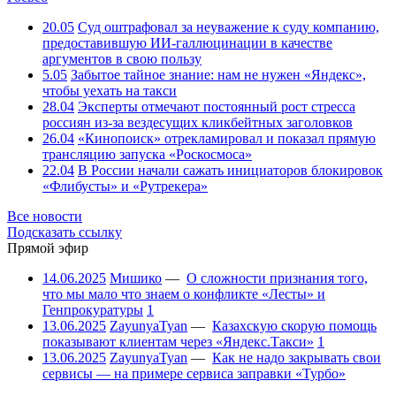
20.05
Суд оштрафовал за неуважение к суду компанию,
предоставившую ИИ-галлюцинации в качестве
аргументов в свою пользу
5.05
Забытое тайное знание: нам не нужен «Яндекс»,
чтобы уехать на такси
28.04
Эксперты отмечают постоянный рост стресса
россиян из-за вездесущих кликбейтных заголовков
26.04
«Кинопоиск» отрекламировал и показал прямую
трансляцию запуска «Роскосмоса»
22.04
В России начали сажать инициаторов блокировок
«Флибусты» и «Рутрекера»
Все новости
Подсказать ссылку
Прямой эфир
14.06.2025
Мишико
—
О сложности признания того,
что мы мало что знаем о конфликте «Лесты» и
Генпрокуратуры
1
13.06.2025
ZayunyaTyan
—
Казахскую скорую помощь
показывают клиентам через «Яндекс.Такси»
1
13.06.2025
ZayunyaTyan
—
Как не надо закрывать свои
сервисы — на примере сервиса заправки «Турбо»