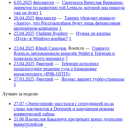
6.05.2025
фрилансер
—
Скончался Вячеслав Варванин:
директор по развитию той Lenta.ru, которой она никогда
уже не будет
1
26.04.2025
фрилансер
—
Таврин убеждает команду
«Авито», что Россельхозбанк будет лишь финансовым
акционером компании
1
25.04.2025
Vladimir Ilyashov
—
Нужна ли кнопка
«Пуск» в Windows вообще?
1
23.04.2025
Юрий Синодов
,
Roem.ru
—
Главреду
Roem.ru заблокировали кошелёк Wallet в Telegram и
пожелали всего хорошего
7
23.04.2025
Дмитрий
—
Telegram исполнил
прошлогоднее решение суда о блокировке
иноагентского «ВЧК-ОГПУ»
27.03.2025
Дмитрий
—
Яндекс закроет турбо-страницы
1
Лучшее за неделю
27.07
«Энергопроф» расстался с сотрудницей из-за
слива документов в Deepseek и нарушения режима
коммерческой тайны
21.06
Владислав Бакальчук предрекает конец дуополии
маркетплейсов