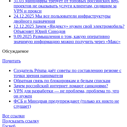
31.03
Минцифры требует от топовых российских веб-
проектов не оказывать услуги клиентам, сидящим за
VPN и прокси
24.12.2025
Мы все пользователи инфраструктуры
двойного назначения
12.12.2025
Зачем «Яндексу» нужен свой электромобиль?
Объясняет Юрий Синодов
9.09.2025
Размышления о том, какую оперативно
значимую информацию можно получить через «Макс»
Обсуждаемое
Почитать
Создатель Prisma даёт советы по составлению резюме с
точки зрения нанимателя
Обратная связь по блокировкам и белым спискам
Зачем российский интернет ломают санкциями?
VPN для разработки — не проблема, проблема то, что
он нужен
ФСБ и Минздрав предупреждают (только их никто не
слушает)
Все ссылки
Подсказать ссылку
Госвеб