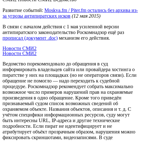
Развитие событий:
Moskva.fm / Piter.fm остались без архива из-
за угрозы антипиратских исков
(12 мая 2015)
В связи с началом действия с 1 мая усиленной версии
антипиратского законодательство Роскомнадзор ещё раз
прописал (документ .doc)
механизм его действия.
Новости СМИ2
Новости СМИ2
Ведомство порекомендовало до обращения в суд
информировать владельцев сайта или провайдера хостинга о
пиратстве у них на площадках (но не операторов связи). Если
обращение не помогло — надо переходить к судебной
процедуре. Роскомнадзор рекомендует собрать максимально
возможное число примеров нарушений прав на охраняемые
произведения в одно обращение. Кроме того приведён
признаваемый судом список возможных сведений об
охраняемом объекте. Названия объектов, описания и т. д. С
учётом специфики информационных ресурсов, суду могут
быть интересны URL, IP-адреса и другие технические
подробности. Если пират не идентифицирует и не
атрибутирует объёкт прозрачным образом, нарушения можно
фиксировать скриншотами, видеозаписями. В суде