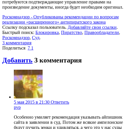
потребуются подтверждающие управление правами на
произведение документы, иногда будет необходим оригинал.
Роскомнадзор - Опубликованы рекомендации по вопросам
реализации «расширенного» антипиратского закона
Ссылку подсказал пользователь.
Добавляйте свои ссылки
.
Быстрый поиск:
Блокировка
,
Пиратство
,
Правообладатели
,
Роскомнадзор
,
Суд
.
3
комментария
Поделиться
7
1
Добавить
3
комментария
5 мая 2015 в 21:30
Ответить
pvp
Особенно умиляет рекомендация указывать айпишник
сайта в заявлении в суд. Потом же всякие ампелонские
будут пучить зенки и удивляться, а чего это у нас суды