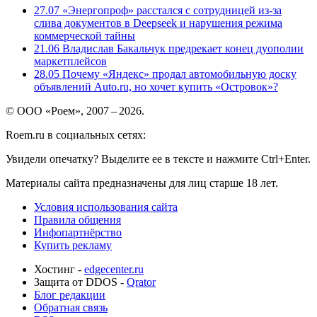
27.07
«Энергопроф» расстался с сотрудницей из-за
слива документов в Deepseek и нарушения режима
коммерческой тайны
21.06
Владислав Бакальчук предрекает конец дуополии
маркетплейсов
28.05
Почему «Яндекс» продал автомобильную доску
объявлений Auto.ru, но хочет купить «Островок»?
© ООО «Роем», 2007 – 2026.
Roem.ru в социальных сетях:
Увидели опечатку? Выделите ее в тексте и нажмите Ctrl+Enter.
Материалы сайта предназначены для лиц старше 18 лет.
Условия использования сайта
Правила общения
Инфопартнёрство
Купить рекламу
Хостинг -
edgecenter.ru
Защита от DDOS -
Qrator
Блог редакции
Обратная связь