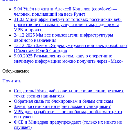
9.04
Ушёл из жизни Алексей Копылов (copylove) —
человек, повлиявший на весь Рунет
31.03
Минцифры требует от топовых российских веб-
проектов не оказывать услуги клиентам, сидящим за
VPN и прокси
24.12.2025
Мы все пользователи инфраструктуры
двойного назначения
12.12.2025
Зачем «Яндексу» нужен свой электромобиль?
Объясняет Юрий Синодов
9.09.2025
Размышления о том, какую оперативно
значимую информацию можно получить через «Макс»
Обсуждаемое
Почитать
Создатель Prisma даёт советы по составлению резюме с
точки зрения нанимателя
Обратная связь по блокировкам и белым спискам
Зачем российский интернет ломают санкциями?
VPN для разработки — не проблема, проблема то, что
он нужен
ФСБ и Минздрав предупреждают (только их никто не
слушает)