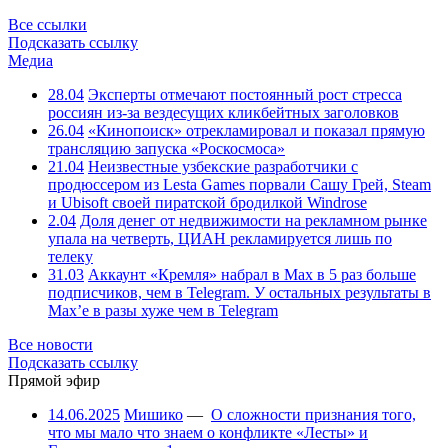
Все ссылки
Подсказать ссылку
Медиа
28.04
Эксперты отмечают постоянный рост стресса
россиян из-за вездесущих кликбейтных заголовков
26.04
«Кинопоиск» отрекламировал и показал прямую
трансляцию запуска «Роскосмоса»
21.04
Неизвестные узбекские разработчики с
продюссером из Lesta Games порвали Сашу Грей, Steam
и Ubisoft своей пиратской бродилкой Windrose
2.04
Доля денег от недвижимости на рекламном рынке
упала на четверть, ЦИАН рекламируется лишь по
телеку
31.03
Аккаунт «Кремля» набрал в Max в 5 раз больше
подписчиков, чем в Telegram. У остальных результаты в
Max’е в разы хуже чем в Telegram
Все новости
Подсказать ссылку
Прямой эфир
14.06.2025
Мишико
—
О сложности признания того,
что мы мало что знаем о конфликте «Лесты» и