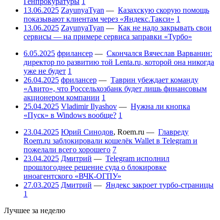
Генпрокуратуры
1
13.06.2025
ZayunyaTyan
—
Казахскую скорую помощь
показывают клиентам через «Яндекс.Такси»
1
13.06.2025
ZayunyaTyan
—
Как не надо закрывать свои
сервисы — на примере сервиса заправки «Турбо»
6.05.2025
фрилансер
—
Скончался Вячеслав Варванин:
директор по развитию той Lenta.ru, которой она никогда
уже не будет
1
26.04.2025
фрилансер
—
Таврин убеждает команду
«Авито», что Россельхозбанк будет лишь финансовым
акционером компании
1
25.04.2025
Vladimir Ilyashov
—
Нужна ли кнопка
«Пуск» в Windows вообще?
1
23.04.2025
Юрий Синодов
,
Roem.ru
—
Главреду
Roem.ru заблокировали кошелёк Wallet в Telegram и
пожелали всего хорошего
7
23.04.2025
Дмитрий
—
Telegram исполнил
прошлогоднее решение суда о блокировке
иноагентского «ВЧК-ОГПУ»
27.03.2025
Дмитрий
—
Яндекс закроет турбо-страницы
1
Лучшее за неделю