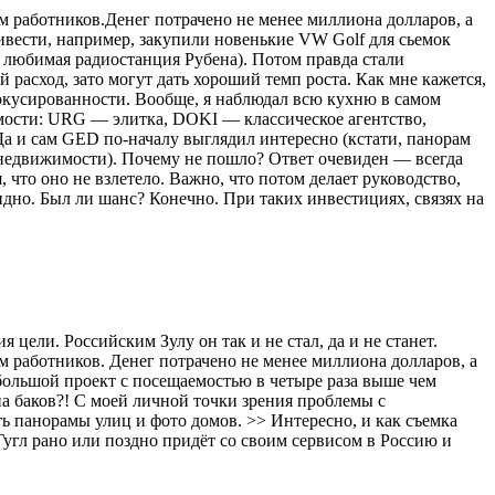
м работников.Денег потрачено не менее миллиона долларов, а
ивести, например, закупили новенькие VW Golf для сьемок
же любимая радиостанция Рубена). Потом правда стали
расход, зато могут дать хороший темп роста. Как мне кажется,
окусированности. Вообще, я наблюдал всю кухню в самом
имости: URG — элитка, DOKI — классическое агентство,
Да и сам GED по-началу выглядил интересно (кстати, панорам
ы недвижимости). Почему не пошло? Ответ очевиден — всегда
 что оно не взлетело. Важно, что потом делает руководство,
видно. Был ли шанс? Конечно. При таких инвестициях, связях на
цели. Российским Зулу он так и не стал, да и не станет.
м работников. Денег потрачено не менее миллиона долларов, а
небольшой проект с посещаемостью в четыре раза выше чем
она баков?! С моей личной точки зрения проблемы с
ь панорамы улиц и фото домов. >> Интересно, и как съемка
Гугл рано или поздно придёт со своим сервисом в Россию и