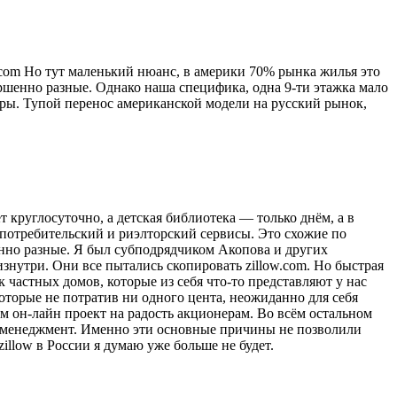
com Но тут маленький нюанс, в америки 70% рынка жилья это
ершенно разные. Однако наша специфика, одна 9-ти этажка мало
иры. Тупой перенос американской модели на русский рынок,
т круглосуточно, а детская библиотека — только днём, а в
й потребительский и риэлторский сервисы. Это схожие по
енно разные. Я был субподрядчиком Акопова и других
изнутри. Они все пытались скопировать zillow.com. Но быстрая
к частных домов, которые из себя что-то представляют у нас
оторые не потратив ни одного цента, неожиданно для себя
 он-лайн проект на радость акционерам. Во всём остальном
й менеджмент. Именно эти основные причины не позволили
zillow в России я думаю уже больше не будет.