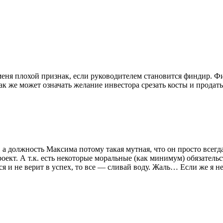
меня плохой признак, если руководителем становится финдир. Фи
ак же может означать желание инвестора срезать косты и продать
а должность Максима потому такая мутная, что он просто всегд
оект. А т.к. есть некоторые моральные (как минимум) обязательс
 и не верит в успех, то все — сливай воду. Жаль… Если же я не 