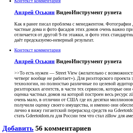
Контекст комментария
Андрей Оськин
ВидеоИнструмент рунета
Как я ранее писал проблема с менеджентом. Фотографии
частные дома и фото фасадов этих домов очень важно при
отличается от другой 9-ти этажки, и фото этих стандар
даёт предсказуемо-неверный результат.
Контекст комментария
Андрей Оськин
ВидеоИнструмент рунета
>>То есть нужен — Street View (желательно с возможностя
четверг вообще не работает»). Для риэлторского проекта
технологии, но полностью различные по целевой аудитор
риэлторских агентств, в части тех сервисов, которые они
оценка частных домов на которой построен весь ресурс zi
очень мало, в отличии от США где их десятки миллионов
получили оценку своего имущества, и именно они обеспе
лично я вижу гигантский перерасход средств на Gdeeto
стать Gdeetotdom.ru для России тем что стал zillow для а
Добавить
56
комментариев