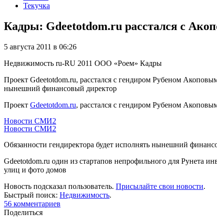
Текучка
Кадры: Gdeetotdom.ru расстался с Ако
5 августа 2011 в 06:26
Недвижимость
ru-RU
2011
ООО «Роем»
Кадры
Проект Gdeetotdom.ru, расстался с гендиром Рубеном Акоповы
нынешний финансовый директор
Проект
Gdeetotdom.ru
, расстался с гендиром Рубеном Акоповым,
Новости СМИ2
Новости СМИ2
Обязанности гендиректора будет исполнять нынешний финан
Gdeetotdom.ru один из стартапов непрофильного для Рунета 
улиц и фото домов
Новость подсказал пользователь.
Присылайте свои новости
.
Быстрый поиск:
Недвижимость
.
56
комментариев
Поделиться