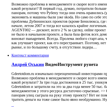
Возможно проблема в менеджементе и скорее всего именн
какой результат? В первый год, думаю, потратили больш
панорам, потому что Рубену тогда они очень нравились (
экономить и машины были уже skoda. Но само по себе это
проблемы Дубининских проектов (кроме Бенилюкса, где 
начале, летом 2007 и тогда все казалось крайне логичн
AGENT002 — дисконт, всего 2 % за сделку, online проект
не было в начальном проекте, а была база фоток всех д
виноват management. Всегда. Пролема любого старт-апа, ч
как улучшает проект, как его перестраивает. Поэтому, не
рынке, и по большому счету, в отсутствии лидера…
Контекст комментария
Андрей Оськин
ВидеоИнструмент рунета
Gdeetotdom.ru изначально переоцененный инвесторами прое
Возможно проблема в менеджементе и скорее всего именно
какой результат? За три года достижения в 25 тыс. унику
Gdeetotdom и затратили на это за два года менее 50 тыс.
менеджментом у этого ресурса достаточно серьезные. >>
панорам улиц сыграла на руку этому проекту? Нет не пом
тратить деньги на тоже самое было явно необдуманно. Ну