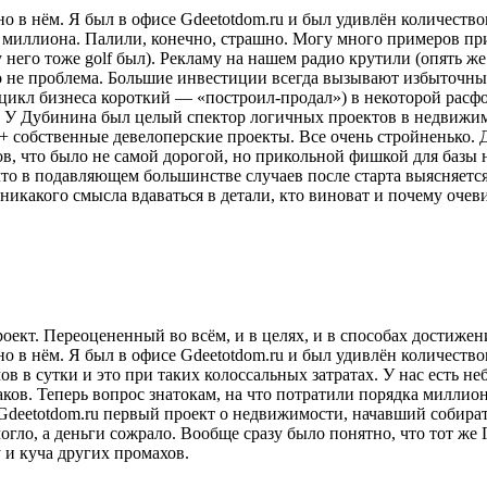
о в нём. Я был в офисе Gdeetotdom.ru и был удивлён количество
е миллиона. Палили, конечно, страшно. Могу много примеров пр
у него тоже golf был). Рекламу на нашем радио крутили (опять 
 не проблема. Большие инвестиции всегда вызывают избыточный 
цикл бизнеса короткий — «построил-продал») в некоторой расф
ым. У Дубинина был целый спектор логичных проектов в недвиж
 + собственные девелоперские проекты. Все очень стройненько. 
омов, что было не самой дорогой, но прикольной фишкой для баз
то в подавляющем большинстве случаев после старта выясняется,
т никакого смысла вдаваться в детали, кто виноват и почему оче
кт. Переоцененный во всём, и в целях, и в способах достижения 
 в нём. Я был в офисе Gdeetotdom.ru и был удивлён количество
мов в сутки и это при таких колоссальных затратах. У нас есть 
 баков. Теперь вопрос знатокам, на что потратили порядка милли
 Gdeetotdom.ru первый проект о недвижимости, начавший собират
огло, а деньги сожрало. Вообще сразу было понятно, что тот же 
 и куча других промахов.