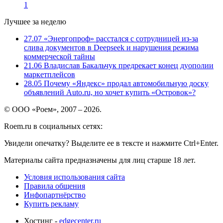
1
Лучшее за неделю
27.07
«Энергопроф» расстался с сотрудницей из-за
слива документов в Deepseek и нарушения режима
коммерческой тайны
21.06
Владислав Бакальчук предрекает конец дуополии
маркетплейсов
28.05
Почему «Яндекс» продал автомобильную доску
объявлений Auto.ru, но хочет купить «Островок»?
© ООО «Роем», 2007 – 2026.
Roem.ru в социальных сетях:
Увидели опечатку? Выделите ее в тексте и нажмите Ctrl+Enter.
Материалы сайта предназначены для лиц старше 18 лет.
Условия использования сайта
Правила общения
Инфопартнёрство
Купить рекламу
Хостинг -
edgecenter.ru