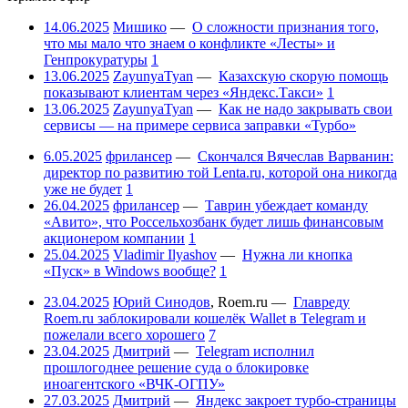
14.06.2025
Мишико
—
О сложности признания того,
что мы мало что знаем о конфликте «Лесты» и
Генпрокуратуры
1
13.06.2025
ZayunyaTyan
—
Казахскую скорую помощь
показывают клиентам через «Яндекс.Такси»
1
13.06.2025
ZayunyaTyan
—
Как не надо закрывать свои
сервисы — на примере сервиса заправки «Турбо»
6.05.2025
фрилансер
—
Скончался Вячеслав Варванин:
директор по развитию той Lenta.ru, которой она никогда
уже не будет
1
26.04.2025
фрилансер
—
Таврин убеждает команду
«Авито», что Россельхозбанк будет лишь финансовым
акционером компании
1
25.04.2025
Vladimir Ilyashov
—
Нужна ли кнопка
«Пуск» в Windows вообще?
1
23.04.2025
Юрий Синодов
,
Roem.ru
—
Главреду
Roem.ru заблокировали кошелёк Wallet в Telegram и
пожелали всего хорошего
7
23.04.2025
Дмитрий
—
Telegram исполнил
прошлогоднее решение суда о блокировке
иноагентского «ВЧК-ОГПУ»
27.03.2025
Дмитрий
—
Яндекс закроет турбо-страницы