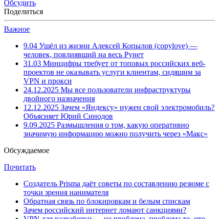
Обсудить
Поделиться
Важное
9.04
Ушёл из жизни Алексей Копылов (copylove) —
человек, повлиявший на весь Рунет
31.03
Минцифры требует от топовых российских веб-
проектов не оказывать услуги клиентам, сидящим за
VPN и прокси
24.12.2025
Мы все пользователи инфраструктуры
двойного назначения
12.12.2025
Зачем «Яндексу» нужен свой электромобиль?
Объясняет Юрий Синодов
9.09.2025
Размышления о том, какую оперативно
значимую информацию можно получить через «Макс»
Обсуждаемое
Почитать
Создатель Prisma даёт советы по составлению резюме с
точки зрения нанимателя
Обратная связь по блокировкам и белым спискам
Зачем российский интернет ломают санкциями?
VPN для разработки — не проблема, проблема то, что