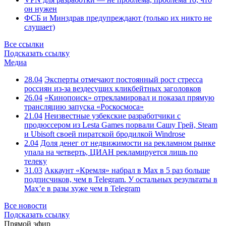
он нужен
ФСБ и Минздрав предупреждают (только их никто не
слушает)
Все ссылки
Подсказать ссылку
Медиа
28.04
Эксперты отмечают постоянный рост стресса
россиян из-за вездесущих кликбейтных заголовков
26.04
«Кинопоиск» отрекламировал и показал прямую
трансляцию запуска «Роскосмоса»
21.04
Неизвестные узбекские разработчики с
продюссером из Lesta Games порвали Сашу Грей, Steam
и Ubisoft своей пиратской бродилкой Windrose
2.04
Доля денег от недвижимости на рекламном рынке
упала на четверть, ЦИАН рекламируется лишь по
телеку
31.03
Аккаунт «Кремля» набрал в Max в 5 раз больше
подписчиков, чем в Telegram. У остальных результаты в
Max’е в разы хуже чем в Telegram
Все новости
Подсказать ссылку
Прямой эфир