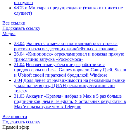
он нужен
ФСБ и Минздрав предупреждают (только их никто не
слушает)
Все ссылки
Подсказать ссылку
Медиа
28.04
Эксперты отмечают постоянный рост стресса
россиян из-за вездесущих кликбейтных заголовков
26.04
«Кинопоиск» отрекламировал и показал прямую
трансляцию запуска «Роскосмоса»
21.04
Неизвестные узбекские разработчики с
продюссером из Lesta Games порвали Сашу Грей, Steam
и Ubisoft своей пиратской бродилкой Windrose
2.04
Доля денег от недвижимости на рекламном рынке
упала на четверть, ЦИАН рекламируется лишь по
телеку
31.03
Аккаунт «Кремля» набрал в Max в 5 раз больше
подписчиков, чем в Telegram. У остальных результаты в
Max’е в разы хуже чем в Telegram
Все новости
Подсказать ссылку
Прямой эфир