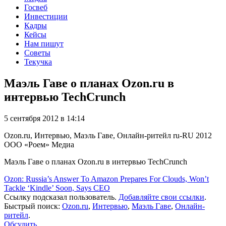
Госвеб
Инвестиции
Кадры
Кейсы
Нам пишут
Советы
Текучка
Маэль Гаве о планах Ozon.ru в
интервью TechCrunch
5 сентября 2012 в 14:14
Ozon.ru, Интервью, Маэль Гаве, Онлайн-ритейл
ru-RU
2012
ООО «Роем»
Медиа
Маэль Гаве о планах Ozon.ru в интервью TechCrunch
Ozon: Russia’s Answer To Amazon Prepares For Clouds, Won’t
Tackle ‘Kindle’ Soon, Says CEO
Ссылку подсказал пользователь.
Добавляйте свои ссылки
.
Быстрый поиск:
Ozon.ru
,
Интервью
,
Маэль Гаве
,
Онлайн-
ритейл
.
Обсудить