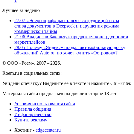
1
Лучшее за неделю
27.07
«Энергопроф» расстался с сотрудницей из-за
слива документов в Deepseek и нарушения режима
коммерческой тайны
21.06
Владислав Бакальчук предрекает конец дуополии
маркетплейсов
28.05
Почему «Яндекс» продал автомобильную доску
объявлений Auto.ru, но хочет купить «Островок»?
© ООО «Роем», 2007 – 2026.
Roem.ru в социальных сетях:
Увидели опечатку? Выделите ее в тексте и нажмите Ctrl+Enter.
Материалы сайта предназначены для лиц старше 18 лет.
Условия использования сайта
Правила общения
Инфопартнёрство
Купить рекламу
Хостинг -
edgecenter.ru