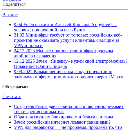
Поделиться
Важное
9.04
Ушёл из жизни Алексей Копылов (copylove) —
человек, повлиявший на весь Рунет
31.03
Минцифры требует от топовых российских веб-
проектов не оказывать услуги клиентам, сидящим за
VPN и прокси
24.12.2025
Мы все пользователи инфраструктуры
двойного назначения
12.12.2025
Зачем «Яндексу» нужен свой электромобиль?
Объясняет Юрий Синодов
9.09.2025
Размышления о том, какую оперативно
значимую информацию можно получить через «Макс»
Обсуждаемое
Почитать
Создатель Prisma даёт советы по составлению резюме с
точки зрения нанимателя
Обратная связь по блокировкам и белым спискам
Зачем российский интернет ломают санкциями?
VPN для разработки — не проблема, проблема то, что