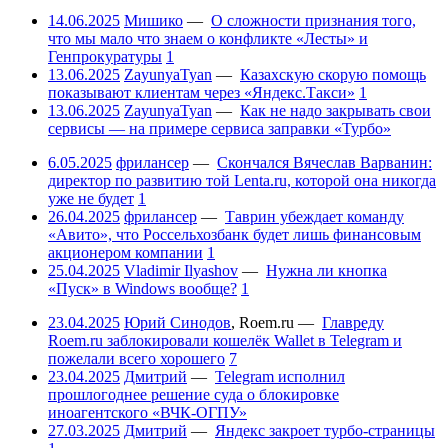
14.06.2025
Мишико
—
О сложности признания того,
что мы мало что знаем о конфликте «Лесты» и
Генпрокуратуры
1
13.06.2025
ZayunyaTyan
—
Казахскую скорую помощь
показывают клиентам через «Яндекс.Такси»
1
13.06.2025
ZayunyaTyan
—
Как не надо закрывать свои
сервисы — на примере сервиса заправки «Турбо»
6.05.2025
фрилансер
—
Скончался Вячеслав Варванин:
директор по развитию той Lenta.ru, которой она никогда
уже не будет
1
26.04.2025
фрилансер
—
Таврин убеждает команду
«Авито», что Россельхозбанк будет лишь финансовым
акционером компании
1
25.04.2025
Vladimir Ilyashov
—
Нужна ли кнопка
«Пуск» в Windows вообще?
1
23.04.2025
Юрий Синодов
,
Roem.ru
—
Главреду
Roem.ru заблокировали кошелёк Wallet в Telegram и
пожелали всего хорошего
7
23.04.2025
Дмитрий
—
Telegram исполнил
прошлогоднее решение суда о блокировке
иноагентского «ВЧК-ОГПУ»
27.03.2025
Дмитрий
—
Яндекс закроет турбо-страницы