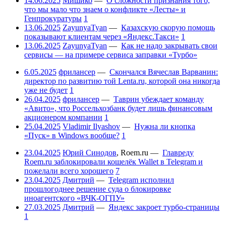
14.06.2025
Мишико
—
О сложности признания того,
что мы мало что знаем о конфликте «Лесты» и
Генпрокуратуры
1
13.06.2025
ZayunyaTyan
—
Казахскую скорую помощь
показывают клиентам через «Яндекс.Такси»
1
13.06.2025
ZayunyaTyan
—
Как не надо закрывать свои
сервисы — на примере сервиса заправки «Турбо»
6.05.2025
фрилансер
—
Скончался Вячеслав Варванин:
директор по развитию той Lenta.ru, которой она никогда
уже не будет
1
26.04.2025
фрилансер
—
Таврин убеждает команду
«Авито», что Россельхозбанк будет лишь финансовым
акционером компании
1
25.04.2025
Vladimir Ilyashov
—
Нужна ли кнопка
«Пуск» в Windows вообще?
1
23.04.2025
Юрий Синодов
,
Roem.ru
—
Главреду
Roem.ru заблокировали кошелёк Wallet в Telegram и
пожелали всего хорошего
7
23.04.2025
Дмитрий
—
Telegram исполнил
прошлогоднее решение суда о блокировке
иноагентского «ВЧК-ОГПУ»
27.03.2025
Дмитрий
—
Яндекс закроет турбо-страницы
1