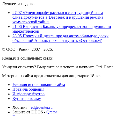
Лучшее за неделю
27.07
«Энергопроф» расстался с сотрудницей из-за
слива документов в Deepseek и нарушения режима
коммерческой тайны
21.06
Владислав Бакальчук предрекает конец дуополии
маркетплейсов
28.05
Почему «Яндекс» продал автомобильную доску
объявлений Auto.ru, но хочет купить «Островок»?
© ООО «Роем», 2007 – 2026.
Roem.ru в социальных сетях:
Увидели опечатку? Выделите ее в тексте и нажмите Ctrl+Enter.
Материалы сайта предназначены для лиц старше 18 лет.
Условия использования сайта
Правила общения
Инфопартнёрство
Купить рекламу
Хостинг -
edgecenter.ru
Защита от DDOS -
Qrator