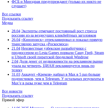
ФСБ и Минздрав предупреждают (только их никто не
слушает)
Все ссылки
Подсказать ссылку
Медиа
28.04
Эксперты отмечают постоянный рост стресса
россиян из-за вездесущих кликбейтных заголовков
26.04
«Кинопоиск» отрекламировал и показал прямую
трансляцию запуска «Роскосмоса»
21.04
Неизвестные узбекские разработчики с
продюссером из Lesta Games порвали Сашу Грей, Steam
и Ubisoft своей пиратской бродилкой Windrose
2.04
Доля денег от недвижимости на рекламном рынке
упала на четверть, ЦИАН рекламируется лишь по
телеку
31.03
Аккаунт «Кремля» набрал в Max в 5 раз больше
подписчиков, чем в Telegram. У остальных результаты в
Max’е в разы хуже чем в Telegram
Все новости
Подсказать ссылку
Прямой эфир