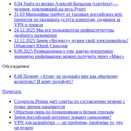
9.04
Ушёл из жизни Алексей Копылов (copylove) —
человек, повлиявший на весь Рунет
31.03
Минцифры требует от топовых российских веб-
проектов не оказывать услуги клиентам, сидящим за
VPN и прокси
24.12.2025
Мы все пользователи инфраструктуры
двойного назначения
12.12.2025
Зачем «Яндексу» нужен свой электромобиль?
Объясняет Юрий Синодов
9.09.2025
Размышления о том, какую оперативно
значимую информацию можно получить через «Макс»
Обсуждаемое
8.08
Почему «Атом» не подошёл мне как обычному
водителю? И кому подойдёт?
Почитать
Создатель Prisma даёт советы по составлению резюме с
точки зрения нанимателя
Обратная связь по блокировкам и белым спискам
Зачем российский интернет ломают санкциями?
VPN для разработки — не проблема, проблема то, что
он нужен