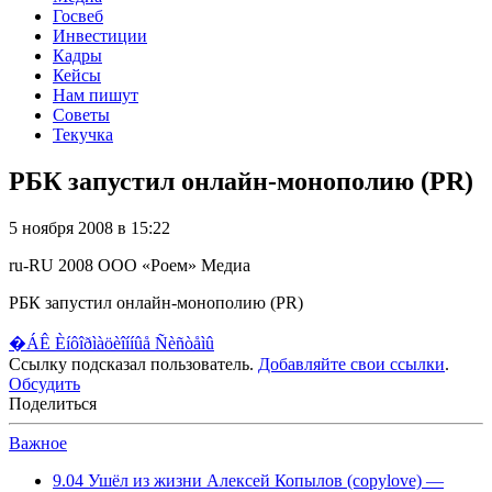
Госвеб
Инвестиции
Кадры
Кейсы
Нам пишут
Советы
Текучка
РБК запустил онлайн-монополию (PR)
5 ноября 2008 в 15:22
ru-RU
2008
ООО «Роем»
Медиа
РБК запустил онлайн-монополию (PR)
�ÁÊ Èíôîðìàöèîííûå Ñèñòåìû
Ссылку подсказал пользователь.
Добавляйте свои ссылки
.
Обсудить
Поделиться
Важное
9.04
Ушёл из жизни Алексей Копылов (copylove) —