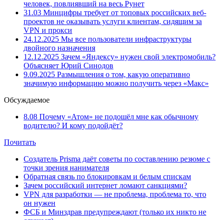
человек, повлиявший на весь Рунет
31.03
Минцифры требует от топовых российских веб-
проектов не оказывать услуги клиентам, сидящим за
VPN и прокси
24.12.2025
Мы все пользователи инфраструктуры
двойного назначения
12.12.2025
Зачем «Яндексу» нужен свой электромобиль?
Объясняет Юрий Синодов
9.09.2025
Размышления о том, какую оперативно
значимую информацию можно получить через «Макс»
Обсуждаемое
8.08
Почему «Атом» не подошёл мне как обычному
водителю? И кому подойдёт?
Почитать
Создатель Prisma даёт советы по составлению резюме с
точки зрения нанимателя
Обратная связь по блокировкам и белым спискам
Зачем российский интернет ломают санкциями?
VPN для разработки — не проблема, проблема то, что
он нужен
ФСБ и Минздрав предупреждают (только их никто не