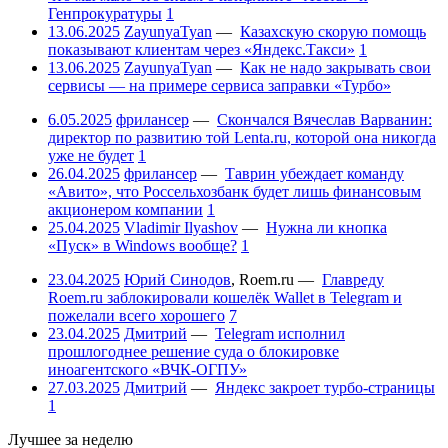
Генпрокуратуры
1
13.06.2025
ZayunyaTyan
—
Казахскую скорую помощь
показывают клиентам через «Яндекс.Такси»
1
13.06.2025
ZayunyaTyan
—
Как не надо закрывать свои
сервисы — на примере сервиса заправки «Турбо»
6.05.2025
фрилансер
—
Скончался Вячеслав Варванин:
директор по развитию той Lenta.ru, которой она никогда
уже не будет
1
26.04.2025
фрилансер
—
Таврин убеждает команду
«Авито», что Россельхозбанк будет лишь финансовым
акционером компании
1
25.04.2025
Vladimir Ilyashov
—
Нужна ли кнопка
«Пуск» в Windows вообще?
1
23.04.2025
Юрий Синодов
,
Roem.ru
—
Главреду
Roem.ru заблокировали кошелёк Wallet в Telegram и
пожелали всего хорошего
7
23.04.2025
Дмитрий
—
Telegram исполнил
прошлогоднее решение суда о блокировке
иноагентского «ВЧК-ОГПУ»
27.03.2025
Дмитрий
—
Яндекс закроет турбо-страницы
1
Лучшее за неделю