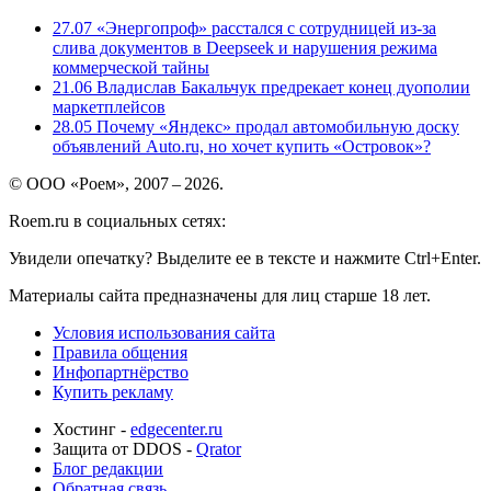
27.07
«Энергопроф» расстался с сотрудницей из-за
слива документов в Deepseek и нарушения режима
коммерческой тайны
21.06
Владислав Бакальчук предрекает конец дуополии
маркетплейсов
28.05
Почему «Яндекс» продал автомобильную доску
объявлений Auto.ru, но хочет купить «Островок»?
© ООО «Роем», 2007 – 2026.
Roem.ru в социальных сетях:
Увидели опечатку? Выделите ее в тексте и нажмите Ctrl+Enter.
Материалы сайта предназначены для лиц старше 18 лет.
Условия использования сайта
Правила общения
Инфопартнёрство
Купить рекламу
Хостинг -
edgecenter.ru
Защита от DDOS -
Qrator
Блог редакции
Обратная связь