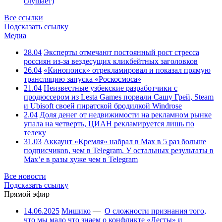
слушает)
Все ссылки
Подсказать ссылку
Медиа
28.04
Эксперты отмечают постоянный рост стресса
россиян из-за вездесущих кликбейтных заголовков
26.04
«Кинопоиск» отрекламировал и показал прямую
трансляцию запуска «Роскосмоса»
21.04
Неизвестные узбекские разработчики с
продюссером из Lesta Games порвали Сашу Грей, Steam
и Ubisoft своей пиратской бродилкой Windrose
2.04
Доля денег от недвижимости на рекламном рынке
упала на четверть, ЦИАН рекламируется лишь по
телеку
31.03
Аккаунт «Кремля» набрал в Max в 5 раз больше
подписчиков, чем в Telegram. У остальных результаты в
Max’е в разы хуже чем в Telegram
Все новости
Подсказать ссылку
Прямой эфир
14.06.2025
Мишико
—
О сложности признания того,
что мы мало что знаем о конфликте «Лесты» и