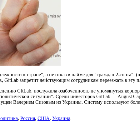
ежности к стране", а не отказ в найме для "граждан 2-сорта". (
в, GitLab запретит действующим сотрудникам переезжать в эту п
яснению GitLab, послужила озабоченность не упомянутых корпора
олитической ситуации". Среди инвесторов GitLab — August Capi
апущен Валерием Сизовым из Украины. Систему используют боле
олитика
,
Россия
,
США
,
Украина
.