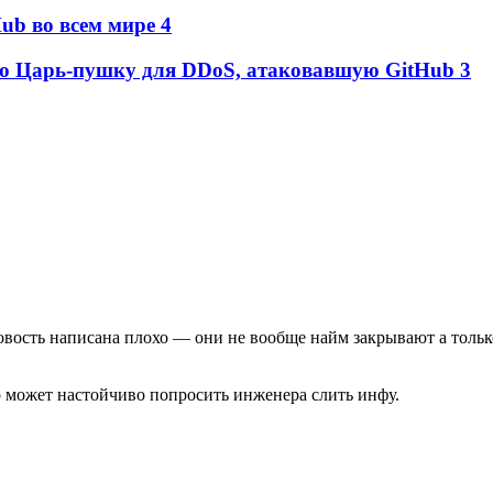
ub во всем мире
4
ую Царь-пушку для DDoS, атаковавшую GitHub
3
новость написана плохо — они не вообще найм закрывают а толь
во может настойчиво попросить инженера слить инфу.