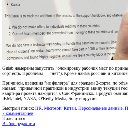
Gitlab намерены запустить "блокировку рабочих мест по принадл
сорт есть. Проблемы — "нет"). Кроме найма россиян и китайце
Причиной, введения "не фильтра" для граждан 2-сорта, по объ
назвал: "привычной практикой в индустрии ввиду текущей геоп
квартира проекта находится в Сан-Франциско. Продукт был з
IBM, Intel, NASA, O'Reilly Media, Sony и другие.
Быстрый поиск:
HR
,
Microsoft
,
Китай
,
Персональные данные
,
П
7
комментариев
Поделиться
Выбор редакции