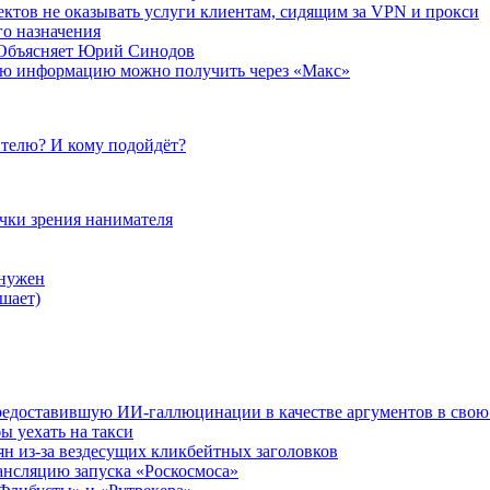
ктов не оказывать услуги клиентам, сидящим за VPN и прокси
о назначения
 Объясняет Юрий Синодов
ую информацию можно получить через «Макс»
телю? И кому подойдёт?
очки зрения нанимателя
 нужен
шает)
редоставившую ИИ-галлюцинации в качестве аргументов в свою
ы уехать на такси
ян из-за вездесущих кликбейтных заголовков
ансляцию запуска «Роскосмоса»