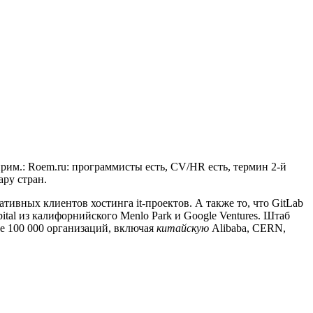
прим.: Roem.ru: программисты есть, CV/HR есть, термин 2-й
ару стран.
тивных клиентов хостинга it-проектов. А также то, что GitLab
tal из калифорнийского Menlo Park и Google Ventures. Штаб
е 100 000 организаций, включая
китайскую
Alibaba, CERN,