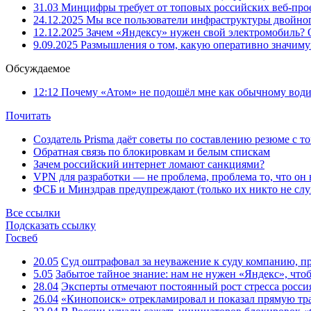
31.03
Минцифры требует от топовых российских веб-прое
24.12.2025
Мы все пользователи инфраструктуры двойног
12.12.2025
Зачем «Яндексу» нужен свой электромобиль?
9.09.2025
Размышления о том, какую оперативно значим
Обсуждаемое
12:12
Почему «Атом» не подошёл мне как обычному води
Почитать
Создатель Prisma даёт советы по составлению резюме с т
Обратная связь по блокировкам и белым спискам
Зачем российский интернет ломают санкциями?
VPN для разработки — не проблема, проблема то, что он
ФСБ и Минздрав предупреждают (только их никто не слу
Все ссылки
Подсказать ссылку
Госвеб
20.05
Суд оштрафовал за неуважение к суду компанию, п
5.05
Забытое тайное знание: нам не нужен «Яндекс», чтоб
28.04
Эксперты отмечают постоянный рост стресса росси
26.04
«Кинопоиск» отрекламировал и показал прямую тр