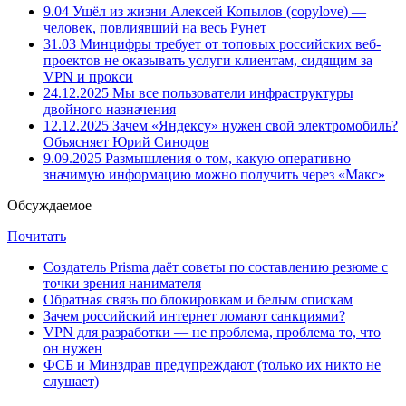
9.04
Ушёл из жизни Алексей Копылов (copylove) —
человек, повлиявший на весь Рунет
31.03
Минцифры требует от топовых российских веб-
проектов не оказывать услуги клиентам, сидящим за
VPN и прокси
24.12.2025
Мы все пользователи инфраструктуры
двойного назначения
12.12.2025
Зачем «Яндексу» нужен свой электромобиль?
Объясняет Юрий Синодов
9.09.2025
Размышления о том, какую оперативно
значимую информацию можно получить через «Макс»
Обсуждаемое
Почитать
Создатель Prisma даёт советы по составлению резюме с
точки зрения нанимателя
Обратная связь по блокировкам и белым спискам
Зачем российский интернет ломают санкциями?
VPN для разработки — не проблема, проблема то, что
он нужен
ФСБ и Минздрав предупреждают (только их никто не
слушает)