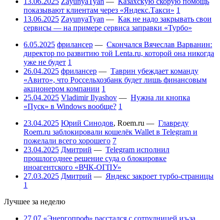
13.06.2025
ZayunyaTyan
—
Казахскую скорую помощь
показывают клиентам через «Яндекс.Такси»
1
13.06.2025
ZayunyaTyan
—
Как не надо закрывать свои
сервисы — на примере сервиса заправки «Турбо»
6.05.2025
фрилансер
—
Скончался Вячеслав Варванин:
директор по развитию той Lenta.ru, которой она никогда
уже не будет
1
26.04.2025
фрилансер
—
Таврин убеждает команду
«Авито», что Россельхозбанк будет лишь финансовым
акционером компании
1
25.04.2025
Vladimir Ilyashov
—
Нужна ли кнопка
«Пуск» в Windows вообще?
1
23.04.2025
Юрий Синодов
,
Roem.ru
—
Главреду
Roem.ru заблокировали кошелёк Wallet в Telegram и
пожелали всего хорошего
7
23.04.2025
Дмитрий
—
Telegram исполнил
прошлогоднее решение суда о блокировке
иноагентского «ВЧК-ОГПУ»
27.03.2025
Дмитрий
—
Яндекс закроет турбо-страницы
1
Лучшее за неделю
27.07
«Энергопроф» расстался с сотрудницей из-за