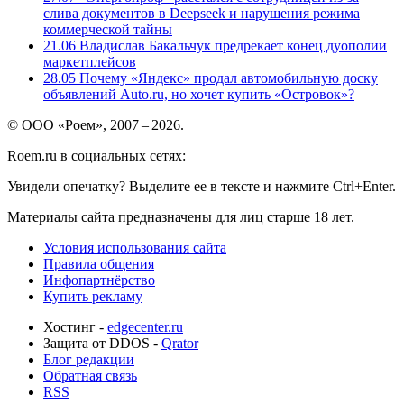
слива документов в Deepseek и нарушения режима
коммерческой тайны
21.06
Владислав Бакальчук предрекает конец дуополии
маркетплейсов
28.05
Почему «Яндекс» продал автомобильную доску
объявлений Auto.ru, но хочет купить «Островок»?
© ООО «Роем», 2007 – 2026.
Roem.ru в социальных сетях:
Увидели опечатку? Выделите ее в тексте и нажмите Ctrl+Enter.
Материалы сайта предназначены для лиц старше 18 лет.
Условия использования сайта
Правила общения
Инфопартнёрство
Купить рекламу
Хостинг -
edgecenter.ru
Защита от DDOS -
Qrator
Блог редакции
Обратная связь
RSS