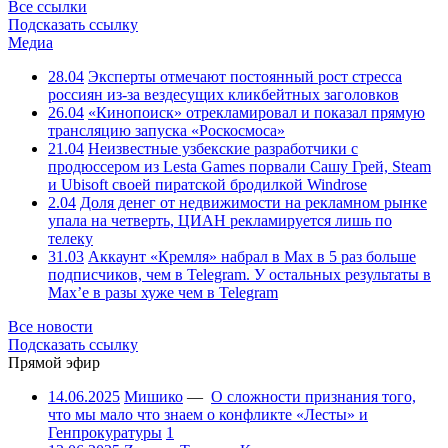
Все ссылки
Подсказать ссылку
Медиа
28.04
Эксперты отмечают постоянный рост стресса
россиян из-за вездесущих кликбейтных заголовков
26.04
«Кинопоиск» отрекламировал и показал прямую
трансляцию запуска «Роскосмоса»
21.04
Неизвестные узбекские разработчики с
продюссером из Lesta Games порвали Сашу Грей, Steam
и Ubisoft своей пиратской бродилкой Windrose
2.04
Доля денег от недвижимости на рекламном рынке
упала на четверть, ЦИАН рекламируется лишь по
телеку
31.03
Аккаунт «Кремля» набрал в Max в 5 раз больше
подписчиков, чем в Telegram. У остальных результаты в
Max’е в разы хуже чем в Telegram
Все новости
Подсказать ссылку
Прямой эфир
14.06.2025
Мишико
—
О сложности признания того,
что мы мало что знаем о конфликте «Лесты» и
Генпрокуратуры
1