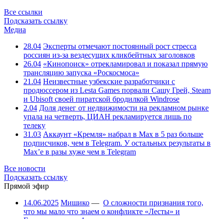
Все ссылки
Подсказать ссылку
Медиа
28.04
Эксперты отмечают постоянный рост стресса
россиян из-за вездесущих кликбейтных заголовков
26.04
«Кинопоиск» отрекламировал и показал прямую
трансляцию запуска «Роскосмоса»
21.04
Неизвестные узбекские разработчики с
продюссером из Lesta Games порвали Сашу Грей, Steam
и Ubisoft своей пиратской бродилкой Windrose
2.04
Доля денег от недвижимости на рекламном рынке
упала на четверть, ЦИАН рекламируется лишь по
телеку
31.03
Аккаунт «Кремля» набрал в Max в 5 раз больше
подписчиков, чем в Telegram. У остальных результаты в
Max’е в разы хуже чем в Telegram
Все новости
Подсказать ссылку
Прямой эфир
14.06.2025
Мишико
—
О сложности признания того,
что мы мало что знаем о конфликте «Лесты» и