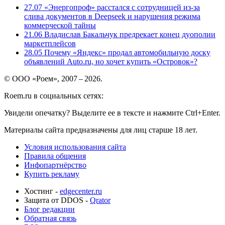
27.07
«Энергопроф» расстался с сотрудницей из-за
слива документов в Deepseek и нарушения режима
коммерческой тайны
21.06
Владислав Бакальчук предрекает конец дуополии
маркетплейсов
28.05
Почему «Яндекс» продал автомобильную доску
объявлений Auto.ru, но хочет купить «Островок»?
© ООО «Роем», 2007 – 2026.
Roem.ru в социальных сетях:
Увидели опечатку? Выделите ее в тексте и нажмите Ctrl+Enter.
Материалы сайта предназначены для лиц старше 18 лет.
Условия использования сайта
Правила общения
Инфопартнёрство
Купить рекламу
Хостинг -
edgecenter.ru
Защита от DDOS -
Qrator
Блог редакции
Обратная связь