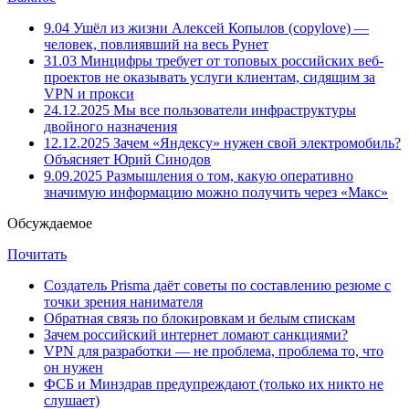
9.04
Ушёл из жизни Алексей Копылов (copylove) —
человек, повлиявший на весь Рунет
31.03
Минцифры требует от топовых российских веб-
проектов не оказывать услуги клиентам, сидящим за
VPN и прокси
24.12.2025
Мы все пользователи инфраструктуры
двойного назначения
12.12.2025
Зачем «Яндексу» нужен свой электромобиль?
Объясняет Юрий Синодов
9.09.2025
Размышления о том, какую оперативно
значимую информацию можно получить через «Макс»
Обсуждаемое
Почитать
Создатель Prisma даёт советы по составлению резюме с
точки зрения нанимателя
Обратная связь по блокировкам и белым спискам
Зачем российский интернет ломают санкциями?
VPN для разработки — не проблема, проблема то, что
он нужен
ФСБ и Минздрав предупреждают (только их никто не
слушает)