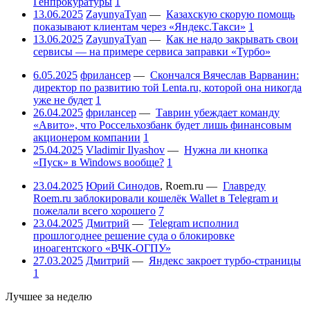
Генпрокуратуры
1
13.06.2025
ZayunyaTyan
—
Казахскую скорую помощь
показывают клиентам через «Яндекс.Такси»
1
13.06.2025
ZayunyaTyan
—
Как не надо закрывать свои
сервисы — на примере сервиса заправки «Турбо»
6.05.2025
фрилансер
—
Скончался Вячеслав Варванин:
директор по развитию той Lenta.ru, которой она никогда
уже не будет
1
26.04.2025
фрилансер
—
Таврин убеждает команду
«Авито», что Россельхозбанк будет лишь финансовым
акционером компании
1
25.04.2025
Vladimir Ilyashov
—
Нужна ли кнопка
«Пуск» в Windows вообще?
1
23.04.2025
Юрий Синодов
,
Roem.ru
—
Главреду
Roem.ru заблокировали кошелёк Wallet в Telegram и
пожелали всего хорошего
7
23.04.2025
Дмитрий
—
Telegram исполнил
прошлогоднее решение суда о блокировке
иноагентского «ВЧК-ОГПУ»
27.03.2025
Дмитрий
—
Яндекс закроет турбо-страницы
1
Лучшее за неделю