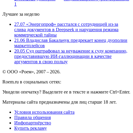
1
Лучшее за неделю
27.07
«Энергопроф» расстался с сотрудницей из-за
слива документов в Deepseek и нарушения режима
коммерческой тайны
21.06
Владислав Бакальчук предрекает конец дуополии
маркетплейсов
20.05
Суд оштрафовал за неуважение к суду компанию,
предоставившую ИИ-галлюцинации в качестве
аргументов в свою пользу
© ООО «Роем», 2007 – 2026.
Roem.ru в социальных сетях:
Увидели опечатку? Выделите ее в тексте и нажмите Ctrl+Enter.
Материалы сайта предназначены для лиц старше 18 лет.
Условия использования сайта
Правила общения
Инфопартнёрство
Купить рекламу