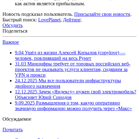
как актив является прибыльным.
Новость подсказал пользователь.
Присылайте свои новости
.
Быстрый поиск:
LovePlanet
,
Дейтинг
.
Обсудить
Поделиться
Важное
9.04
Ушёл из жизни Алексей Копылов (copylove) —
человек, повлиявший на весь Рунет
31.03
Минцифры требует от топовых российских веб-
проектов не оказывать услуги клиентам, сидящим за
VPN и прокси
24.12.2025
Мы все пользователи инфраструктуры
двойного назначения
12.12.2025
Зачем «Яндексу» нужен свой электромобиль?
Объясняет Юрий Синодов
9.09.2025
Размышления о том, какую оперативно
значимую информацию можно получить через «Макс»
Обсуждаемое
Почитать