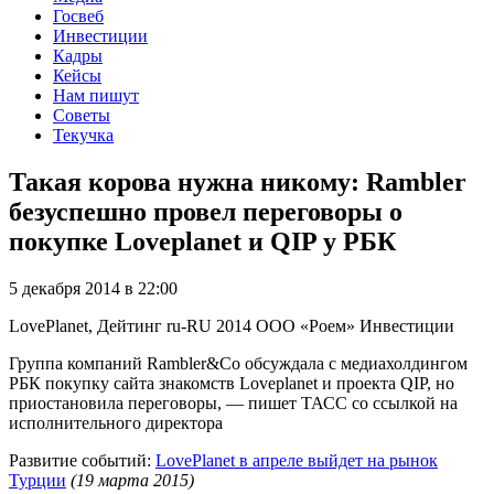
Госвеб
Инвестиции
Кадры
Кейсы
Нам пишут
Советы
Текучка
Такая корова нужна никому: Rambler
безуспешно провел переговоры о
покупке Loveplanet и QIP у РБК
5 декабря 2014 в 22:00
LovePlanet, Дейтинг
ru-RU
2014
ООО «Роем»
Инвестиции
Группа компаний Rambler&Co обсуждала с медиахолдингом
РБК покупку сайта знакомств Loveplanet и проекта QIP, но
приостановила переговоры, — пишет ТАСС со ссылкой на
исполнительного директора
Развитие событий:
LovePlanet в апреле выйдет на рынок
Турции
(19 марта 2015)