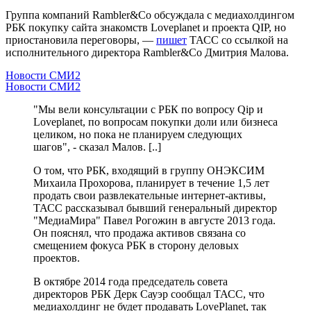
Группа компаний Rambler&Co обсуждала с медиахолдингом
РБК покупку сайта знакомств Loveplanet и проекта QIP, но
приостановила переговоры, —
пишет
ТАСС со ссылкой на
исполнительного директора Rambler&Co Дмитрия Малова.
Новости СМИ2
Новости СМИ2
"Мы вели консультации с РБК по вопросу Qip и
Loveplanet, по вопросам покупки доли или бизнеса
целиком, но пока не планируем следующих
шагов", - сказал Малов. [..]
О том, что РБК, входящий в группу ОНЭКСИМ
Михаила Прохорова, планирует в течение 1,5 лет
продать свои развлекательные интернет-активы,
ТАСС рассказывал бывший генеральный директор
"МедиаМира" Павел Рогожин в августе 2013 года.
Он пояснял, что продажа активов связана со
смещением фокуса РБК в сторону деловых
проектов.
В октябре 2014 года председатель совета
директоров РБК Дерк Сауэр сообщал ТАСС, что
медиахолдинг не будет продавать LovePlanet, так