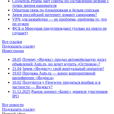
Создатель Prisma даёт советы по составлению резюме с
точки зрения нанимателя
Обратная связь по блокировкам и белым спискам
Зачем российский интернет ломают санкциями?
VPN для разработки — не проблема, проблема то, что
он нужен
ФСБ и Минздрав предупреждают (только их никто не
слушает)
Все ссылки
Подсказать ссылку
Инвестиции
28.05
Почему «Яндекс» продал автомобильную доску
объявлений Auto.ru, но хочет купить «Островок»?
21.04
Зачем «Яндексу» свой виртуальный оператор?
19.03
Продажа Auto.ru — конец корпоративной
шизофрении «Яндекса»
10.02
Получится у Flowwow продаться вообще и в
частности — Яндексу?
11.12.2025
Рынок оценил «Базис» дешевле участников
IPO
Все новости
Подсказать ссылку
Прямой эфир