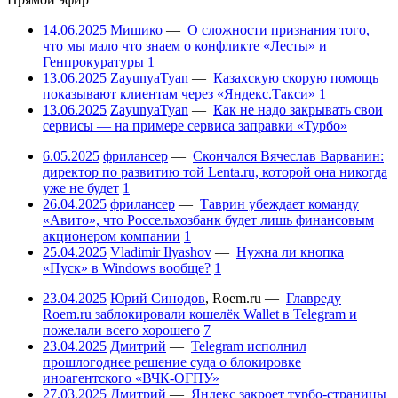
14.06.2025
Мишико
—
О сложности признания того,
что мы мало что знаем о конфликте «Лесты» и
Генпрокуратуры
1
13.06.2025
ZayunyaTyan
—
Казахскую скорую помощь
показывают клиентам через «Яндекс.Такси»
1
13.06.2025
ZayunyaTyan
—
Как не надо закрывать свои
сервисы — на примере сервиса заправки «Турбо»
6.05.2025
фрилансер
—
Скончался Вячеслав Варванин:
директор по развитию той Lenta.ru, которой она никогда
уже не будет
1
26.04.2025
фрилансер
—
Таврин убеждает команду
«Авито», что Россельхозбанк будет лишь финансовым
акционером компании
1
25.04.2025
Vladimir Ilyashov
—
Нужна ли кнопка
«Пуск» в Windows вообще?
1
23.04.2025
Юрий Синодов
,
Roem.ru
—
Главреду
Roem.ru заблокировали кошелёк Wallet в Telegram и
пожелали всего хорошего
7
23.04.2025
Дмитрий
—
Telegram исполнил
прошлогоднее решение суда о блокировке
иноагентского «ВЧК-ОГПУ»
27.03.2025
Дмитрий
—
Яндекс закроет турбо-страницы