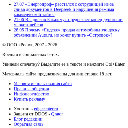
27.07
«Энергопроф» расстался с сотрудницей из-за
слива документов в Deepseek и нарушения режима
коммерческой тайны
21.06
Владислав Бакальчук предрекает конец дуополии
маркетплейсов
28.05
Почему «Яндекс» продал автомобильную доску
объявлений Auto.ru, но хочет купить «Островок»?
© ООО «Роем», 2007 – 2026.
Roem.ru в социальных сетях:
Увидели опечатку? Выделите ее в тексте и нажмите Ctrl+Enter.
Материалы сайта предназначены для лиц старше 18 лет.
Условия использования сайта
Правила общения
Инфопартнёрство
Купить рекламу
Хостинг -
edgecenter.ru
Защита от DDOS -
Qrator
Блог редакции
Обратная связь