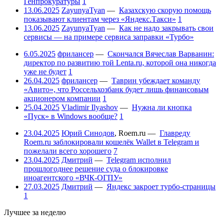
Генпрокуратуры
1
13.06.2025
ZayunyaTyan
—
Казахскую скорую помощь
показывают клиентам через «Яндекс.Такси»
1
13.06.2025
ZayunyaTyan
—
Как не надо закрывать свои
сервисы — на примере сервиса заправки «Турбо»
6.05.2025
фрилансер
—
Скончался Вячеслав Варванин:
директор по развитию той Lenta.ru, которой она никогда
уже не будет
1
26.04.2025
фрилансер
—
Таврин убеждает команду
«Авито», что Россельхозбанк будет лишь финансовым
акционером компании
1
25.04.2025
Vladimir Ilyashov
—
Нужна ли кнопка
«Пуск» в Windows вообще?
1
23.04.2025
Юрий Синодов
,
Roem.ru
—
Главреду
Roem.ru заблокировали кошелёк Wallet в Telegram и
пожелали всего хорошего
7
23.04.2025
Дмитрий
—
Telegram исполнил
прошлогоднее решение суда о блокировке
иноагентского «ВЧК-ОГПУ»
27.03.2025
Дмитрий
—
Яндекс закроет турбо-страницы
1
Лучшее за неделю