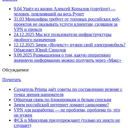
9.04
Ушёл из жизни Алексей Копылов (copylove) —
человек, повлиявший на весь Рунет
31.03
Минцифры требует от топовых российских веб-
проектов не оказывать услуги клиентам, сидящим за
VPN и прокси
24.12.2025
Мы все пользователи инфраструктуры
двойного назначения
12.12.2025
Зачем «Яндексу» нужен свой электромобиль?
Объясняет Юрий Синодов
9.09.2025
Размышления о том, какую оперативно
значимую информацию можно получить через «Макс»
Обсуждаемое
Почитать
Создатель Prisma даёт советы по составлению резюме с
точки зрения нанимателя
Обратная связь по блокировкам и белым спискам
Зачем российский интернет ломают санкциями?
VPN для разработки — не проблема, проблема то, что
он нужен
ФСБ и Минздрав предупреждают (только их никто не
слушает)