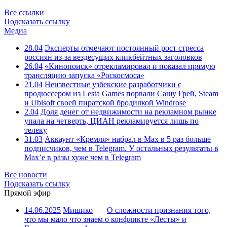
Все ссылки
Подсказать ссылку
Медиа
28.04
Эксперты отмечают постоянный рост стресса
россиян из-за вездесущих кликбейтных заголовков
26.04
«Кинопоиск» отрекламировал и показал прямую
трансляцию запуска «Роскосмоса»
21.04
Неизвестные узбекские разработчики с
продюссером из Lesta Games порвали Сашу Грей, Steam
и Ubisoft своей пиратской бродилкой Windrose
2.04
Доля денег от недвижимости на рекламном рынке
упала на четверть, ЦИАН рекламируется лишь по
телеку
31.03
Аккаунт «Кремля» набрал в Max в 5 раз больше
подписчиков, чем в Telegram. У остальных результаты в
Max’е в разы хуже чем в Telegram
Все новости
Подсказать ссылку
Прямой эфир
14.06.2025
Мишико
—
О сложности признания того,
что мы мало что знаем о конфликте «Лесты» и