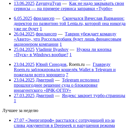
13.06.2025
ZayunyaTyan
—
Как не надо закрывать свои
сервисы — на примере сервиса заправки «Турбо»
6.05.2025
фрилансер
—
Скончался Вячеслав Варванин:
директор по развитию той Lenta.ru, которой она никогда
уже не будет
1
26.04.2025
фрилансер
—
Таврин убеждает команду
«Авито», что Россельхозбанк будет лишь финансовым
акционером компании
1
25.04.2025
Vladimir Ilyashov
—
Нужна ли кнопка
«Пуск» в Windows вообще?
1
23.04.2025
Юрий Синодов
,
Roem.ru
—
Главреду
Roem.ru заблокировали кошелёк Wallet в Telegram и
пожелали всего хорошего
7
23.04.2025
Дмитрий
—
Telegram исполнил
прошлогоднее решение суда о блокировке
иноагентского «ВЧК-ОГПУ»
27.03.2025
Дмитрий
—
Яндекс закроет турбо-страницы
1
Лучшее за неделю
27.07
«Энергопроф» расстался с сотрудницей из-за
слива документов в Deepseek и нарушения режима