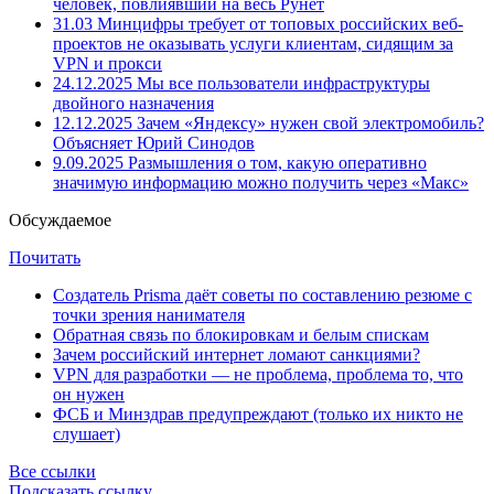
человек, повлиявший на весь Рунет
31.03
Минцифры требует от топовых российских веб-
проектов не оказывать услуги клиентам, сидящим за
VPN и прокси
24.12.2025
Мы все пользователи инфраструктуры
двойного назначения
12.12.2025
Зачем «Яндексу» нужен свой электромобиль?
Объясняет Юрий Синодов
9.09.2025
Размышления о том, какую оперативно
значимую информацию можно получить через «Макс»
Обсуждаемое
Почитать
Создатель Prisma даёт советы по составлению резюме с
точки зрения нанимателя
Обратная связь по блокировкам и белым спискам
Зачем российский интернет ломают санкциями?
VPN для разработки — не проблема, проблема то, что
он нужен
ФСБ и Минздрав предупреждают (только их никто не
слушает)
Все ссылки
Подсказать ссылку