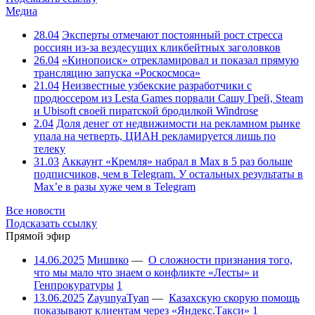
Медиа
28.04
Эксперты отмечают постоянный рост стресса
россиян из-за вездесущих кликбейтных заголовков
26.04
«Кинопоиск» отрекламировал и показал прямую
трансляцию запуска «Роскосмоса»
21.04
Неизвестные узбекские разработчики с
продюссером из Lesta Games порвали Сашу Грей, Steam
и Ubisoft своей пиратской бродилкой Windrose
2.04
Доля денег от недвижимости на рекламном рынке
упала на четверть, ЦИАН рекламируется лишь по
телеку
31.03
Аккаунт «Кремля» набрал в Max в 5 раз больше
подписчиков, чем в Telegram. У остальных результаты в
Max’е в разы хуже чем в Telegram
Все новости
Подсказать ссылку
Прямой эфир
14.06.2025
Мишико
—
О сложности признания того,
что мы мало что знаем о конфликте «Лесты» и
Генпрокуратуры
1
13.06.2025
ZayunyaTyan
—
Казахскую скорую помощь
показывают клиентам через «Яндекс.Такси»
1