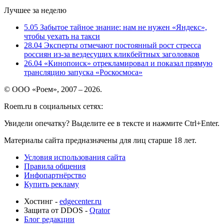
Лучшее за неделю
5.05
Забытое тайное знание: нам не нужен «Яндекс»,
чтобы уехать на такси
28.04
Эксперты отмечают постоянный рост стресса
россиян из-за вездесущих кликбейтных заголовков
26.04
«Кинопоиск» отрекламировал и показал прямую
трансляцию запуска «Роскосмоса»
© ООО «Роем», 2007 – 2026.
Roem.ru в социальных сетях:
Увидели опечатку? Выделите ее в тексте и нажмите Ctrl+Enter.
Материалы сайта предназначены для лиц старше 18 лет.
Условия использования сайта
Правила общения
Инфопартнёрство
Купить рекламу
Хостинг -
edgecenter.ru
Защита от DDOS -
Qrator
Блог редакции