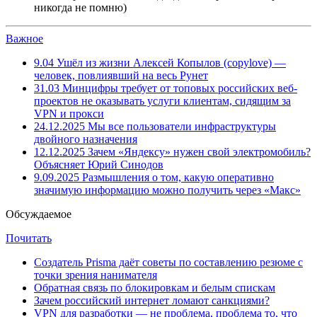
никогда не помню)
Важное
9.04
Ушёл из жизни Алексей Копылов (copylove) —
человек, повлиявший на весь Рунет
31.03
Минцифры требует от топовых российских веб-
проектов не оказывать услуги клиентам, сидящим за
VPN и прокси
24.12.2025
Мы все пользователи инфраструктуры
двойного назначения
12.12.2025
Зачем «Яндексу» нужен свой электромобиль?
Объясняет Юрий Синодов
9.09.2025
Размышления о том, какую оперативно
значимую информацию можно получить через «Макс»
Обсуждаемое
Почитать
Создатель Prisma даёт советы по составлению резюме с
точки зрения нанимателя
Обратная связь по блокировкам и белым спискам
Зачем российский интернет ломают санкциями?
VPN для разработки — не проблема, проблема то, что