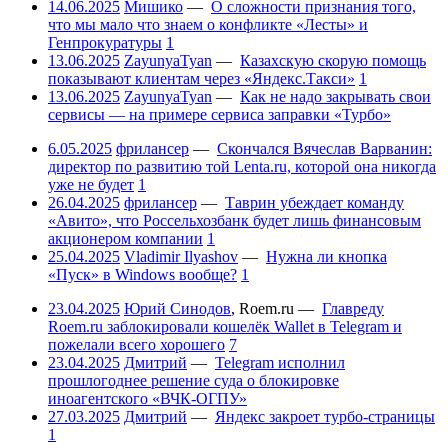
14.06.2025
Мишико
—
О сложности признания того,
что мы мало что знаем о конфликте «Лесты» и
Генпрокуратуры
1
13.06.2025
ZayunyaTyan
—
Казахскую скорую помощь
показывают клиентам через «Яндекс.Такси»
1
13.06.2025
ZayunyaTyan
—
Как не надо закрывать свои
сервисы — на примере сервиса заправки «Турбо»
6.05.2025
фрилансер
—
Скончался Вячеслав Варванин:
директор по развитию той Lenta.ru, которой она никогда
уже не будет
1
26.04.2025
фрилансер
—
Таврин убеждает команду
«Авито», что Россельхозбанк будет лишь финансовым
акционером компании
1
25.04.2025
Vladimir Ilyashov
—
Нужна ли кнопка
«Пуск» в Windows вообще?
1
23.04.2025
Юрий Синодов
,
Roem.ru
—
Главреду
Roem.ru заблокировали кошелёк Wallet в Telegram и
пожелали всего хорошего
7
23.04.2025
Дмитрий
—
Telegram исполнил
прошлогоднее решение суда о блокировке
иноагентского «ВЧК-ОГПУ»
27.03.2025
Дмитрий
—
Яндекс закроет турбо-страницы
1