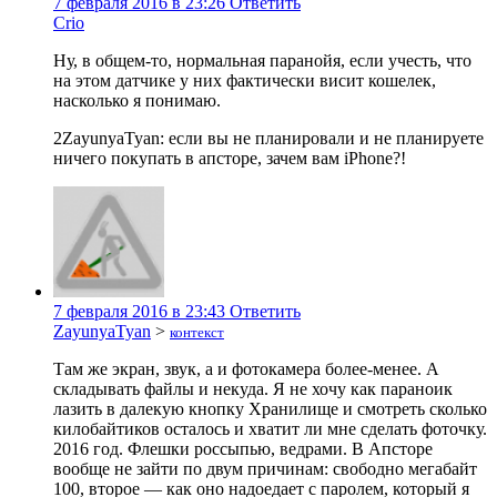
7 февраля 2016 в 23:26
Ответить
Crio
Ну, в общем-то, нормальная паранойя, если учесть, что
на этом датчике у них фактически висит кошелек,
насколько я понимаю.
2ZayunyaTyan: если вы не планировали и не планируете
ничего покупать в апсторе, зачем вам iPhone?!
7 февраля 2016 в 23:43
Ответить
ZayunyaTyan
>
контекст
Там же экран, звук, а и фотокамера более-менее. А
складывать файлы и некуда. Я не хочу как параноик
лазить в далекую кнопку Хранилище и смотреть сколько
килобайтиков осталось и хватит ли мне сделать фоточку.
2016 год. Флешки россыпью, ведрами. В Апсторе
вообще не зайти по двум причинам: свободно мегабайт
100, второе — как оно надоедает с паролем, который я