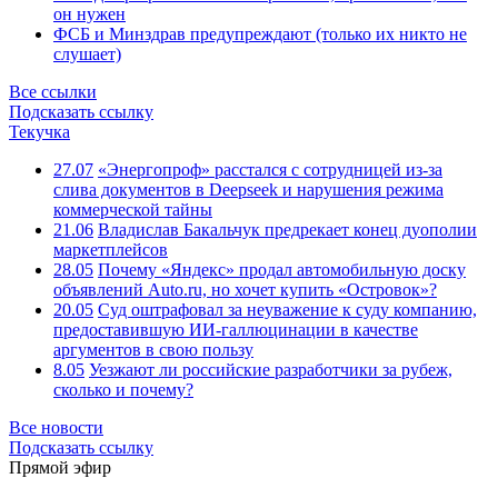
он нужен
ФСБ и Минздрав предупреждают (только их никто не
слушает)
Все ссылки
Подсказать ссылку
Текучка
27.07
«Энергопроф» расстался с сотрудницей из-за
слива документов в Deepseek и нарушения режима
коммерческой тайны
21.06
Владислав Бакальчук предрекает конец дуополии
маркетплейсов
28.05
Почему «Яндекс» продал автомобильную доску
объявлений Auto.ru, но хочет купить «Островок»?
20.05
Суд оштрафовал за неуважение к суду компанию,
предоставившую ИИ-галлюцинации в качестве
аргументов в свою пользу
8.05
Уезжают ли российские разработчики за рубеж,
сколько и почему?
Все новости
Подсказать ссылку
Прямой эфир