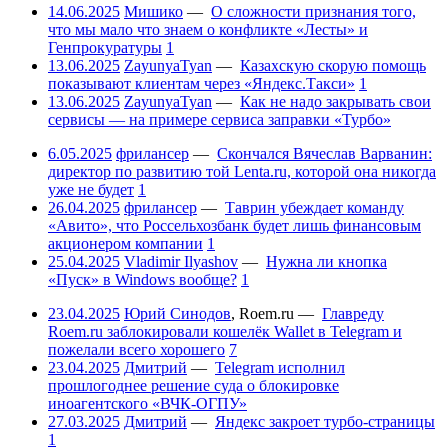
14.06.2025
Мишико
—
О сложности признания того,
что мы мало что знаем о конфликте «Лесты» и
Генпрокуратуры
1
13.06.2025
ZayunyaTyan
—
Казахскую скорую помощь
показывают клиентам через «Яндекс.Такси»
1
13.06.2025
ZayunyaTyan
—
Как не надо закрывать свои
сервисы — на примере сервиса заправки «Турбо»
6.05.2025
фрилансер
—
Скончался Вячеслав Варванин:
директор по развитию той Lenta.ru, которой она никогда
уже не будет
1
26.04.2025
фрилансер
—
Таврин убеждает команду
«Авито», что Россельхозбанк будет лишь финансовым
акционером компании
1
25.04.2025
Vladimir Ilyashov
—
Нужна ли кнопка
«Пуск» в Windows вообще?
1
23.04.2025
Юрий Синодов
,
Roem.ru
—
Главреду
Roem.ru заблокировали кошелёк Wallet в Telegram и
пожелали всего хорошего
7
23.04.2025
Дмитрий
—
Telegram исполнил
прошлогоднее решение суда о блокировке
иноагентского «ВЧК-ОГПУ»
27.03.2025
Дмитрий
—
Яндекс закроет турбо-страницы
1