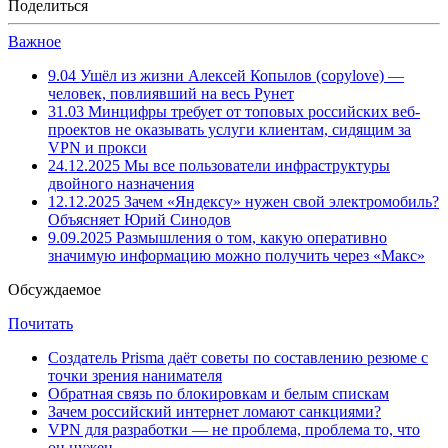
Поделиться
Важное
9.04
Ушёл из жизни Алексей Копылов (copylove) —
человек, повлиявший на весь Рунет
31.03
Минцифры требует от топовых российских веб-
проектов не оказывать услуги клиентам, сидящим за
VPN и прокси
24.12.2025
Мы все пользователи инфраструктуры
двойного назначения
12.12.2025
Зачем «Яндексу» нужен свой электромобиль?
Объясняет Юрий Синодов
9.09.2025
Размышления о том, какую оперативно
значимую информацию можно получить через «Макс»
Обсуждаемое
Почитать
Создатель Prisma даёт советы по составлению резюме с
точки зрения нанимателя
Обратная связь по блокировкам и белым спискам
Зачем российский интернет ломают санкциями?
VPN для разработки — не проблема, проблема то, что
он нужен