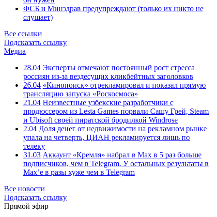
ФСБ и Минздрав предупреждают (только их никто не
слушает)
Все ссылки
Подсказать ссылку
Медиа
28.04
Эксперты отмечают постоянный рост стресса
россиян из-за вездесущих кликбейтных заголовков
26.04
«Кинопоиск» отрекламировал и показал прямую
трансляцию запуска «Роскосмоса»
21.04
Неизвестные узбекские разработчики с
продюссером из Lesta Games порвали Сашу Грей, Steam
и Ubisoft своей пиратской бродилкой Windrose
2.04
Доля денег от недвижимости на рекламном рынке
упала на четверть, ЦИАН рекламируется лишь по
телеку
31.03
Аккаунт «Кремля» набрал в Max в 5 раз больше
подписчиков, чем в Telegram. У остальных результаты в
Max’е в разы хуже чем в Telegram
Все новости
Подсказать ссылку
Прямой эфир