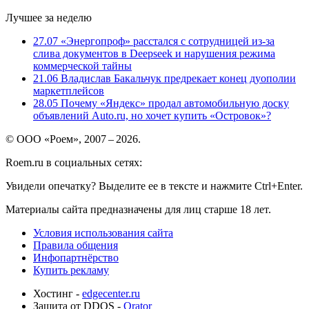
Лучшее за неделю
27.07
«Энергопроф» расстался с сотрудницей из-за
слива документов в Deepseek и нарушения режима
коммерческой тайны
21.06
Владислав Бакальчук предрекает конец дуополии
маркетплейсов
28.05
Почему «Яндекс» продал автомобильную доску
объявлений Auto.ru, но хочет купить «Островок»?
© ООО «Роем», 2007 – 2026.
Roem.ru в социальных сетях:
Увидели опечатку? Выделите ее в тексте и нажмите Ctrl+Enter.
Материалы сайта предназначены для лиц старше 18 лет.
Условия использования сайта
Правила общения
Инфопартнёрство
Купить рекламу
Хостинг -
edgecenter.ru
Защита от DDOS -
Qrator