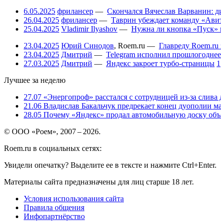
6.05.2025
фрилансер
—
Скончался Вячеслав Варванин: ди
26.04.2025
фрилансер
—
Таврин убеждает команду «Авит
25.04.2025
Vladimir Ilyashov
—
Нужна ли кнопка «Пуск» 
23.04.2025
Юрий Синодов
,
Roem.ru
—
Главреду Roem.ru 
23.04.2025
Дмитрий
—
Telegram исполнил прошлогоднее
27.03.2025
Дмитрий
—
Яндекс закроет турбо-страницы
1
Лучшее за неделю
27.07
«Энергопроф» расстался с сотрудницей из-за слива
21.06
Владислав Бакальчук предрекает конец дуополии м
28.05
Почему «Яндекс» продал автомобильную доску объя
© ООО «Роем», 2007 – 2026.
Roem.ru в социальных сетях:
Увидели опечатку? Выделите ее в тексте и нажмите Ctrl+Enter.
Материалы сайта предназначены для лиц старше 18 лет.
Условия использования сайта
Правила общения
Инфопартнёрство