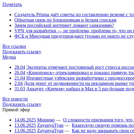
Почитать
Создатель Prisma даёт советы по составлению резюме с т
Обратная связь по блокировкам и белым спискам
Зачем российский интернет ломают санкциями?
VPN для разработки — не проблема, проблема то, что он
ФСБ и Минздрав предупреждают (только их никто не слу
Все ссылки
Подсказать ссылку
Медиа
28.04
Эксперты отмечают постоянный рост стресса росси
26.04
«Кинопоиск» отрекламировал и показал прямую тр
21.04
Неизвестные узбекские разработчики с продюссером
2.04
Доля денег от недвижимости на рекламном рынке уп
31.03
Аккаунт «Кремля» набрал в Max в 5 раз больше подп
Все новости
Подсказать ссылку
Прямой эфир
14.06.2025
Мишико
—
О сложности признания того, что
13.06.2025
ZayunyaTyan
—
Казахскую скорую помощь по
13.06.2025
ZayunyaTyan
—
Как не надо закрывать свои 