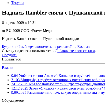
Текучка
Надпись Rambler сняли с Пушкинской
6 апреля 2009 в 19:31
ru-RU
2009
ООО «Роем»
Медиа
Надпись Rambler сняли с Пушкинской площади
Будет ли «Рамблер» экономить на рекламе? → Roem.ru
Ссылку подсказал пользователь.
Добавляйте свои ссылки
.
Обсудить
Поделиться
Важное
9.04
Ушёл из жизни Алексей Копылов (copylove) — челов
31.03
Минцифры требует от топовых российских веб-прое
24.12.2025
Мы все пользователи инфраструктуры двойног
12.12.2025
Зачем «Яндексу» нужен свой электромобиль?
9.09.2025
Размышления о том, какую оперативно значим
Обсуждаемое