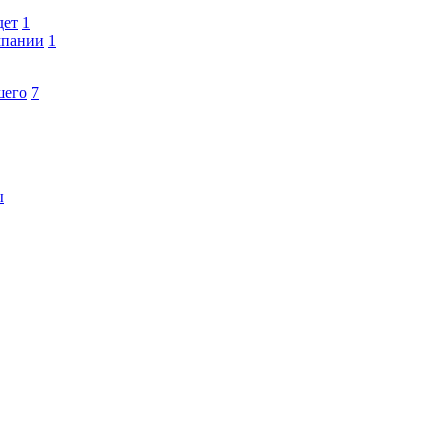
дет
1
мпании
1
шего
7
ы