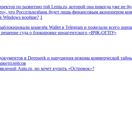
ректор по развитию той Lenta.ru, которой она никогда уже не бу
о», что Россельхозбанк будет лишь финансовым акционером ко
в Windows вообще?
1
заблокировали кошелёк Wallet в Telegram и пожелали всего хоро
 решение суда о блокировке иноагентского «ВЧК-ОГПУ»
 документов в Deepseek и нарушения режима коммерческой тайн
аркетплейсов
влений Auto.ru, но хочет купить «Островок»?