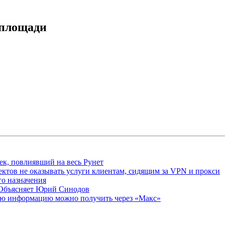
 площади
ек, повлиявший на весь Рунет
ктов не оказывать услуги клиентам, сидящим за VPN и прокси
о назначения
 Объясняет Юрий Синодов
ую информацию можно получить через «Макс»