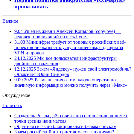
провалилась
Важное
9.04
Ушёл из жизни Алексей Копылов (copylove) —
человек, повлиявший на весь Рунет
31.03
Минцифры требует от топовых российских веб-
проектов не оказывать услуги клиентам, сидящим за
VPN и прокси
24.12.2025
Мы все пользователи инфраструктуры
двойного назначения
12.12.2025
Зачем «Яндексу» нужен свой электромобиль?
Объясняет Юрий Синодов
9.09.2025
Размышления о том, какую оперативно
значимую информацию можно получить через «Макс»
Обсуждаемое
Почитать
Создатель Prisma даёт советы по составлению резюме с
точки зрения нанимателя
Обратная связь по блокировкам и белым спискам
Зачем российский интернет ломают санкциями?