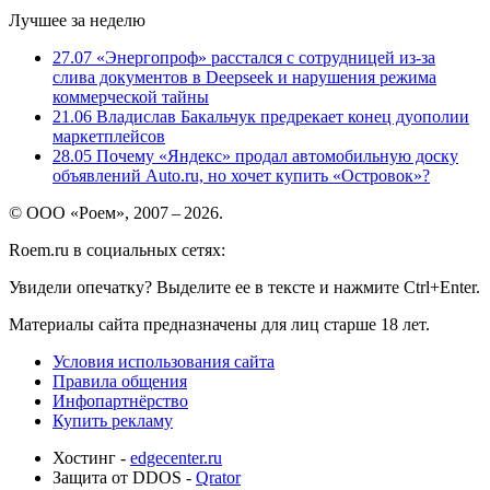
Лучшее за неделю
27.07
«Энергопроф» расстался с сотрудницей из-за
слива документов в Deepseek и нарушения режима
коммерческой тайны
21.06
Владислав Бакальчук предрекает конец дуополии
маркетплейсов
28.05
Почему «Яндекс» продал автомобильную доску
объявлений Auto.ru, но хочет купить «Островок»?
© ООО «Роем», 2007 – 2026.
Roem.ru в социальных сетях:
Увидели опечатку? Выделите ее в тексте и нажмите Ctrl+Enter.
Материалы сайта предназначены для лиц старше 18 лет.
Условия использования сайта
Правила общения
Инфопартнёрство
Купить рекламу
Хостинг -
edgecenter.ru
Защита от DDOS -
Qrator