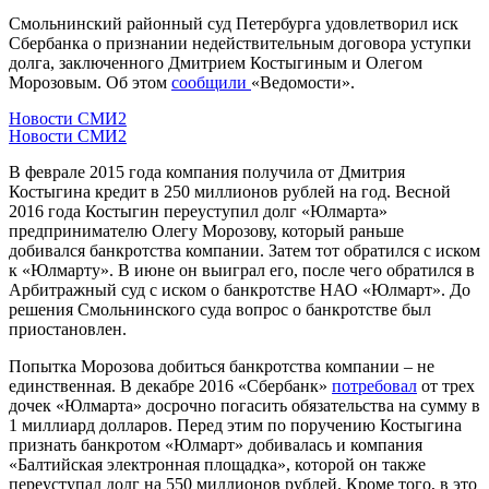
Смольнинский районный суд Петербурга удовлетворил иск
Сбербанка о признании недействительным договора уступки
долга, заключенного Дмитрием Костыгиным и Олегом
Морозовым. Об этом
сообщили
«Ведомости».
Новости СМИ2
Новости СМИ2
В феврале 2015 года компания получила от Дмитрия
Костыгина кредит в 250 миллионов рублей на год. Весной
2016 года Костыгин переуступил долг «Юлмарта»
предпринимателю Олегу Морозову, который раньше
добивался банкротства компании. Затем тот обратился с иском
к «Юлмарту». В июне он выиграл его, после чего обратился в
Арбитражный суд с иском о банкротстве НАО «Юлмарт». До
решения Смольнинского суда вопрос о банкротстве был
приостановлен.
Попытка Морозова добиться банкротства компании – не
единственная. В декабре 2016 «Сбербанк»
потребовал
от трех
дочек «Юлмарта» досрочно погасить обязательства на сумму в
1 миллиард долларов. Перед этим по поручению Костыгина
признать банкротом «Юлмарт» добивалась и компания
«Балтийская электронная площадка», которой он также
переуступал долг на 550 миллионов рублей. Кроме того, в это