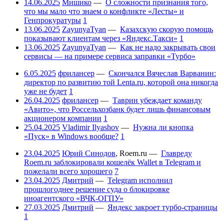
14.06.2025
Мишико
—
О сложности признания того,
что мы мало что знаем о конфликте «Лесты» и
Генпрокуратуры
1
13.06.2025
ZayunyaTyan
—
Казахскую скорую помощь
показывают клиентам через «Яндекс.Такси»
1
13.06.2025
ZayunyaTyan
—
Как не надо закрывать свои
сервисы — на примере сервиса заправки «Турбо»
6.05.2025
фрилансер
—
Скончался Вячеслав Варванин:
директор по развитию той Lenta.ru, которой она никогда
уже не будет
1
26.04.2025
фрилансер
—
Таврин убеждает команду
«Авито», что Россельхозбанк будет лишь финансовым
акционером компании
1
25.04.2025
Vladimir Ilyashov
—
Нужна ли кнопка
«Пуск» в Windows вообще?
1
23.04.2025
Юрий Синодов
,
Roem.ru
—
Главреду
Roem.ru заблокировали кошелёк Wallet в Telegram и
пожелали всего хорошего
7
23.04.2025
Дмитрий
—
Telegram исполнил
прошлогоднее решение суда о блокировке
иноагентского «ВЧК-ОГПУ»
27.03.2025
Дмитрий
—
Яндекс закроет турбо-страницы
1