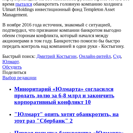
время
пытался
обанкротить головную компанию холдинга
Ulmart Holdings инвестиционный фонд Templeton Asset
Management.
В ноябре 2016 года источник, знакомый с ситуацией,
подтвердил, что признание компании банкротом выгодно
обеим сторонам конфликта, который начался между
акционерами в том году. Банкротство помогло бы быстро
передать контроль над компанией в одни руки - Костыгину.
Быстрый поиск:
Дмитрий Костыгин
,
Онлайн-ритейл
,
Суд
,
Юлмарт
.
Обсудить
Поделиться
Выбор редакции
Миноритарий «Юлмарта» согласился
продать долю за 6-8 млрд и закончить
корпоративный конфликт
10
"Юлмарт" опять хотят обанкротить, на
этот раз "Сбербанк"
2
Первая попытка банкротства «Юлмарта»