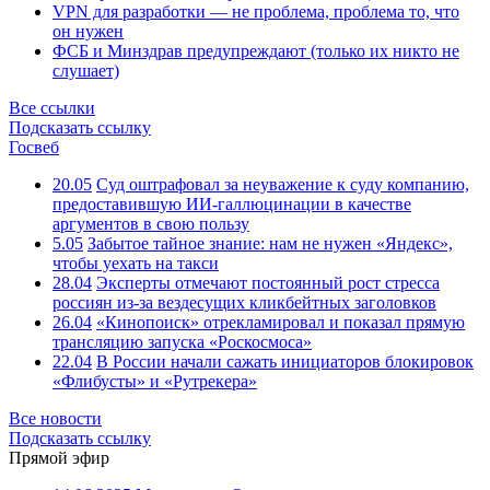
VPN для разработки — не проблема, проблема то, что
он нужен
ФСБ и Минздрав предупреждают (только их никто не
слушает)
Все ссылки
Подсказать ссылку
Госвеб
20.05
Суд оштрафовал за неуважение к суду компанию,
предоставившую ИИ-галлюцинации в качестве
аргументов в свою пользу
5.05
Забытое тайное знание: нам не нужен «Яндекс»,
чтобы уехать на такси
28.04
Эксперты отмечают постоянный рост стресса
россиян из-за вездесущих кликбейтных заголовков
26.04
«Кинопоиск» отрекламировал и показал прямую
трансляцию запуска «Роскосмоса»
22.04
В России начали сажать инициаторов блокировок
«Флибусты» и «Рутрекера»
Все новости
Подсказать ссылку
Прямой эфир