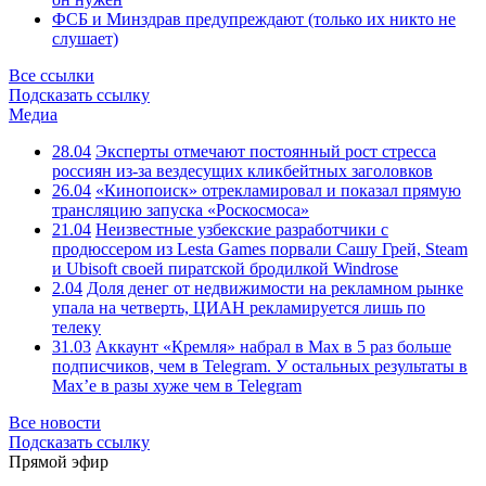
ФСБ и Минздрав предупреждают (только их никто не
слушает)
Все ссылки
Подсказать ссылку
Медиа
28.04
Эксперты отмечают постоянный рост стресса
россиян из-за вездесущих кликбейтных заголовков
26.04
«Кинопоиск» отрекламировал и показал прямую
трансляцию запуска «Роскосмоса»
21.04
Неизвестные узбекские разработчики с
продюссером из Lesta Games порвали Сашу Грей, Steam
и Ubisoft своей пиратской бродилкой Windrose
2.04
Доля денег от недвижимости на рекламном рынке
упала на четверть, ЦИАН рекламируется лишь по
телеку
31.03
Аккаунт «Кремля» набрал в Max в 5 раз больше
подписчиков, чем в Telegram. У остальных результаты в
Max’е в разы хуже чем в Telegram
Все новости
Подсказать ссылку
Прямой эфир