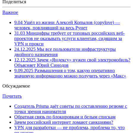
Поделиться
Важное
9.04
Ушёл из жизни Алексей Копылов (copylove) —
человек, повлиявший на весь Рунет
31.03
Минцифры требует от топовых российских веб-
проектов не оказывать услуги клиентам, сидящим за
VPN и прокси
24.12.2025
Мы все пользователи инфраструктуры
двойного назначения
12.12.2025
Зачем «Яндексу» нужен свой электромобиль?
Объясняет Юрий Синодов
9.09.2025
Размышления о том, какую оперативно
значимую информацию можно получить через «Макс»
Обсуждаемое
Почитать
Создатель Prisma даёт советы по составлению резюме с
точки зрения нанимателя
Обратная связь по блокировкам и белым спискам
Зачем российский интернет ломают санкциями?
VPN для разработки — не проблема, проблема то, что
он нужен