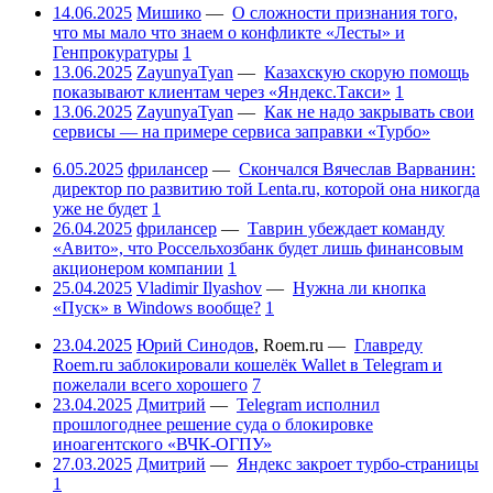
14.06.2025
Мишико
—
О сложности признания того,
что мы мало что знаем о конфликте «Лесты» и
Генпрокуратуры
1
13.06.2025
ZayunyaTyan
—
Казахскую скорую помощь
показывают клиентам через «Яндекс.Такси»
1
13.06.2025
ZayunyaTyan
—
Как не надо закрывать свои
сервисы — на примере сервиса заправки «Турбо»
6.05.2025
фрилансер
—
Скончался Вячеслав Варванин:
директор по развитию той Lenta.ru, которой она никогда
уже не будет
1
26.04.2025
фрилансер
—
Таврин убеждает команду
«Авито», что Россельхозбанк будет лишь финансовым
акционером компании
1
25.04.2025
Vladimir Ilyashov
—
Нужна ли кнопка
«Пуск» в Windows вообще?
1
23.04.2025
Юрий Синодов
,
Roem.ru
—
Главреду
Roem.ru заблокировали кошелёк Wallet в Telegram и
пожелали всего хорошего
7
23.04.2025
Дмитрий
—
Telegram исполнил
прошлогоднее решение суда о блокировке
иноагентского «ВЧК-ОГПУ»
27.03.2025
Дмитрий
—
Яндекс закроет турбо-страницы
1