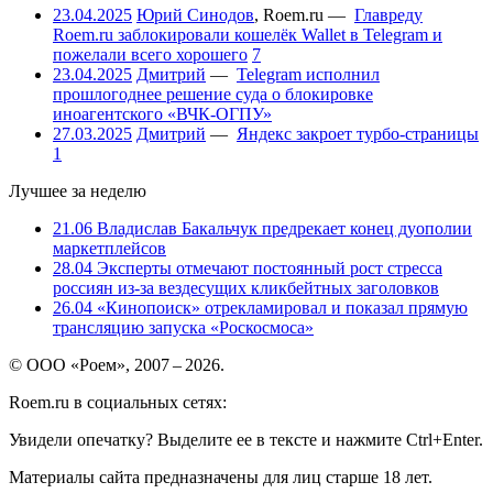
23.04.2025
Юрий Синодов
,
Roem.ru
—
Главреду
Roem.ru заблокировали кошелёк Wallet в Telegram и
пожелали всего хорошего
7
23.04.2025
Дмитрий
—
Telegram исполнил
прошлогоднее решение суда о блокировке
иноагентского «ВЧК-ОГПУ»
27.03.2025
Дмитрий
—
Яндекс закроет турбо-страницы
1
Лучшее за неделю
21.06
Владислав Бакальчук предрекает конец дуополии
маркетплейсов
28.04
Эксперты отмечают постоянный рост стресса
россиян из-за вездесущих кликбейтных заголовков
26.04
«Кинопоиск» отрекламировал и показал прямую
трансляцию запуска «Роскосмоса»
© ООО «Роем», 2007 – 2026.
Roem.ru в социальных сетях:
Увидели опечатку? Выделите ее в тексте и нажмите Ctrl+Enter.
Материалы сайта предназначены для лиц старше 18 лет.