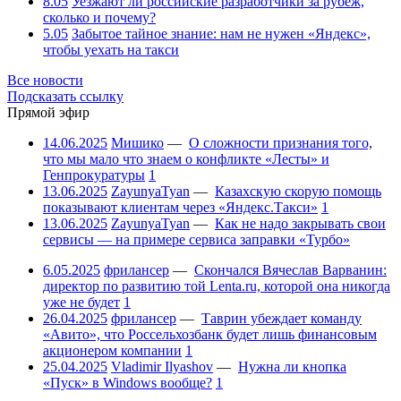
8.05
Уезжают ли российские разработчики за рубеж,
сколько и почему?
5.05
Забытое тайное знание: нам не нужен «Яндекс»,
чтобы уехать на такси
Все новости
Подсказать ссылку
Прямой эфир
14.06.2025
Мишико
—
О сложности признания того,
что мы мало что знаем о конфликте «Лесты» и
Генпрокуратуры
1
13.06.2025
ZayunyaTyan
—
Казахскую скорую помощь
показывают клиентам через «Яндекс.Такси»
1
13.06.2025
ZayunyaTyan
—
Как не надо закрывать свои
сервисы — на примере сервиса заправки «Турбо»
6.05.2025
фрилансер
—
Скончался Вячеслав Варванин:
директор по развитию той Lenta.ru, которой она никогда
уже не будет
1
26.04.2025
фрилансер
—
Таврин убеждает команду
«Авито», что Россельхозбанк будет лишь финансовым
акционером компании
1
25.04.2025
Vladimir Ilyashov
—
Нужна ли кнопка
«Пуск» в Windows вообще?
1