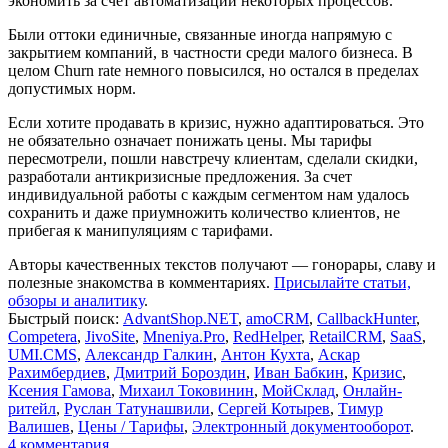
экономить за счет автоматизации некоторых процессов.
Были оттоки единичные, связанные иногда напрямую с
закрытием компаний, в частности среди малого бизнеса. В
целом Сhurn rate немного повысился, но остался в пределах
допустимых норм.
Если хотите продавать в кризис, нужно адаптироваться. Это
не обязательно означает понижать цены. Мы тарифы
пересмотрели, пошли навстречу клиентам, сделали скидки,
разработали антикризисные предложения. За счет
индивидуальной работы с каждым сегментом нам удалось
сохранить и даже приумножить количество клиентов, не
прибегая к манипуляциям с тарифами.
Авторы качественных текстов получают — гонорары, славу и
полезные знакомства в комментариях.
Присылайте статьи,
обзоры и аналитику
.
Быстрый поиск:
AdvantShop.NET
,
amoCRM
,
CallbackHunter
,
Competera
,
JivoSite
,
Mneniya.Pro
,
RedHelper
,
RetailCRM
,
SaaS
,
UMI.CMS
,
Александр Галкин
,
Антон Кухта
,
Аскар
Рахимбердиев
,
Дмитрий Бороздин
,
Иван Бабкин
,
Кризис
,
Ксения Гамова
,
Михаил Токовинин
,
МойСклад
,
Онлайн-
ритейл
,
Руслан Татунашвили
,
Сергей Котырев
,
Тимур
Валишев
,
Цены / Тарифы
,
Электронный документооборот
.
4
комментария