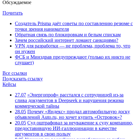
Обсуждаемое
Почитать
Создатель Prisma даёт советы по составлению резюме с
точки зрения нанимателя
Обратная связь по блокировкам и белым спискам
Зачем российский интернет ломают санкциями?
VPN для разработки — не проблема, проблема то, что
он нужен
ФСБ и Минздрав предупреждают (только их никто не
слушает)
Все ссылки
Подсказать ссылку
Кейсы
27.07
«Энергопроф» расстался с сотрудницей из-за
слива документов в Deepseek и нарушения режима
коммерческой тайны
28.05
Почему «Яндекс» продал автомобильную доску
объявлений Auto.ru, но хочет купить «Островок»?
20.05
Суд оштрафовал за неуважение к суду компанию,
предоставившую ИИ-галлюцинации в качестве
аргументов в свою пользу