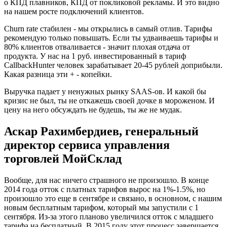
о КПД плавников, КПД от покликовой рекламы. И это видно
на нашем росте подключений клиентов.
Сhurn rate стабилен - мы открылись в самый отлив. Тарифы
рекомендую только повышать. Если ты удваиваешь тарифы и
80% клиентов отваливается - значит плохая отдача от
продукта. У нас на 1 руб. инвестированный в тариф
CallbackHunter человек зарабатывает 20-45 рублей доприбыли.
Какая разница эти + - копейки.
Выручка падает у ненужных рынку SAAS-ов. И какой бы
кризис не был, ты не откажешь своей дочке в мороженом. И
цену на него обсуждать не будешь, ты же не мудак.
Аскар Рахимбердиев, генеральный
директор сервиса управления
торговлей МойСклад
Вообще, для нас ничего страшного не произошло. В конце
2014 года отток с платных тарифов вырос на 1%-1.5%, но
произошло это еще в сентябре и связано, в основном, с нашим
новым бесплатным тарифом, который мы запустили с 1
сентября. Из-за этого планово увеличился отток с младшего
тарифа на бесплатный. В 2015 году этот процесс завершается