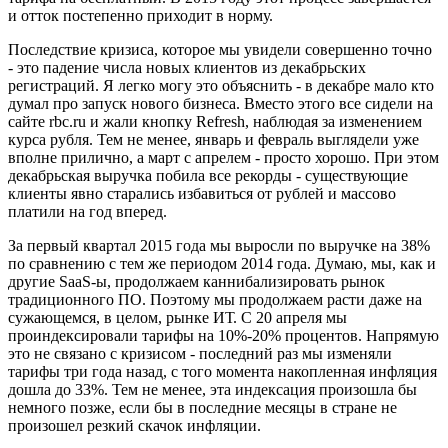
и отток постепенно приходит в норму.
Последствие кризиса, которое мы увидели совершенно точно
- это падение числа новых клиентов из декабрьских
регистраций. Я легко могу это объяснить - в декабре мало кто
думал про запуск нового бизнеса. Вместо этого все сидели на
сайте rbc.ru и жали кнопку Refresh, наблюдая за изменением
курса рубля. Тем не менее, январь и февраль выглядели уже
вполне прилично, а март с апрелем - просто хорошо. При этом
декабрьская выручка побила все рекорды - существующие
клиенты явно старались избавиться от рублей и массово
платили на год вперед.
За первый квартал 2015 года мы выросли по выручке на 38%
по сравнению с тем же периодом 2014 года. Думаю, мы, как и
другие SaaS-ы, продолжаем каннибализировать рынок
традиционного ПО. Поэтому мы продолжаем расти даже на
сужающемся, в целом, рынке ИТ. С 20 апреля мы
проиндексировали тарифы на 10%-20% процентов. Напрямую
это не связано с кризисом - последний раз мы изменяли
тарифы три года назад, с того момента накопленная инфляция
дошла до 33%. Тем не менее, эта индексация произошла бы
немного позже, если бы в последние месяцы в стране не
произошел резкий скачок инфляции.