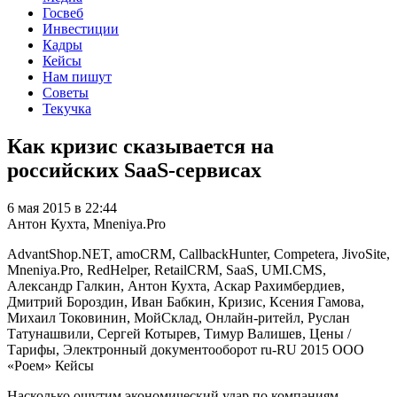
Госвеб
Инвестиции
Кадры
Кейсы
Нам пишут
Советы
Текучка
Как кризис сказывается на
российских SaaS-сервисах
6 мая 2015 в 22:44
Антон Кухта, Mneniya.Pro
AdvantShop.NET, amoCRM, CallbackHunter, Competera, JivoSite,
Mneniya.Pro, RedHelper, RetailCRM, SaaS, UMI.CMS,
Александр Галкин, Антон Кухта, Аскар Рахимбердиев,
Дмитрий Бороздин, Иван Бабкин, Кризис, Ксения Гамова,
Михаил Токовинин, МойСклад, Онлайн-ритейл, Руслан
Татунашвили, Сергей Котырев, Тимур Валишев, Цены /
Тарифы, Электронный документооборот
ru-RU
2015
ООО
«Роем»
Кейсы
Насколько ощутим экономический удар по компаниям,