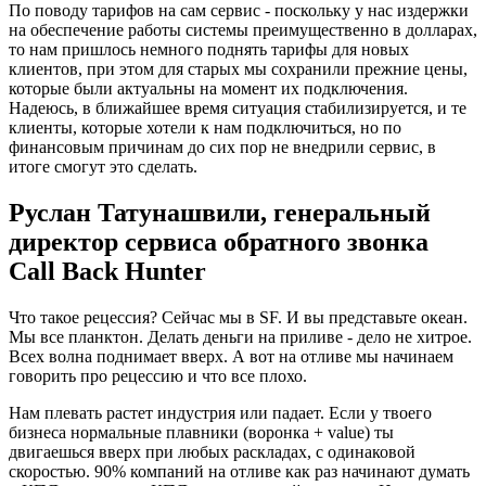
По поводу тарифов на сам сервис - поскольку у нас издержки
на обеспечение работы системы преимущественно в долларах,
то нам пришлось немного поднять тарифы для новых
клиентов, при этом для старых мы сохранили прежние цены,
которые были актуальны на момент их подключения.
Надеюсь, в ближайшее время ситуация стабилизируется, и те
клиенты, которые хотели к нам подключиться, но по
финансовым причинам до сих пор не внедрили сервис, в
итоге смогут это сделать.
Руслан Татунашвили, генеральный
директор сервиса обратного звонка
Call Back Hunter
Что такое рецессия? Сейчас мы в SF. И вы представьте океан.
Мы все планктон. Делать деньги на приливе - дело не хитрое.
Всех волна поднимает вверх. А вот на отливе мы начинаем
говорить про рецессию и что все плохо.
Нам плевать растет индустрия или падает. Если у твоего
бизнеса нормальные плавники (воронка + value) ты
двигаешься вверх при любых раскладах, с одинаковой
скоростью. 90% компаний на отливе как раз начинают думать