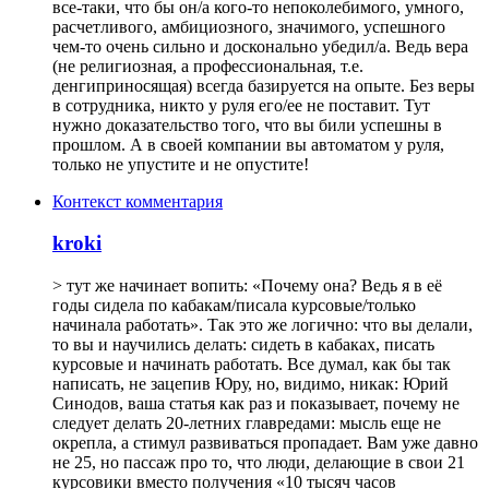
все-таки, что бы он/а кого-то непоколебимого, умного,
расчетливого, амбициозного, значимого, успешного
чем-то очень сильно и досконально убедил/а. Ведь вера
(не религиозная, а профессиональная, т.е.
денгиприносящая) всегда базируется на опыте. Без веры
в сотрудника, никто у руля его/ее не поставит. Тут
нужно доказательство того, что вы били успешны в
прошлом. А в своей компании вы автоматом у руля,
только не упустите и не опустите!
Контекст комментария
kroki
> тут же начинает вопить: «Почему она? Ведь я в её
годы сидела по кабакам/писала курсовые/только
начинала работать». Так это же логично: что вы делали,
то вы и научились делать: сидеть в кабаках, писать
курсовые и начинать работать. Все думал, как бы так
написать, не зацепив Юру, но, видимо, никак: Юрий
Синодов, ваша статья как раз и показывает, почему не
следует делать 20-летних главредами: мысль еще не
окрепла, а стимул развиваться пропадает. Вам уже давно
не 25, но пассаж про то, что люди, делающие в свои 21
курсовики вместо получения «10 тысяч часов