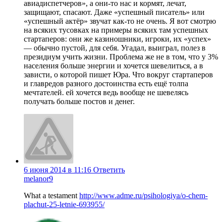
авиадиспетчеров», а они-то нас и кормят, лечат,
защищают, спасают. Даже «успешный писатель» или
«успешный актёр» звучат как-то не очень. Я вот смотрю
на всяких тусовках на примеры всяких там успешных
стартаперов: они же казиношники, игроки, их «успех»
— обычно пустой, для себя. Угадал, выиграл, полез в
президиум учить жизни. Проблема же не в том, что у 3%
населения больше энергии и хочется шевелиться, а в
зависти, о которой пишет Юра. Что вокруг стартаперов
и главредов разного достоинства есть ещё толпа
мечтателей. ей хочется ведь вообще не шевелясь
получать больше постов и денег.
6 июня 2014 в 11:16
Ответить
melanor9
What a testament
http://www.adme.ru/psihologiya/o-chem-
plachut-25-letnie-693955/