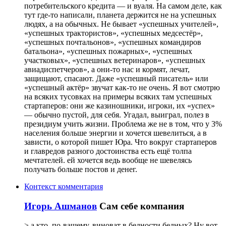
потребительского кредита — и вуаля. На самом деле, как
тут где-то написали, планета держится не на успешных
людях, а на обычных. Не бывает «успешных учителей»,
«успешных трактористов», «успешных медсестёр»,
«успешных почтальонов», «успешных командиров
батальона», «успешных пожарных», «успешных
участковых», «успешных ветеринаров», «успешных
авиадиспетчеров», а они-то нас и кормят, лечат,
защищают, спасают. Даже «успешный писатель» или
«успешный актёр» звучат как-то не очень. Я вот смотрю
на всяких тусовках на примеры всяких там успешных
стартаперов: они же казиношники, игроки, их «успех»
— обычно пустой, для себя. Угадал, выиграл, полез в
президиум учить жизни. Проблема же не в том, что у 3%
населения больше энергии и хочется шевелиться, а в
зависти, о которой пишет Юра. Что вокруг стартаперов
и главредов разного достоинства есть ещё толпа
мечтателей. ей хочется ведь вообще не шевелясь
получать больше постов и денег.
Контекст комментария
Игорь Ашманов
Сам себе компания
> а кто, по-вашему, виноват в бедности бедных? Ну вот