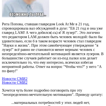
Рита Попова, ставшая главредом Look At Me в 21 год,
спровоцировала вал обсуждений в духе: "Ей 21 год и она уже
главред LAM! А чего добился(-сь) я! Я лузер!". Это логично
что редактором LAM должен быть человек молодой: было бы
удивительно, если б в таком возрасте человек стал главредом
"Науки и жизнь". При этом самобичующее утверждение "я
лузер!" всё равно не становится менее верным: человек с
неопределённо-мечтательной мотивацией является лузером. В
большинстве случаев работает он из-под палки или делает
исключительно то, что ему интересно, всячески избегая
неприятной работы. Ответ на вопрос "Чтобы что?" у него "А
по фану!"
Новости СМИ2
Новости СМИ2
Хочется чуть более подробно поговорить про эту
"неопределенно-мечтательную мотивацию". Приведу цитату:
...материальных потребностей у этих людей нет,