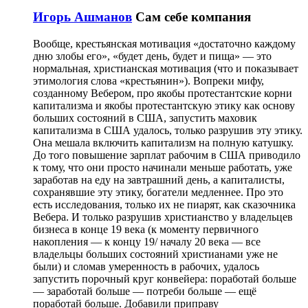
Игорь Ашманов
Сам себе компания
Вообще, крестьянская мотивация «достаточно каждому
дню злобы его», «будет день, будет и пища» — это
нормальная, христианская мотивация (что и показывает
этимология слова «крестьянин»). Вопреки мифу,
созданному Вебером, про якобы протестантские корни
капитализма и якобы протестантскую этику как основу
больших состояний в США, запустить маховик
капитализма в США удалось, только разрушив эту этику.
Она мешала включить капитализм на полную катушку.
До того повышение зарплат рабочим в США приводило
к тому, что они просто начинали меньше работать, уже
заработав на еду на завтрашний день, а капиталисты,
сохранявшие эту этику, богатели медленнее. Про это
есть исследования, только их не пиарят, как сказочника
Вебера. И только разрушив христианство у владельцев
бизнеса в конце 19 века (к моменту первичного
накопления — к концу 19/ началу 20 века — все
владельцы больших состояний христианами уже не
были) и сломав умеренность в рабочих, удалось
запустить порочный круг конвейера: поработай больше
— заработай больше — потреби больше — ещё
поработай больше. Добавили приправу