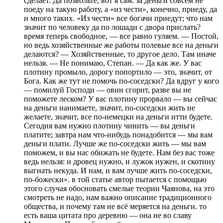
сделает. Да позвольте, вот я сам: за деньги совсем не
поеду на такую работу, а «из чести», конечно, приеду, да
и много таких. «Из чести» все богачи приедут; что нам
значит по человеку да по лошади с двора прислать?
время теперь свободное, — все равно гуляем. — Постой,
но ведь хозяйственные же работы полевые все на деньги
делаются? — Хозяйственные, то другое дело. Там иначе
нельзя. — Не понимаю, Степан. — Да как же. У вас
плотину промыло, дорогу попортило — это, значит, от
Бога. Как же тут не помочь по-соседски? Да вдруг у кого
— помилуй Господи — овин сгорит, разве вы не
поможете леском? У вас плотину прорвало — вы сейчас
на деньги нанимаете, значит, по-соседски жить не
желаете, значит, все по-немецки на деньги итти будете.
Сегодня вам нужно плотину чинить — вы деньги
платите; завтра нам что-нибудь понадобится — мы вам
деньги плати. Лучше же по-соседски жить — мы вам
поможем, и вы нас обижать не будете. Нам без вас тоже
ведь нельзя: и дровец нужно, и лужок нужен, и скотину
выгнать некуда. И нам, и вам лучше жить по-соседски,
по-божески». в той статье автор пытается с помощью
этого случая обосновать смелые теории Чаянова, на это
смотреть не надо, нам важно описание традиционного
общества, и почему там не всё меряется на деньги. то
есть ваша цитата про деревню — она не во славу