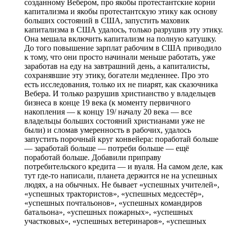
созданному Вебером, про якобы протестантские корни
капитализма и якобы протестантскую этику как основу
больших состояний в США, запустить маховик
капитализма в США удалось, только разрушив эту этику.
Она мешала включить капитализм на полную катушку.
До того повышение зарплат рабочим в США приводило
к тому, что они просто начинали меньше работать, уже
заработав на еду на завтрашний день, а капиталисты,
сохранявшие эту этику, богатели медленнее. Про это
есть исследования, только их не пиарят, как сказочника
Вебера. И только разрушив христианство у владельцев
бизнеса в конце 19 века (к моменту первичного
накопления — к концу 19/ началу 20 века — все
владельцы больших состояний христианами уже не
были) и сломав умеренность в рабочих, удалось
запустить порочный круг конвейера: поработай больше
— заработай больше — потреби больше — ещё
поработай больше. Добавили приправу
потребительского кредита — и вуаля. На самом деле, как
тут где-то написали, планета держится не на успешных
людях, а на обычных. Не бывает «успешных учителей»,
«успешных трактористов», «успешных медсестёр»,
«успешных почтальонов», «успешных командиров
батальона», «успешных пожарных», «успешных
участковых», «успешных ветеринаров», «успешных