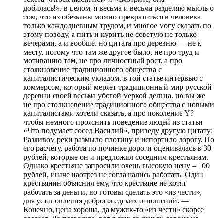
добилась!». в целом, я весьма и весьма разделяю мысль о
том, что из обезьяны можно превратиться в человека
только каждодневным трудом, и многое могу сказать по
этому поводу, а пить и курить не советую не только
вечерами, а и вообще. но цитата про деревню — не к
месту, потому что там же другое было, не про труд и
мотивацию там, не про личностный рост, а про
столкновение традиционного общества с
капиталистическим укладом. в той статье интервью с
коммерсом, который меряет традиционный мир русской
деревни своей весьма убогой меркой дельца. но вы же
не про столкновение традиционного общества с новыми
капиталистами хотели сказать, а про поколение Y?
чтобы немного прояснить поведение людей из статьи
«Что подумает сосед Василий», приведу другую цитату:
Разливом реки размыло плотину и испортило дорогу. По
его расчету, работа по починке дороги оценивалась в 30
рублей, которые он и предложил соседним крестьянам.
Однако крестьяне запросили очень высокую цену – 100
рублей, иначе наотрез не соглашались работать. Один
крестьянин объяснил ему, что крестьяне не хотят
работать за деньги, но готовы сделать это «из чести»,
для установления добрососедских отношений: —
Конечно, цена хороша, да мужик-то «из чести» скорее