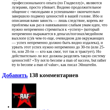
профессионального опыта (по Гладвеллу)», являются
лузерами, просто убивает. Видимо продолжительное
общение с «молодыми и успешными» окончательно
завершило подмену ценностей в вашей голове. Ибо и
описанная вами зависть — лишь следствие, корень же
проблемы как раз в навязывании слабым умам идеи, что
нужно непременно стремиться к «успеху» (который
непременно выражается в деньгах/погонах/медийном
выхлопе (с)/в чем-то еще, очевидном для окружающих
— успех непременно должно быть видно издалека), и
урвать этот успех нужно непременно до 30-ти (или 25-
ти, или 20-ти — кто как смог, тот так и трактует). Но
действительно ли все должны разделять такую систему
ценностей? «Try not to become a man of success, but rather
try to become a man of value», как писал Эйнштейн.
Добавить
138
комментариев