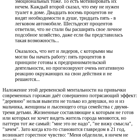
эмоциональных тоже. То есть мотивировать их
нечем. Каждый второй сказал, что ему не нужен
туалет в доме. Двадцать восемь процентов не
видят необходимости в душе, тридцать пять - в
легковом автомобиле. Шестьдесят процентов
ответили, что не стали бы расширять свое личное
подсобное хозяйство, даже если бы представилась
такая возможность...
Оказалось, что нет и лидеров, с которыми мы
могли бы начать работу: пять процентов в
принципе готовы к предпринимательской
деятельности, но прогнозируют очень негативную
реакцию окружающих на свои действия и не
решаются...
Наложение этой деревенской ментальности на привычки
современных горожан даёт совершенно потрясающий эффект:
"деревню" нельзя вывезти не только из девушки, но и из
мальчика, женщины и лысеющего отца семейства с двумя-
тремя детьми. Жизненные составляющие к которым не готов
или которых не хочет видеть житель города меняются, но
паттерн тот же самый: "мне это не надо", "не вижу смысла",
"зачем". Зато когда кто-то становится главредом в 21 год,
возникает горестное чувство: "Меня обделили, я ничем не