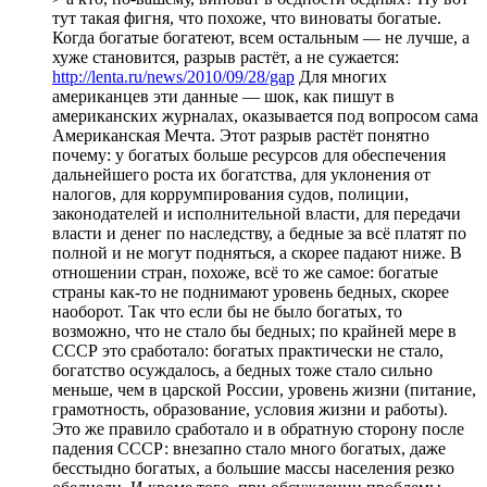
тут такая фигня, что похоже, что виноваты богатые.
Когда богатые богатеют, всем остальным — не лучше, а
хуже становится, разрыв растёт, а не сужается:
http://lenta.ru/news/2010/09/28/gap
Для многих
американцев эти данные — шок, как пишут в
американских журналах, оказывается под вопросом сама
Американская Мечта. Этот разрыв растёт понятно
почему: у богатых больше ресурсов для обеспечения
дальнейшего роста их богатства, для уклонения от
налогов, для коррумпирования судов, полиции,
законодателей и исполнительной власти, для передачи
власти и денег по наследству, а бедные за всё платят по
полной и не могут подняться, а скорее падают ниже. В
отношении стран, похоже, всё то же самое: богатые
страны как-то не поднимают уровень бедных, скорее
наоборот. Так что если бы не было богатых, то
возможно, что не стало бы бедных; по крайней мере в
СССР это сработало: богатых практически не стало,
богатство осуждалось, а бедных тоже стало сильно
меньше, чем в царской России, уровень жизни (питание,
грамотность, образование, условия жизни и работы).
Это же правило сработало и в обратную сторону после
падения СССР: внезапно стало много богатых, даже
бесстыдно богатых, а большие массы населения резко