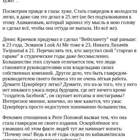
хуже!".
Посмотрим правде в глаза: хуже. Стать главредом в молодости
легко, я даже сам это делал в 25 лет (не без подталкивания к
этому Ашмановым, который заронил эту мысль в мою голову
и сделал всё, чтобы она оттуда не выпала. Но всё же).
Денис Крючков придумал и сделал "Вебпланету" ещё раньше:
в 23 года, Эсманов Look At Me тоже в 23, Никита Лихачёв
Twijournal в 21. Перечислять тех, кто запустил свой "стартап в
гараже" в студенческие годы даже бессмысленно.
Большинство этих случаев отличается тем, что люди
становятся руководителями или владельцами своих
собственных компаний. Другое дело, что быть главредом-
руководителем своего бизнеса это не очень лёгкая работа.
Думаете Цукербергу легко? Думаете, это из-за того, что у него
нет никакого ужаса перед будущим, где нет ничего кроме
"создатель facebook", он скупает вотсапы и инстаграмы?
Интересное мнение, конечно, но мне кажется, что ужас
Цукерберга просто недоступен пониманию большинства.
Феномен отношения к Рите Поповой вызван тем, что она
стала главредом не своего издания. Оскорблённое эго
узнавших об этом факте людей тут же начинает вопить:
"Почему она? Ведь я в её годы сидела по кабакам/писала
курсовые/только начинала работать".