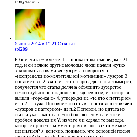
получалось.
6 июня 2014 в 15:21
Ответить
sol289
Юрий, читаем вместе: 1. Попова стала главредом в 21
год, и ей всякие другие молодые люди начали жутко
завидовать словами «я лузер» 2. говорится о
«неопределенно-мечтательной мотивации» лузеров 3.
понятие из п.2 взято из статьи про деревню и коммерса,
получается что статья должна объяснить лузерство
некой глубинной подоплекой, «деревней», из который
вышли «горожане» 4. утверждение «те кто с паттерном
из п.2 — хуже Поповой» то есть вы противопоставляете
«лузеров с паттерном» из п.2 Поповой, но цитата из
статьи указывает на нечто большее, чем на истоки
проблем поколения Y. из чего я и сделал те выводы,
которые привел в комментариях выше. за что же мне
извиняться? я, конечно, понимаю, что основной посыл
текста «Arbeit macht frei» и «смотрите, она —