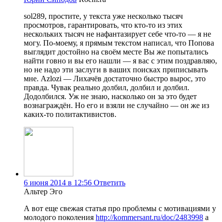
sol289, простите, у текста уже несколько тысяч
просмотров, гарантировать, что кто-то из этих
нескольких тысяч не нафантазирует себе что-то — я не
могу. По-моему, я прямым текстом написал, что Попова
выглядит достойно на своём месте Вы же попытались
найти говно и вы его нашли — я вас с этим поздравляю,
но не надо эти заслуги в ваших поисках приписывать
мне. Azlozi — Лихачёв достаточно быстро вырос, это
правда. Чувак реально долбил, долбил и долбил.
Додолбился. Уж не знаю, насколько он за это будет
вознаграждён. Но его и взяли не случайно — он же из
каких-то политактивистов.
6 июня 2014 в 12:56
Ответить
Альтер Эго
А вот еще свежая статья про проблемы с мотивациями у
молодого поколения
http://kommersant.ru/doc/2483998
а