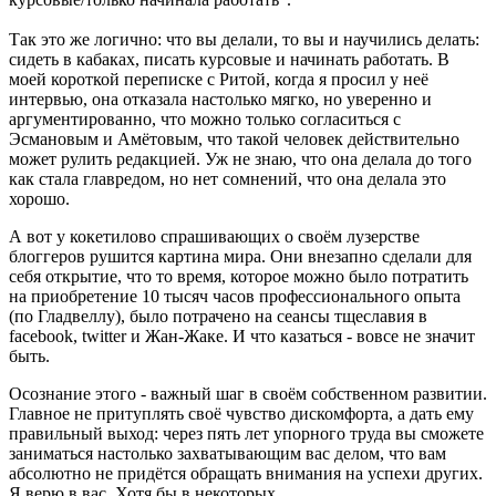
Так это же логично: что вы делали, то вы и научились делать:
сидеть в кабаках, писать курсовые и начинать работать. В
моей короткой переписке с Ритой, когда я просил у неё
интервью, она отказала настолько мягко, но уверенно и
аргументированно, что можно только согласиться с
Эсмановым и Амётовым, что такой человек действительно
может рулить редакцией. Уж не знаю, что она делала до того
как стала главредом, но нет сомнений, что она делала это
хорошо.
А вот у кокетилово спрашивающих о своём лузерстве
блоггеров рушится картина мира. Они внезапно сделали для
себя открытие, что то время, которое можно было потратить
на приобретение 10 тысяч часов профессионального опыта
(по Гладвеллу), было потрачено на сеансы тщеславия в
facebook, twitter и Жан-Жаке. И что казаться - вовсе не значит
быть.
Осознание этого - важный шаг в своём собственном развитии.
Главное не притуплять своё чувство дискомфорта, а дать ему
правильный выход: через пять лет упорного труда вы сможете
заниматься настолько захватывающим вас делом, что вам
абсолютно не придётся обращать внимания на успехи других.
Я верю в вас. Хотя бы в некоторых.