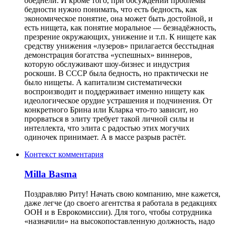
обеднели. И кроме того, при обсуждении проблемы
бедности нужно понимать, что есть бедность, как
экономическое понятие, она может быть достойной, и
есть нищета, как понятие моральное — безнадёжность,
презрение окружающих, унижение и т.п. К нищете как
средству унижения «лузеров» прилагается бесстыдная
демонстрация богатства «успешных» виннеров,
которую обслуживают шоу-бизнес и индустрия
роскоши. В СССР была бедность, но практически не
было нищеты. А капитализм систематически
воспроизводит и поддерживает именно нищету как
идеологическое орудие устрашения и подчинения. От
конкретного Брина или Кларка что-то зависит, но
прорваться в элиту требует такой личной силы и
интеллекта, что элита с радостью этих могучих
одиночек принимает. А в массе разрыв растёт.
Контекст комментария
Milla Basma
Поздравляю Риту! Начать свою компанию, мне кажется,
даже легче (до своего агентства я работала в редакциях
ООН и в Еврокомиссии). Для того, чтобы сотрудника
«назначили» на высокопоставленную должность, надо