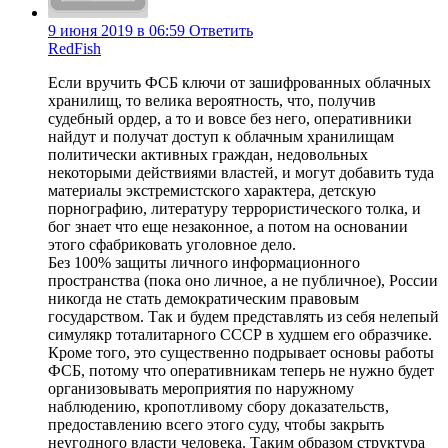
9 июня 2019 в 06:59
Ответить
RedFish
Если вручить ФСБ ключи от зашифрованных облачных
хранилищ, то велика вероятность, что, получив
судебный ордер, а то и вовсе без него, оперативники
найдут и получат доступ к облачным хранилищам
политически активных граждан, недовольных
некоторыми действиями властей, и могут добавить туда
материалы экстремистского характера, детскую
порнографию, литературу террористического толка, и
бог знает что еще незаконное, а потом на основании
этого сфабриковать уголовное дело.
Без 100% защиты личного информационного
пространства (пока оно личное, а не публичное), России
никогда не стать демократическим правовым
государством. Так и будем представлять из себя нелепый
симулякр тоталитарного СССР в худшем его образчике.
Кроме того, это существенно подрывает основы работы
ФСБ, потому что оперативникам теперь не нужно будет
организовывать мероприятия по наружному
наблюдению, кропотливому сбору доказательств,
предоставлению всего этого суду, чтобы закрыть
неугодного власти человека. Таким образом структура