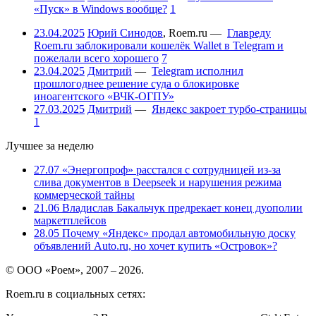
«Пуск» в Windows вообще?
1
23.04.2025
Юрий Синодов
,
Roem.ru
—
Главреду
Roem.ru заблокировали кошелёк Wallet в Telegram и
пожелали всего хорошего
7
23.04.2025
Дмитрий
—
Telegram исполнил
прошлогоднее решение суда о блокировке
иноагентского «ВЧК-ОГПУ»
27.03.2025
Дмитрий
—
Яндекс закроет турбо-страницы
1
Лучшее за неделю
27.07
«Энергопроф» расстался с сотрудницей из-за
слива документов в Deepseek и нарушения режима
коммерческой тайны
21.06
Владислав Бакальчук предрекает конец дуополии
маркетплейсов
28.05
Почему «Яндекс» продал автомобильную доску
объявлений Auto.ru, но хочет купить «Островок»?
© ООО «Роем», 2007 – 2026.
Roem.ru в социальных сетях: