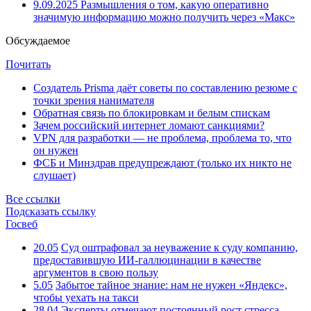
9.09.2025
Размышления о том, какую оперативно
значимую информацию можно получить через «Макс»
Обсуждаемое
Почитать
Создатель Prisma даёт советы по составлению резюме с
точки зрения нанимателя
Обратная связь по блокировкам и белым спискам
Зачем российский интернет ломают санкциями?
VPN для разработки — не проблема, проблема то, что
он нужен
ФСБ и Минздрав предупреждают (только их никто не
слушает)
Все ссылки
Подсказать ссылку
Госвеб
20.05
Суд оштрафовал за неуважение к суду компанию,
предоставившую ИИ-галлюцинации в качестве
аргументов в свою пользу
5.05
Забытое тайное знание: нам не нужен «Яндекс»,
чтобы уехать на такси
28.04
Эксперты отмечают постоянный рост стресса