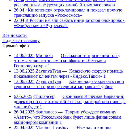
россиян из-за вездесущих кликбейтных заголовков
26.04
«Кинопоиск» отрекламировал и показал прямую
трансляцию запуска «Роскосмоса»
22.04
В России начали сажать инициаторов блокировок
«Флибусты» и «Рутрекера»
Все новости
Подсказать ссылку
Прямой эфир
14.06.2025
Мишико
—
О сложности признания того,
что мы мало что знаем о конфликте «Лесты» и
Генпрокуратуры
1
13.06.2025
ZayunyaTyan
—
Казахскую скорую помощь
показывают клиентам через «Яндекс.Такси»
1
13.06.2025
ZayunyaTyan
—
Как не надо закрывать свои
сервисы — на примере сервиса заправки «Турбо»
6.05.2025
фрилансер
—
Скончался Вячеслав Варванин:
директор по развитию той Lenta.ru, которой она никогда
уже не будет
1
26.04.2025
фрилансер
—
Таврин убеждает команду
«Авито», что Россельхозбанк будет лишь финансовым
акционером компании
1
25.04.2025
Vladimir Ilyashov
—
Нужна ли кнопка