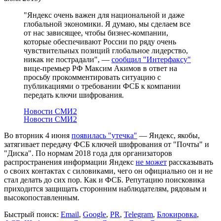
"Яндекс очень важен для национальной и даже
глобальной экономики. Я думаю, мы сделаем все
от нас зависящее, чтобы бизнес-компании,
которые обеспечивают России по ряду очень
чувствительных позиций глобальное лидерство,
никак не пострадали", —
сообщил "Интерфаксу"
вице-премьер РФ Максим Акимов в ответ на
просьбу прокомментировать ситуацию с
публикациями о требовании ФСБ к компании
передать ключи шифрования.
Новости СМИ2
Новости СМИ2
Во вторник 4 июня
появилась "утечка"
— Яндекс, якобы,
затягивает передачу ФСБ ключей шифрования от "Почты" и
"Диска". По нормам 2018 года для организаторов
распространения информации Яндекс
не может
рассказывать
о своих контактах с силовиками, чего он официально он и не
стал делать до сих пор. Как и ФСБ. Репутацию поисковика
приходится защищать сторонним наблюдателям, рядовым и
высокопоставленным.
Быстрый поиск:
Email
,
Google
,
PR
,
Telegram
,
Блокировка
,