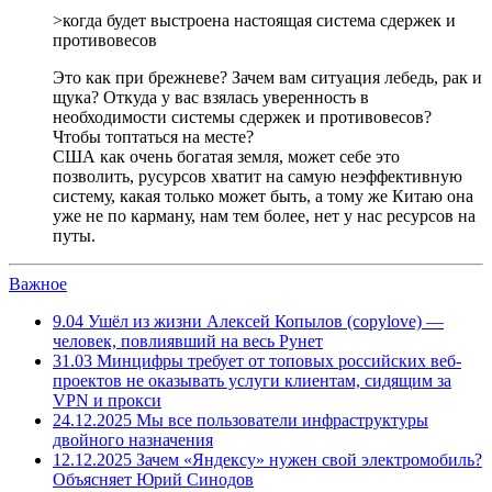
>когда будет выстроена настоящая система сдержек и
противовесов
Это как при брежневе? Зачем вам ситуация лебедь, рак и
щука? Откуда у вас взялась уверенность в
необходимости системы сдержек и противовесов?
Чтобы топтаться на месте?
США как очень богатая земля, может себе это
позволить, русурсов хватит на самую неэффективную
систему, какая только может быть, а тому же Китаю она
уже не по карману, нам тем более, нет у нас ресурсов на
путы.
Важное
9.04
Ушёл из жизни Алексей Копылов (copylove) —
человек, повлиявший на весь Рунет
31.03
Минцифры требует от топовых российских веб-
проектов не оказывать услуги клиентам, сидящим за
VPN и прокси
24.12.2025
Мы все пользователи инфраструктуры
двойного назначения
12.12.2025
Зачем «Яндексу» нужен свой электромобиль?
Объясняет Юрий Синодов