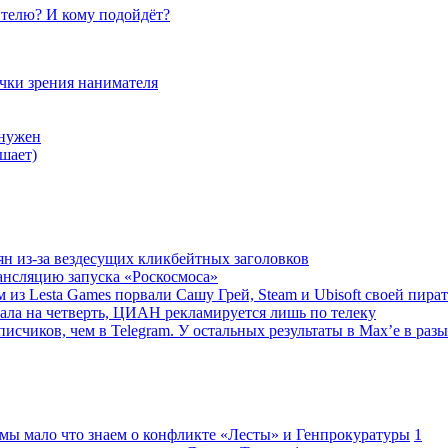
телю? И кому подойдёт?
очки зрения нанимателя
 нужен
шает)
ян из-за вездесущих кликбейтных заголовков
ансляцию запуска «Роскосмоса»
 из Lesta Games порвали Сашу Грей, Steam и Ubisoft своей пира
ала на четверть, ЦИАН рекламируется лишь по телеку
исчиков, чем в Telegram. У остальных результаты в Max’е в разы
 мы мало что знаем о конфликте «Лесты» и Генпрокуратуры
1