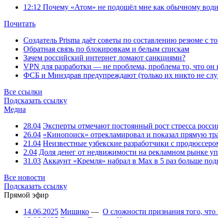
12:12
Почему «Атом» не подошёл мне как обычному води
Почитать
Создатель Prisma даёт советы по составлению резюме с т
Обратная связь по блокировкам и белым спискам
Зачем российский интернет ломают санкциями?
VPN для разработки — не проблема, проблема то, что он
ФСБ и Минздрав предупреждают (только их никто не слу
Все ссылки
Подсказать ссылку
Медиа
28.04
Эксперты отмечают постоянный рост стресса росси
26.04
«Кинопоиск» отрекламировал и показал прямую тр
21.04
Неизвестные узбекские разработчики с продюссером
2.04
Доля денег от недвижимости на рекламном рынке уп
31.03
Аккаунт «Кремля» набрал в Max в 5 раз больше подп
Все новости
Подсказать ссылку
Прямой эфир
14.06.2025
Мишико
—
О сложности признания того, что