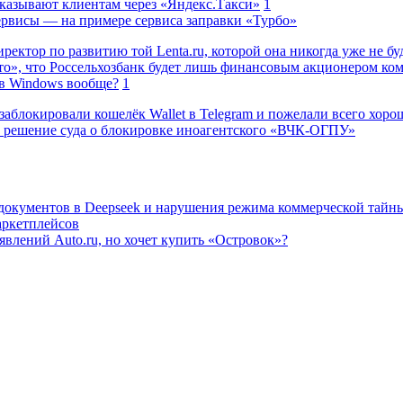
казывают клиентам через «Яндекс.Такси»
1
сервисы — на примере сервиса заправки «Турбо»
ректор по развитию той Lenta.ru, которой она никогда уже не бу
о», что Россельхозбанк будет лишь финансовым акционером ко
в Windows вообще?
1
заблокировали кошелёк Wallet в Telegram и пожелали всего хоро
 решение суда о блокировке иноагентского «ВЧК-ОГПУ»
 документов в Deepseek и нарушения режима коммерческой тайн
аркетплейсов
влений Auto.ru, но хочет купить «Островок»?