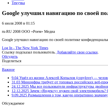
Текучка
Google улучшил навигацию по своей по
6 июля 2008 в 01:15
ru-RU
2008
ООО «Роем»
Медиа
Google улучшил навигацию по своей политике конфиденциальн
Log In - The New York Times
Ссылку подсказал пользователь.
Добавляйте свои ссылки
.
Обсудить
Поделиться
Важное
9.04
Ушёл из жизни Алексей Копылов (copylove) — челов
31.03
Минцифры требует от топовых российских веб-прое
24.12.2025
Мы все пользователи инфраструктуры двойног
12.12.2025
Зачем «Яндексу» нужен свой электромобиль?
9.09.2025
Размышления о том, какую оперативно значим
Обсуждаемое