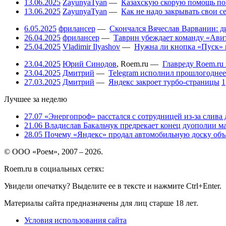
13.06.2025
ZayunyaTyan
—
Казахскую скорую помощь по
13.06.2025
ZayunyaTyan
—
Как не надо закрывать свои 
6.05.2025
фрилансер
—
Скончался Вячеслав Варванин: ди
26.04.2025
фрилансер
—
Таврин убеждает команду «Авит
25.04.2025
Vladimir Ilyashov
—
Нужна ли кнопка «Пуск» 
23.04.2025
Юрий Синодов
,
Roem.ru
—
Главреду Roem.ru 
23.04.2025
Дмитрий
—
Telegram исполнил прошлогоднее
27.03.2025
Дмитрий
—
Яндекс закроет турбо-страницы
1
Лучшее за неделю
27.07
«Энергопроф» расстался с сотрудницей из-за слива
21.06
Владислав Бакальчук предрекает конец дуополии м
28.05
Почему «Яндекс» продал автомобильную доску объя
© ООО «Роем», 2007 – 2026.
Roem.ru в социальных сетях:
Увидели опечатку? Выделите ее в тексте и нажмите Ctrl+Enter.
Материалы сайта предназначены для лиц старше 18 лет.
Условия использования сайта