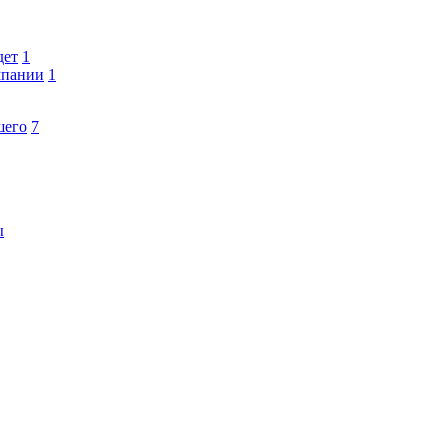
дет
1
мпании
1
шего
7
ы