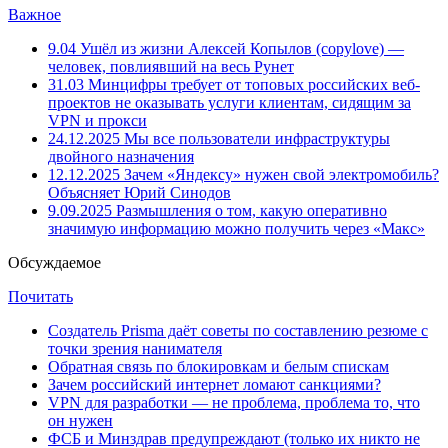
Важное
9.04
Ушёл из жизни Алексей Копылов (copylove) —
человек, повлиявший на весь Рунет
31.03
Минцифры требует от топовых российских веб-
проектов не оказывать услуги клиентам, сидящим за
VPN и прокси
24.12.2025
Мы все пользователи инфраструктуры
двойного назначения
12.12.2025
Зачем «Яндексу» нужен свой электромобиль?
Объясняет Юрий Синодов
9.09.2025
Размышления о том, какую оперативно
значимую информацию можно получить через «Макс»
Обсуждаемое
Почитать
Создатель Prisma даёт советы по составлению резюме с
точки зрения нанимателя
Обратная связь по блокировкам и белым спискам
Зачем российский интернет ломают санкциями?
VPN для разработки — не проблема, проблема то, что
он нужен
ФСБ и Минздрав предупреждают (только их никто не