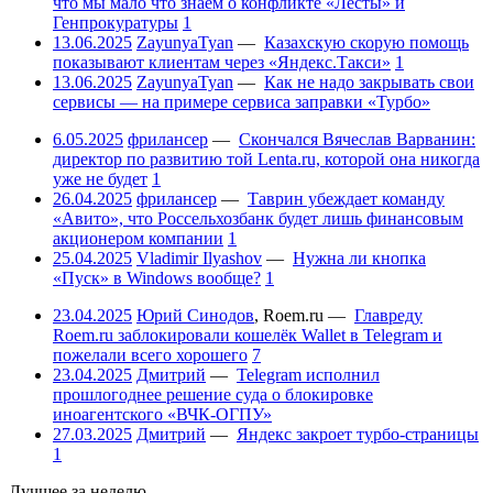
что мы мало что знаем о конфликте «Лесты» и
Генпрокуратуры
1
13.06.2025
ZayunyaTyan
—
Казахскую скорую помощь
показывают клиентам через «Яндекс.Такси»
1
13.06.2025
ZayunyaTyan
—
Как не надо закрывать свои
сервисы — на примере сервиса заправки «Турбо»
6.05.2025
фрилансер
—
Скончался Вячеслав Варванин:
директор по развитию той Lenta.ru, которой она никогда
уже не будет
1
26.04.2025
фрилансер
—
Таврин убеждает команду
«Авито», что Россельхозбанк будет лишь финансовым
акционером компании
1
25.04.2025
Vladimir Ilyashov
—
Нужна ли кнопка
«Пуск» в Windows вообще?
1
23.04.2025
Юрий Синодов
,
Roem.ru
—
Главреду
Roem.ru заблокировали кошелёк Wallet в Telegram и
пожелали всего хорошего
7
23.04.2025
Дмитрий
—
Telegram исполнил
прошлогоднее решение суда о блокировке
иноагентского «ВЧК-ОГПУ»
27.03.2025
Дмитрий
—
Яндекс закроет турбо-страницы
1
Лучшее за неделю