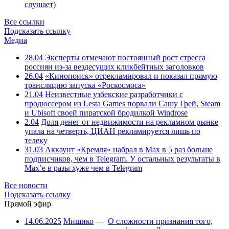
слушает)
Все ссылки
Подсказать ссылку
Медиа
28.04
Эксперты отмечают постоянный рост стресса
россиян из-за вездесущих кликбейтных заголовков
26.04
«Кинопоиск» отрекламировал и показал прямую
трансляцию запуска «Роскосмоса»
21.04
Неизвестные узбекские разработчики с
продюссером из Lesta Games порвали Сашу Грей, Steam
и Ubisoft своей пиратской бродилкой Windrose
2.04
Доля денег от недвижимости на рекламном рынке
упала на четверть, ЦИАН рекламируется лишь по
телеку
31.03
Аккаунт «Кремля» набрал в Max в 5 раз больше
подписчиков, чем в Telegram. У остальных результаты в
Max’е в разы хуже чем в Telegram
Все новости
Подсказать ссылку
Прямой эфир
14.06.2025
Мишико
—
О сложности признания того,