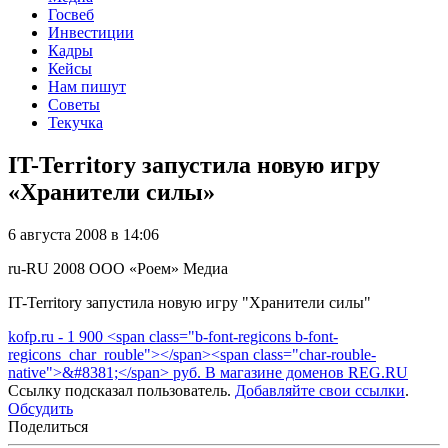
Госвеб
Инвестиции
Кадры
Кейсы
Нам пишут
Советы
Текучка
IT-Territory запустила новую игру
«Хранители силы»
6 августа 2008 в 14:06
ru-RU
2008
ООО «Роем»
Медиа
IT-Territory запустила новую игру "Хранители силы"
kofp.ru - 1 900 <span class="b-font-regicons b-font-
regicons_char_rouble"></span><span class="char-rouble-
native">&#8381;</span> руб. В магазине доменов REG.RU
Ссылку подсказал пользователь.
Добавляйте свои ссылки
.
Обсудить
Поделиться