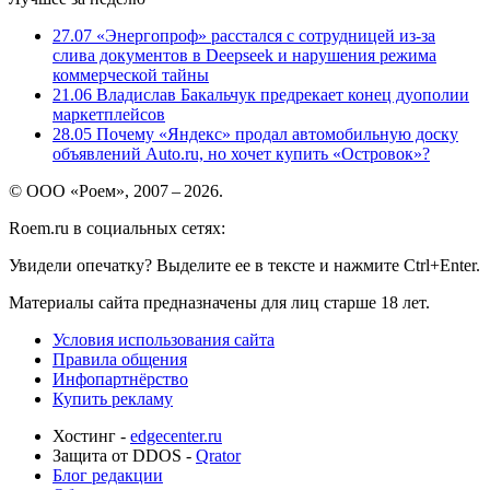
27.07
«Энергопроф» расстался с сотрудницей из-за
слива документов в Deepseek и нарушения режима
коммерческой тайны
21.06
Владислав Бакальчук предрекает конец дуополии
маркетплейсов
28.05
Почему «Яндекс» продал автомобильную доску
объявлений Auto.ru, но хочет купить «Островок»?
© ООО «Роем», 2007 – 2026.
Roem.ru в социальных сетях:
Увидели опечатку? Выделите ее в тексте и нажмите Ctrl+Enter.
Материалы сайта предназначены для лиц старше 18 лет.
Условия использования сайта
Правила общения
Инфопартнёрство
Купить рекламу
Хостинг -
edgecenter.ru
Защита от DDOS -
Qrator
Блог редакции