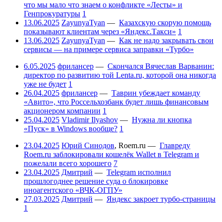
что мы мало что знаем о конфликте «Лесты» и
Генпрокуратуры
1
13.06.2025
ZayunyaTyan
—
Казахскую скорую помощь
показывают клиентам через «Яндекс.Такси»
1
13.06.2025
ZayunyaTyan
—
Как не надо закрывать свои
сервисы — на примере сервиса заправки «Турбо»
6.05.2025
фрилансер
—
Скончался Вячеслав Варванин:
директор по развитию той Lenta.ru, которой она никогда
уже не будет
1
26.04.2025
фрилансер
—
Таврин убеждает команду
«Авито», что Россельхозбанк будет лишь финансовым
акционером компании
1
25.04.2025
Vladimir Ilyashov
—
Нужна ли кнопка
«Пуск» в Windows вообще?
1
23.04.2025
Юрий Синодов
,
Roem.ru
—
Главреду
Roem.ru заблокировали кошелёк Wallet в Telegram и
пожелали всего хорошего
7
23.04.2025
Дмитрий
—
Telegram исполнил
прошлогоднее решение суда о блокировке
иноагентского «ВЧК-ОГПУ»
27.03.2025
Дмитрий
—
Яндекс закроет турбо-страницы
1