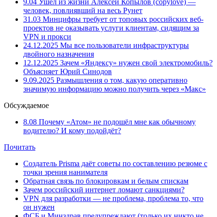
9.04
Ушёл из жизни Алексей Копылов (copylove) —
человек, повлиявший на весь Рунет
31.03
Минцифры требует от топовых российских веб-
проектов не оказывать услуги клиентам, сидящим за
VPN и прокси
24.12.2025
Мы все пользователи инфраструктуры
двойного назначения
12.12.2025
Зачем «Яндексу» нужен свой электромобиль?
Объясняет Юрий Синодов
9.09.2025
Размышления о том, какую оперативно
значимую информацию можно получить через «Макс»
Обсуждаемое
8.08
Почему «Атом» не подошёл мне как обычному
водителю? И кому подойдёт?
Почитать
Создатель Prisma даёт советы по составлению резюме с
точки зрения нанимателя
Обратная связь по блокировкам и белым спискам
Зачем российский интернет ломают санкциями?
VPN для разработки — не проблема, проблема то, что
он нужен
ФСБ и Минздрав предупреждают (только их никто не