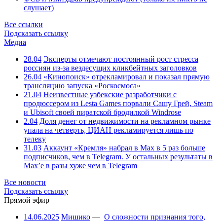
слушает)
Все ссылки
Подсказать ссылку
Медиа
28.04
Эксперты отмечают постоянный рост стресса
россиян из-за вездесущих кликбейтных заголовков
26.04
«Кинопоиск» отрекламировал и показал прямую
трансляцию запуска «Роскосмоса»
21.04
Неизвестные узбекские разработчики с
продюссером из Lesta Games порвали Сашу Грей, Steam
и Ubisoft своей пиратской бродилкой Windrose
2.04
Доля денег от недвижимости на рекламном рынке
упала на четверть, ЦИАН рекламируется лишь по
телеку
31.03
Аккаунт «Кремля» набрал в Max в 5 раз больше
подписчиков, чем в Telegram. У остальных результаты в
Max’е в разы хуже чем в Telegram
Все новости
Подсказать ссылку
Прямой эфир
14.06.2025
Мишико
—
О сложности признания того,