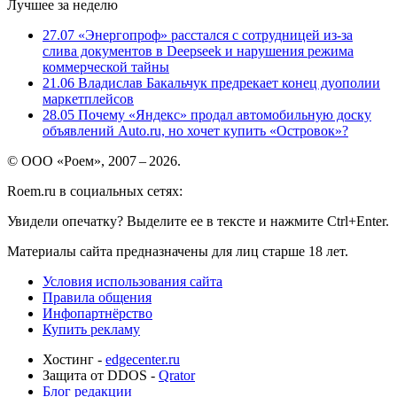
Лучшее за неделю
27.07
«Энергопроф» расстался с сотрудницей из-за
слива документов в Deepseek и нарушения режима
коммерческой тайны
21.06
Владислав Бакальчук предрекает конец дуополии
маркетплейсов
28.05
Почему «Яндекс» продал автомобильную доску
объявлений Auto.ru, но хочет купить «Островок»?
© ООО «Роем», 2007 – 2026.
Roem.ru в социальных сетях:
Увидели опечатку? Выделите ее в тексте и нажмите Ctrl+Enter.
Материалы сайта предназначены для лиц старше 18 лет.
Условия использования сайта
Правила общения
Инфопартнёрство
Купить рекламу
Хостинг -
edgecenter.ru
Защита от DDOS -
Qrator
Блог редакции