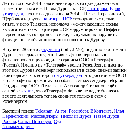
Летом того же 2014 года в нью-йоркском суде должен был
рассматриваться иск Павла Дурова к UCP,
в котором Дуров
утверждал
, что не позднее января 2014 г. Нефф, Перекопский,
Щербович и другие
партнеры UCP
сговорились с целью
отнять у него Telegram, используя «международные схемы
вымогательства». Партнеры UCP коррумпировали Неффа и
Перекопского, говорилось в иске, вынуждая их нарушить
фидуциарные обязанности по отношению к Дурову.
В пункте 28 этого
документа
(.pdf, 3 Мб), поданного от имени
Дурова, утверждается, что Павел Дуров персонально
финансировал и руководил созданием ООО «Телеграф»
(Россия). Именно из «Телеграф» уволен Розенберг, и именно
этот иск Дурова Розенберг использовал в своей свежей записи
5 октября 2017, в которой
он утверждает
, что российское ООО
«Телеграф» по-прежнему разрабатывает мессенджер Telegram.
Гендиректор ООО «Телеграф» Александр Степанов ещё в
сентябре
заявил
, что «Телеграф» больше не ведёт бизнеса и
вся его деятельность теперь сводится только к суду с
Розенбергом.
Быстрый поиск:
Telegram
,
Антон Розенберг
,
ВКонтакте
,
Илья
Перекопский
,
Мессенджеры
,
Николай Дуров
,
Павел Дуров
,
Россия
,
Санкт-Петербург
,
Суд
.
5
комментариев