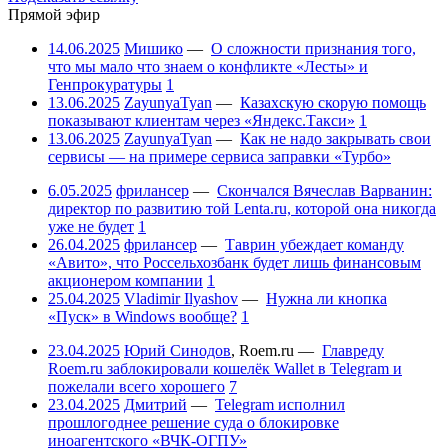
Прямой эфир
14.06.2025
Мишико
—
О сложности признания того,
что мы мало что знаем о конфликте «Лесты» и
Генпрокуратуры
1
13.06.2025
ZayunyaTyan
—
Казахскую скорую помощь
показывают клиентам через «Яндекс.Такси»
1
13.06.2025
ZayunyaTyan
—
Как не надо закрывать свои
сервисы — на примере сервиса заправки «Турбо»
6.05.2025
фрилансер
—
Скончался Вячеслав Варванин:
директор по развитию той Lenta.ru, которой она никогда
уже не будет
1
26.04.2025
фрилансер
—
Таврин убеждает команду
«Авито», что Россельхозбанк будет лишь финансовым
акционером компании
1
25.04.2025
Vladimir Ilyashov
—
Нужна ли кнопка
«Пуск» в Windows вообще?
1
23.04.2025
Юрий Синодов
,
Roem.ru
—
Главреду
Roem.ru заблокировали кошелёк Wallet в Telegram и
пожелали всего хорошего
7
23.04.2025
Дмитрий
—
Telegram исполнил
прошлогоднее решение суда о блокировке
иноагентского «ВЧК-ОГПУ»