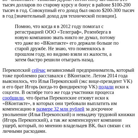
тысяч долларов по старому курсу и бонус в районе $100-200
тысяч в год. Совокупный его доход был около $200-300 тысяч
в год [значительный доход для технической позиции].
Помню, что когда я в 2012 году помогал с
регистрацией ООО «Телеграф», Розенберга в
новую компанию звать никто не думал, потому
что даже во «ВКонтакте» его держали больше по
старой дружбе. Не знаю, что поменялось в
прошлом году, но видимо взяли из жалости, а
затем быстро решили отыграть назад.
Перекопский
сейчас
независимый предприниматель, который
тоже проблемно расставался с ВКонтакте. Летом 2014 года
выяснилось, что Илья Перекопский (экс вице-президент VK)
и его брат Игорь (когда-то финдиректор VK)
подали
иски к
соцсети. В октябре того же года участники процесса
сообщили
, что братья Перекопские отзовут иски к
«ВКонтакте», в которых они требовали выплатить им
компенсацию в
размере 32 млн рублей
за досрочное
увольнение (Илья Перекопский) и невыдачу трудовой книжки
(Игорь Перекопский), а так же компенсируют компании
ущерб, который, по мнению владельцев ВК, был связан с их
личными расходами.