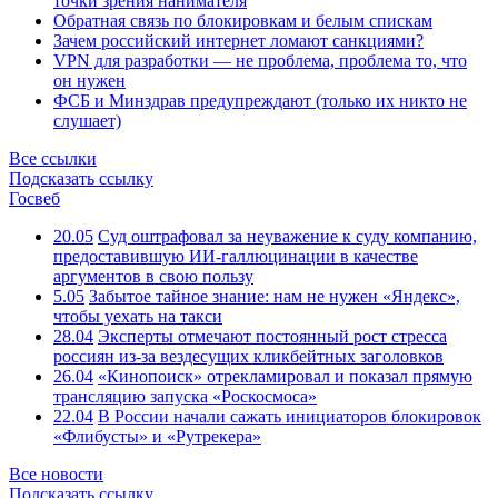
точки зрения нанимателя
Обратная связь по блокировкам и белым спискам
Зачем российский интернет ломают санкциями?
VPN для разработки — не проблема, проблема то, что
он нужен
ФСБ и Минздрав предупреждают (только их никто не
слушает)
Все ссылки
Подсказать ссылку
Госвеб
20.05
Суд оштрафовал за неуважение к суду компанию,
предоставившую ИИ-галлюцинации в качестве
аргументов в свою пользу
5.05
Забытое тайное знание: нам не нужен «Яндекс»,
чтобы уехать на такси
28.04
Эксперты отмечают постоянный рост стресса
россиян из-за вездесущих кликбейтных заголовков
26.04
«Кинопоиск» отрекламировал и показал прямую
трансляцию запуска «Роскосмоса»
22.04
В России начали сажать инициаторов блокировок
«Флибусты» и «Рутрекера»
Все новости
Подсказать ссылку