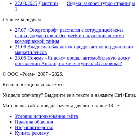
27.03.2025
Дмитрий
—
Яндекс закроет турбо-страницы
1
Лучшее за неделю
27.07
«Энергопроф» расстался с сотрудницей из-за
слива документов в Deepseek и нарушения режима
коммерческой тайны
21.06
Владислав Бакальчук предрекает конец дуополии
маркетплейсов
28.05
Почему «Яндекс» продал автомобильную доску
объявлений Auto.ru, но хочет купить «Островок»?
© ООО «Роем», 2007 – 2026.
Roem.ru в социальных сетях:
Увидели опечатку? Выделите ее в тексте и нажмите Ctrl+Enter.
Материалы сайта предназначены для лиц старше 18 лет.
Условия использования сайта
Правила общения
Инфопартнёрство
Купить рекламу