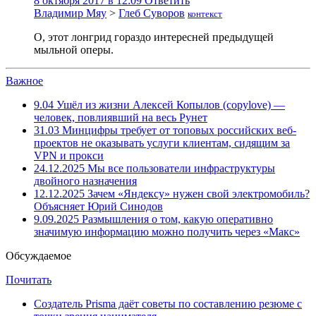
8 октября 2017 в 12:09
Ответить
Владимир Мяу
>
Глеб Суворов
контекст
О, этот лонгрид гораздо интересней предыдущей
мыльной оперы.
Важное
9.04
Ушёл из жизни Алексей Копылов (copylove) —
человек, повлиявший на весь Рунет
31.03
Минцифры требует от топовых российских веб-
проектов не оказывать услуги клиентам, сидящим за
VPN и прокси
24.12.2025
Мы все пользователи инфраструктуры
двойного назначения
12.12.2025
Зачем «Яндексу» нужен свой электромобиль?
Объясняет Юрий Синодов
9.09.2025
Размышления о том, какую оперативно
значимую информацию можно получить через «Макс»
Обсуждаемое
Почитать
Создатель Prisma даёт советы по составлению резюме с