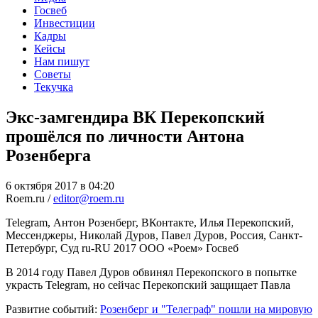
Госвеб
Инвестиции
Кадры
Кейсы
Нам пишут
Советы
Текучка
Экс-замгендира ВК Перекопский
прошёлся по личности Антона
Розенберга
6 октября 2017 в 04:20
Roem.ru /
editor@roem.ru
Telegram, Антон Розенберг, ВКонтакте, Илья Перекопский,
Мессенджеры, Николай Дуров, Павел Дуров, Россия, Санкт-
Петербург, Суд
ru-RU
2017
ООО «Роем»
Госвеб
В 2014 году Павел Дуров обвинял Перекопского в попытке
украсть Telegram, но сейчас Перекопский защищает Павла
Развитие событий:
Розенберг и "Телеграф" пошли на мировую