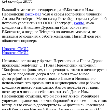
(24 октября 2017)
Бывший заместитель гендиректора «ВКонтакте» Илья
Перекопский
рассказал
vc.ru о своём восприятии личности
Антона Розенберга. Месяц назад Розенберг сделал публичной
историю увольнения из ООО "Телеграф",
якобы
, из-за
конфликта с Николаем Дуровыми (брат основателя
ВКонтакте, а позднее Telegram) по личным мотивам, не
имевшим отношения к работе компании. Павел Дуров эти
обвинения опроверг.
Новости СМИ2
Новости СМИ2
Несколько лет назад у братьев Перекопских и Павла Дурова
произошёл конфликт […] Илья Перекопский напомнил:
"Конфликт конфликтом, но переводить что-то в личное русло
— это за пределами добра и зла. У меня тоже много
фотографий, я много всего знаю о Павле и Николае, но
использовать это против них в акционерном или рабочем
конфликте просто немыслимо. Антон перешёл эту грань,
поэтому и я позволю себе высказаться". Далее Илья
Перекопский объяснил, что он считает Антон Розенберга
упрямым параноиком: «вечно борющийся со всем и вся, с ним
всегда было сложно договориться». «Протащил» Розенберга
во «ВКонтакте» Николай Дуров. Антон получал около $15