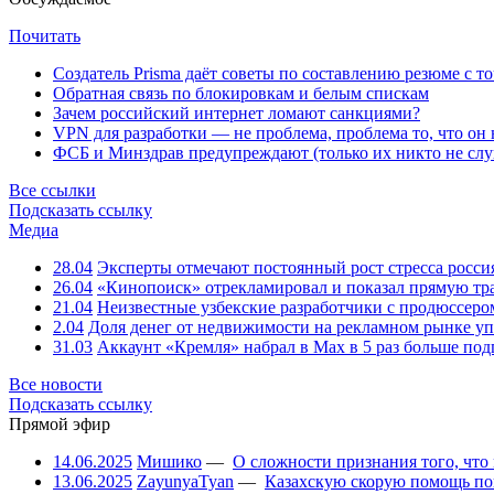
Почитать
Создатель Prisma даёт советы по составлению резюме с т
Обратная связь по блокировкам и белым спискам
Зачем российский интернет ломают санкциями?
VPN для разработки — не проблема, проблема то, что он
ФСБ и Минздрав предупреждают (только их никто не слу
Все ссылки
Подсказать ссылку
Медиа
28.04
Эксперты отмечают постоянный рост стресса росси
26.04
«Кинопоиск» отрекламировал и показал прямую тр
21.04
Неизвестные узбекские разработчики с продюссером
2.04
Доля денег от недвижимости на рекламном рынке уп
31.03
Аккаунт «Кремля» набрал в Max в 5 раз больше подп
Все новости
Подсказать ссылку
Прямой эфир
14.06.2025
Мишико
—
О сложности признания того, что
13.06.2025
ZayunyaTyan
—
Казахскую скорую помощь по