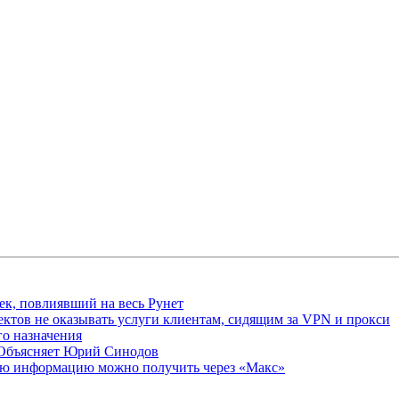
ек, повлиявший на весь Рунет
ктов не оказывать услуги клиентам, сидящим за VPN и прокси
о назначения
 Объясняет Юрий Синодов
ую информацию можно получить через «Макс»