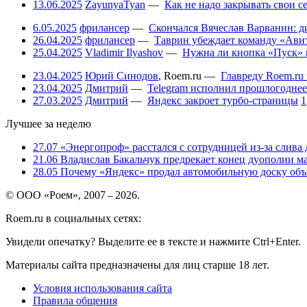
13.06.2025
ZayunyaTyan
—
Как не надо закрывать свои 
6.05.2025
фрилансер
—
Скончался Вячеслав Варванин: ди
26.04.2025
фрилансер
—
Таврин убеждает команду «Авит
25.04.2025
Vladimir Ilyashov
—
Нужна ли кнопка «Пуск» 
23.04.2025
Юрий Синодов
,
Roem.ru
—
Главреду Roem.ru 
23.04.2025
Дмитрий
—
Telegram исполнил прошлогоднее
27.03.2025
Дмитрий
—
Яндекс закроет турбо-страницы
1
Лучшее за неделю
27.07
«Энергопроф» расстался с сотрудницей из-за слива
21.06
Владислав Бакальчук предрекает конец дуополии м
28.05
Почему «Яндекс» продал автомобильную доску объя
© ООО «Роем», 2007 – 2026.
Roem.ru в социальных сетях:
Увидели опечатку? Выделите ее в тексте и нажмите Ctrl+Enter.
Материалы сайта предназначены для лиц старше 18 лет.
Условия использования сайта
Правила общения