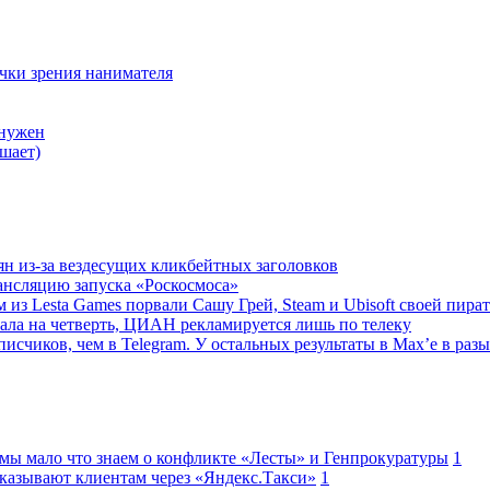
очки зрения нанимателя
 нужен
шает)
ян из-за вездесущих кликбейтных заголовков
ансляцию запуска «Роскосмоса»
 из Lesta Games порвали Сашу Грей, Steam и Ubisoft своей пира
ала на четверть, ЦИАН рекламируется лишь по телеку
исчиков, чем в Telegram. У остальных результаты в Max’е в разы
 мы мало что знаем о конфликте «Лесты» и Генпрокуратуры
1
казывают клиентам через «Яндекс.Такси»
1