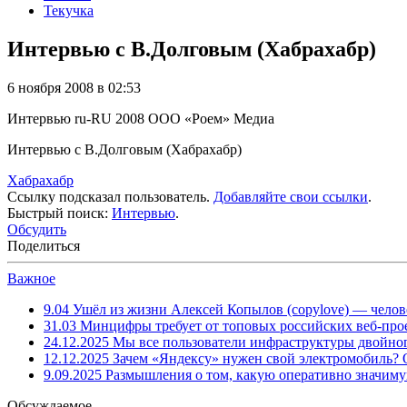
Текучка
Интервью с В.Долговым (Хабрахабр)
6 ноября 2008 в 02:53
Интервью
ru-RU
2008
ООО «Роем»
Медиа
Интервью с В.Долговым (Хабрахабр)
Хабрахабр
Ссылку подсказал пользователь.
Добавляйте свои ссылки
.
Быстрый поиск:
Интервью
.
Обсудить
Поделиться
Важное
9.04
Ушёл из жизни Алексей Копылов (copylove) — челов
31.03
Минцифры требует от топовых российских веб-прое
24.12.2025
Мы все пользователи инфраструктуры двойног
12.12.2025
Зачем «Яндексу» нужен свой электромобиль?
9.09.2025
Размышления о том, какую оперативно значим
Обсуждаемое