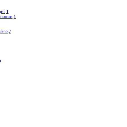
дет
1
мпании
1
шего
7
ы