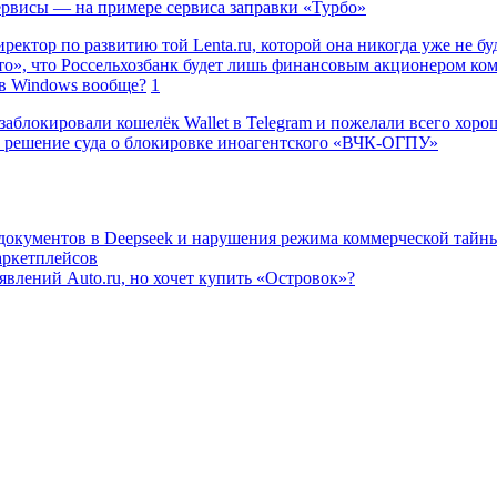
сервисы — на примере сервиса заправки «Турбо»
ректор по развитию той Lenta.ru, которой она никогда уже не бу
о», что Россельхозбанк будет лишь финансовым акционером ко
в Windows вообще?
1
заблокировали кошелёк Wallet в Telegram и пожелали всего хоро
 решение суда о блокировке иноагентского «ВЧК-ОГПУ»
 документов в Deepseek и нарушения режима коммерческой тайн
аркетплейсов
влений Auto.ru, но хочет купить «Островок»?