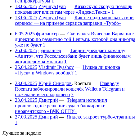
Генпрокуратуры
1
13.06.2025
ZayunyaTyan
—
Казахскую скорую помощь
показывают клиентам через «Яндекс.Такси»
1
13.06.2025
ZayunyaTyan
—
Как не надо закрывать свои
сервисы — на примере сервиса заправки «Турбо»
6.05.2025
фрилансер
—
Скончался Вячеслав Варванин:
директор по развитию той Lenta.ru, которой она никогда
уже не будет
1
26.04.2025
фрилансер
—
Таврин убеждает команду
«Авито», что Россельхозбанк будет лишь финансовым
акционером компании
1
25.04.2025
Vladimir Ilyashov
—
Нужна ли кнопка
«Пуск» в Windows вообще?
1
23.04.2025
Юрий Синодов
,
Roem.ru
—
Главреду
Roem.ru заблокировали кошелёк Wallet в Telegram и
пожелали всего хорошего
7
23.04.2025
Дмитрий
—
Telegram исполнил
прошлогоднее решение суда о блокировке
иноагентского «ВЧК-ОГПУ»
27.03.2025
Дмитрий
—
Яндекс закроет турбо-страницы
1
Лучшее за неделю