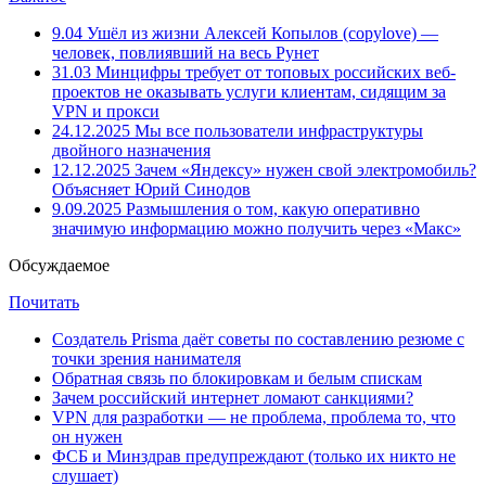
9.04
Ушёл из жизни Алексей Копылов (copylove) —
человек, повлиявший на весь Рунет
31.03
Минцифры требует от топовых российских веб-
проектов не оказывать услуги клиентам, сидящим за
VPN и прокси
24.12.2025
Мы все пользователи инфраструктуры
двойного назначения
12.12.2025
Зачем «Яндексу» нужен свой электромобиль?
Объясняет Юрий Синодов
9.09.2025
Размышления о том, какую оперативно
значимую информацию можно получить через «Макс»
Обсуждаемое
Почитать
Создатель Prisma даёт советы по составлению резюме с
точки зрения нанимателя
Обратная связь по блокировкам и белым спискам
Зачем российский интернет ломают санкциями?
VPN для разработки — не проблема, проблема то, что
он нужен
ФСБ и Минздрав предупреждают (только их никто не
слушает)