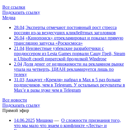
Все ссылки
Подсказать ссылку
Медиа
28.04
Эксперты отмечают постоянный рост стресса
россиян из-за вездесущих кликбейтных заголовков
26.04
«Кинопоиск» отрекламировал и показал прямую
трансляцию запуска «Роскосмоса»
21.04
Неизвестные узбекские разработчики с
продюссером из Lesta Games порвали Сашу Грей, Steam
и Ubisoft своей пиратской бродилкой Windrose
2.04
Доля денег от недвижимости на рекламном рынке
упала на четверть, ЦИАН рекламируется лишь по
телеку
31.03
Аккаунт «Кремля» набрал в Max в 5 раз больше
подписчиков, чем в Telegram. У остальных результаты в
Max’е в разы хуже чем в Telegram
Все новости
Подсказать ссылку
Прямой эфир
14.06.2025
Мишико
—
О сложности признания того,
что мы мало что знаем о конфликте «Лесты» и