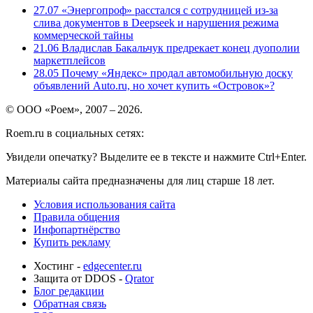
27.07
«Энергопроф» расстался с сотрудницей из-за
слива документов в Deepseek и нарушения режима
коммерческой тайны
21.06
Владислав Бакальчук предрекает конец дуополии
маркетплейсов
28.05
Почему «Яндекс» продал автомобильную доску
объявлений Auto.ru, но хочет купить «Островок»?
© ООО «Роем», 2007 – 2026.
Roem.ru в социальных сетях:
Увидели опечатку? Выделите ее в тексте и нажмите Ctrl+Enter.
Материалы сайта предназначены для лиц старше 18 лет.
Условия использования сайта
Правила общения
Инфопартнёрство
Купить рекламу
Хостинг -
edgecenter.ru
Защита от DDOS -
Qrator
Блог редакции
Обратная связь