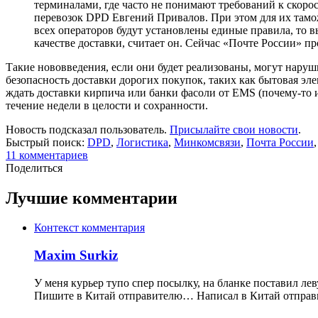
терминалами, где часто не понимают требований к скор
перевозок DPD Евгений Привалов. При этом для их тамож
всех операторов будут установлены единые правила, то в
качестве доставки, считает он. Сейчас «Почте России» 
Такие нововведения, если они будет реализованы, могут нар
безопасность доставки дорогих покупок, таких как бытовая эл
ждать доставки кирпича или банки фасоли от EMS (почему-то и
течение недели в целости и сохранности.
Новость подсказал пользователь.
Присылайте свои новости
.
Быстрый поиск:
DPD
,
Логистика
,
Минкомсвязи
,
Почта России
11 комментариев
Поделиться
Лучшие комментарии
Контекст комментария
Maxim Surkiz
У меня курьер тупо спер посылку, на бланке поставил лев
Пишите в Китай отправителю… Написал в Китай отправите