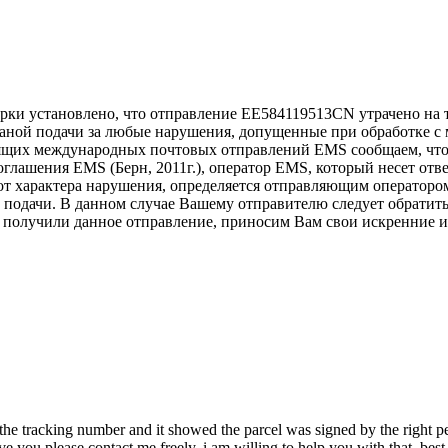
рки установлено, что отправление EE584119513CN утрачено на 
траной подачи за любые нарушения, допущенные при обработке с
ящих международных почтовых отправлений EMS сообщаем, что
соглашения EMS (Берн, 2011г.), оператор EMS, который несет от
от характера нарушения, определяется отправляющим оператором
ы подачи. В данном случае Вашему отправителю следует обратит
 получили данное отправление, приносим Вам свои искренние из
 the tracking number and it showed the parcel was signed by the right pe
ve you,please contact me freely. i am willing to help you with that. best