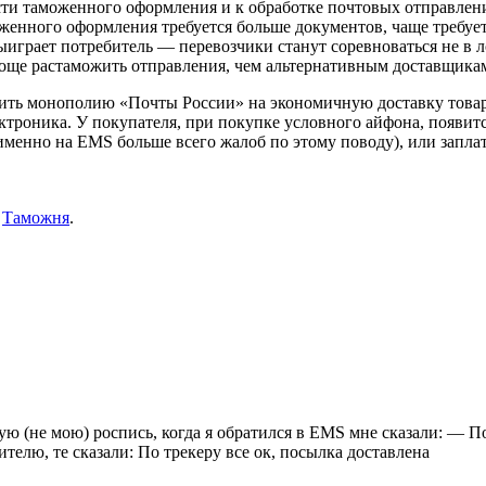
ости таможенного оформления и к обработке почтовых отправле
енного оформления требуется больше документов, чаще требуетс
ыиграет потребитель — перевозчики станут соревноваться не в 
проще растаможить отправления, чем альтернативным доставщика
ушить монополию «Почты России» на экономичную доставку това
ектроника. У покупателя, при покупке условного айфона, появитс
менно на EMS больше всего жалоб по этому поводу), или заплати
,
Таможня
.
ую (не мою) роспись, когда я обратился в EMS мне сказали: — По
лю, те сказали: По трекеру все ок, посылка доставлена