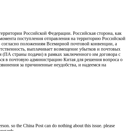
территории Российской Федерации. Российская сторона, как
 момента поступления отправления на территорию Российской
 согласно положениям Всемирной почтовой конвенции, а
ветственность, выплачивает возмещение убытков и почтовых
 (ПА страны подачи) в рамках заключенного им договора с
ься в почтовую администрацию Китая для решения вопроса о
винения за причиненные неудобства, и надеемся на
rson. so the China Post can do nothing about this issue. please
 regards