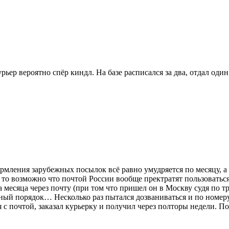
урьер вероятно спёр киндл. На базе расписался за два, отдал оди
мления зарубежных посылок всё равно умудряется по месяцу, а 
то возможно что почтой России вообще пректратят пользоваться 
а месяца через почту (при том что пришел он в Москву судя по т
нный порядок… Несколько раз пытался дозваниваться и по номер
 с почтой, заказал курьерку и получил через полторы недели. П