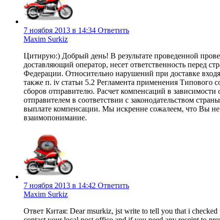
7 ноября 2013 в 14:34
Ответить
Maxim Surkiz
Цитирую:) Добрый день! В результате проведенной прове
доставляющий оператор, несет ответственность перед с
Федерации. Относительно нарушений при доставке вход
также п. iv статьи 5.2 Регламента применения Типового 
сборов отправителю. Расчет компенсаций в зависимости 
отправителем в соответствии с законодательством стран
выплате компенсации. Мы искренне сожалеем, что Вы не
взаимопонимание.
7 ноября 2013 в 14:42
Ответить
Maxim Surkiz
Ответ Китая: Dear msurkiz, jst write to tell you that i checked
contact your local post office and if you need any receipt to pro