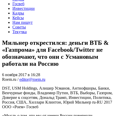
Госвеб
Инвестиции
Кадры
Кейсы
Нам пишут
Советы
Текучка
Мильнер открестился: деньги ВТБ &
«Газпрома» для Facebook/Twitter не
обозначают, что они с Усмановым
работали на Россию
6 ноября 2017 в 16:28
Roem.ru /
editor@roem.ru
DST, USM Holdings, Алишер Усманов, Антиофшоры, Банки,
Венчурные фонды, Владимир Путин, ВТБ, Выборы, Газпром,
Доверие к соцсетям, Дональд Трамп, Инвестиции, Политика,
Россия, США, Хиллари Клинтон, Юрий Мильнер
ru-RU
2017
ООО «Роем»
Госвеб
«Мысль о том, что мы от имени России повернули