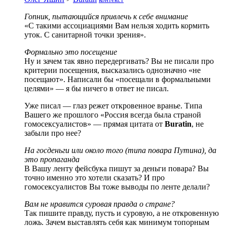
Гопник, пытающийся привлечь к себе внимание
«С такими ассоциациями Вам нельзя ходить кормить
уток. С санитарной точки зрения».
Формально это посещение
Ну и зачем так явно передергивать? Вы не писали про
критерии посещения, высказались однозначно «не
посещают». Написали бы «посещали в формальными
целями» — я бы ничего в ответ не писал.
Уже писал — глаз режет откровенное вранье. Типа
Вашего же прошлого «Россия всегда была страной
гомосексуалистов» — прямая цитата от
Buratin
, не
забыли про нее?
На госденьги или около того (типа повара Путина), да
это пропаганда
В Вашу ленту фейсбука пишут за деньги повара? Вы
точно именно это хотели сказать? И про
гомосексуалистов Вы тоже выводы по ленте делали?
Вам не нравится суровая правда о стране?
Так пишите правду, пусть и суровую, а не откровенную
ложь. Зачем выставлять себя как минимум топорным