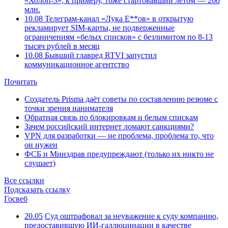
«Холоп-3», к примеру, тоже стартовавший летом — 260
млн.
10.08
Телеграм-канал «Лука Е**ов» в открытую
рекламирует SIM-карты, не подверженные
ограничениям «белых списков» с безлимитом по 8-13
тысяч рублей в месяц
10.08
Бывший главред RTVI запустил
коммуникационное агентство
Почитать
Создатель Prisma даёт советы по составлению резюме с
точки зрения нанимателя
Обратная связь по блокировкам и белым спискам
Зачем российский интернет ломают санкциями?
VPN для разработки — не проблема, проблема то, что
он нужен
ФСБ и Минздрав предупреждают (только их никто не
слушает)
Все ссылки
Подсказать ссылку
Госвеб
20.05
Суд оштрафовал за неуважение к суду компанию,
предоставившую ИИ-галлюцинации в качестве