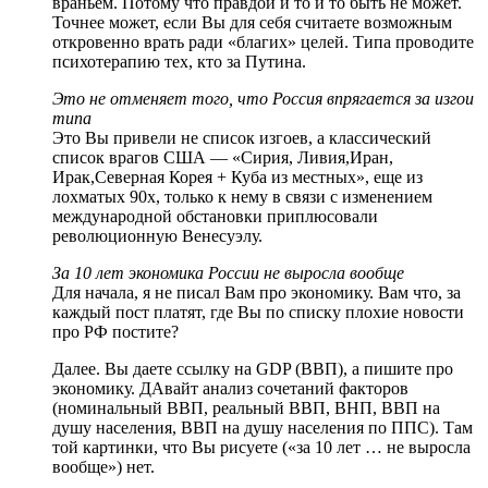
враньем. Потому что правдой и то и то быть не может.
Точнее может, если Вы для себя считаете возможным
откровенно врать ради «благих» целей. Типа проводите
психотерапию тех, кто за Путина.
Это не отменяет того, что Россия впрягается за изгои
типа
Это Вы привели не список изгоев, а классический
список врагов США — «Сирия, Ливия,Иран,
Ирак,Северная Корея + Куба из местных», еще из
лохматых 90х, только к нему в связи с изменением
международной обстановки приплюсовали
революционную Венесуэлу.
За 10 лет экономика России не выросла вообще
Для начала, я не писал Вам про экономику. Вам что, за
каждый пост платят, где Вы по списку плохие новости
про РФ постите?
Далее. Вы даете ссылку на GDP (ВВП), а пишите про
экономику. ДАвайт анализ сочетаний факторов
(номинальный ВВП, реальный ВВП, ВНП, ВВП на
душу населения, ВВП на душу населения по ППС). Там
той картинки, что Вы рисуете («за 10 лет … не выросла
вообще») нет.