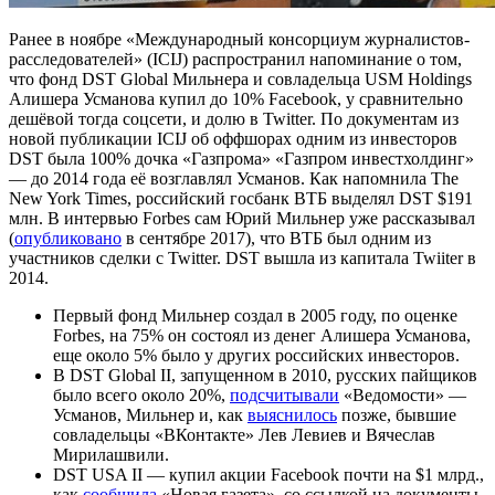
Ранее в ноябре «Международный консорциум журналистов-
расследователей» (ICIJ) распространил напоминание о том,
что фонд DST Global Мильнера и совладельца USM Holdings
Алишера Усманова купил до 10% Facebook, у сравнительно
дешёвой тогда соцсети, и долю в Twitter. По документам из
новой публикации ICIJ об оффшорах одним из инвесторов
DST была 100% дочка «Газпрома» «Газпром инвестхолдинг»
— до 2014 года её возглавлял Усманов. Как напомнила The
New York Times, российский госбанк ВТБ выделял DST $191
млн. В интервью Forbes сам Юрий Мильнер уже рассказывал
(
опубликовано
в сентябре 2017), что ВТБ был одним из
участников сделки с Twitter. DST вышла из капитала Twiiter в
2014.
Первый фонд Мильнер создал в 2005 году, по оценке
Forbes, на 75% он состоял из денег Алишера Усманова,
еще около 5% было у других российских инвесторов.
В DST Global II, запущенном в 2010, русских пайщиков
было всего около 20%,
подсчитывали
«Ведомости» —
Усманов, Мильнер и, как
выяснилось
позже, бывшие
совладельцы «ВКонтакте» Лев Левиев и Вячеслав
Мирилашвили.
DST USA II — купил акции Facebook почти на $1 млрд.,
как
сообщила
«Новая газета», со ссылкой на документы