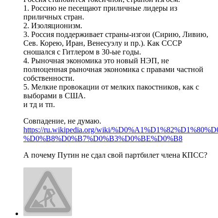
1. Россию не песещают приличные лидеры из
приличных стран.
2. Изоляционизм.
3. Россия поддерживает страны-изгои (Сирию, Ливию,
Сев. Корею, Иран, Венесуэлу и пр.). Как СССР
сношался с Гитлером в 30-ые годы.
4. Рыночная экономика это новый НЭП, не
полноценная рыночная экономика с правами частной
собственности.
5. Мелкие провокации от мелких пакостников, как с
выборами в США.
и тд и тп.
Совпадение, не думаю.
https://ru.wikipedia.org/wiki/%D0%A1%D1%82%D1%
%D0%B8%D0%B7%D0%B3%D0%BE%D0%B8
А почему Путин не сдал свой партбилет члена КПСС?