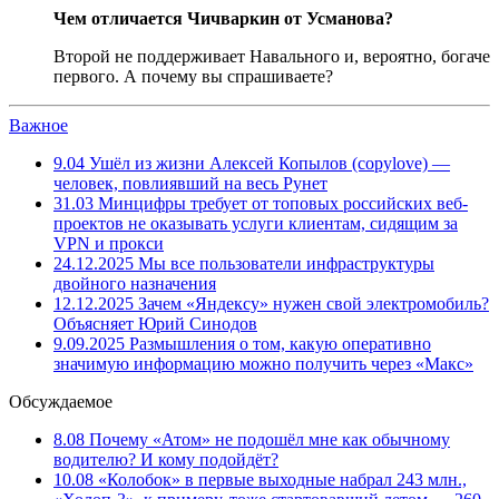
Чем отличается Чичваркин от Усманова?
Второй не поддерживает Навального и, вероятно, богаче
первого. А почему вы спрашиваете?
Важное
9.04
Ушёл из жизни Алексей Копылов (copylove) —
человек, повлиявший на весь Рунет
31.03
Минцифры требует от топовых российских веб-
проектов не оказывать услуги клиентам, сидящим за
VPN и прокси
24.12.2025
Мы все пользователи инфраструктуры
двойного назначения
12.12.2025
Зачем «Яндексу» нужен свой электромобиль?
Объясняет Юрий Синодов
9.09.2025
Размышления о том, какую оперативно
значимую информацию можно получить через «Макс»
Обсуждаемое
8.08
Почему «Атом» не подошёл мне как обычному
водителю? И кому подойдёт?
10.08
«Колобок» в первые выходные набрал 243 млн.,