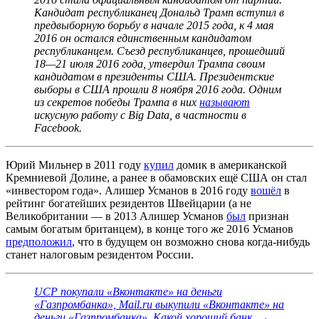
Кандидат республиканец Дональд Трамп вступил в
предвыборную борьбу в начале 2015 года, к 4 мая
2016 он остался единственным кандидатом
республиканцем. Съезд республиканцев, прошедший
18—21 июля 2016 года, утвердил Трампа своим
кандидатом в президенты США. Президентские
выборы в США прошли 8 ноября 2016 года. Одним
из секретов победы Трампа в них
называют
искусную работу с Big Data, в частности в
Facebook.
Юрий Мильнер в 2011 году
купил
домик в американской
Кремниевой Долине, а ранее в обамовских ещё США он стал
«инвестором года». Алишер Усманов в 2016 году
вошёл
в
рейтинг богатейших резидентов Швейцарии (а не
Великобритании — в 2013 Алишер Усманов
был
признан
самым богатым британцем), в конце того же 2016 Усманов
предположил
, что в будущем он возможно снова когда-нибудь
станет налоговым резидентом России.
UCP покупали «Вконтакте» на деньги
«Газпромбанка», Mail.ru выкупили «Вконтакте» на
деньги «Газпромбанка». Какой хороший банк. →