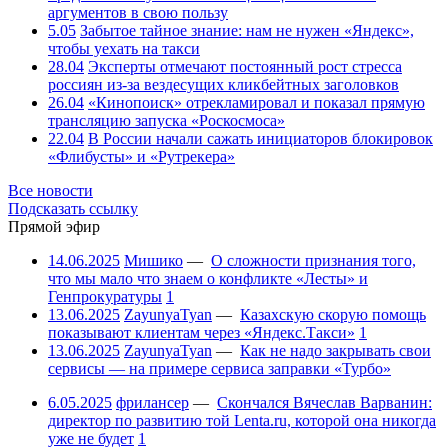
аргументов в свою пользу
5.05
Забытое тайное знание: нам не нужен «Яндекс»,
чтобы уехать на такси
28.04
Эксперты отмечают постоянный рост стресса
россиян из-за вездесущих кликбейтных заголовков
26.04
«Кинопоиск» отрекламировал и показал прямую
трансляцию запуска «Роскосмоса»
22.04
В России начали сажать инициаторов блокировок
«Флибусты» и «Рутрекера»
Все новости
Подсказать ссылку
Прямой эфир
14.06.2025
Мишико
—
О сложности признания того,
что мы мало что знаем о конфликте «Лесты» и
Генпрокуратуры
1
13.06.2025
ZayunyaTyan
—
Казахскую скорую помощь
показывают клиентам через «Яндекс.Такси»
1
13.06.2025
ZayunyaTyan
—
Как не надо закрывать свои
сервисы — на примере сервиса заправки «Турбо»
6.05.2025
фрилансер
—
Скончался Вячеслав Варванин:
директор по развитию той Lenta.ru, которой она никогда
уже не будет
1