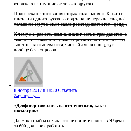
отвлекают внимание от чего-то другого.
Подозревать этого «инвестора» тоже наивно. Как-то в
инете ни одного русского стартапа не перечислено, всё
только по зарубежным бабло раскладывает этот «фонд».
К тому же, раз есть домик, значит, есть и гражданство, а
там где и гражданство, там и присяга и вот это вот всё,
так что зря сомневаются, чистый американец, тут
вообще без вопросов.
8 ноября 2017 в 18:20
Ответить
ZayunyaTyan
«Деофшоризовались на отличненько, как я
посмотрю.»
Да, мохнатый мальчик, это не
в инете сидеть
в Я*дексе
за 600 долларов работать.