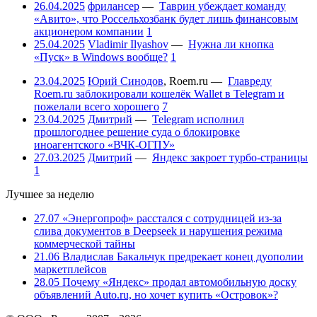
26.04.2025
фрилансер
—
Таврин убеждает команду
«Авито», что Россельхозбанк будет лишь финансовым
акционером компании
1
25.04.2025
Vladimir Ilyashov
—
Нужна ли кнопка
«Пуск» в Windows вообще?
1
23.04.2025
Юрий Синодов
,
Roem.ru
—
Главреду
Roem.ru заблокировали кошелёк Wallet в Telegram и
пожелали всего хорошего
7
23.04.2025
Дмитрий
—
Telegram исполнил
прошлогоднее решение суда о блокировке
иноагентского «ВЧК-ОГПУ»
27.03.2025
Дмитрий
—
Яндекс закроет турбо-страницы
1
Лучшее за неделю
27.07
«Энергопроф» расстался с сотрудницей из-за
слива документов в Deepseek и нарушения режима
коммерческой тайны
21.06
Владислав Бакальчук предрекает конец дуополии
маркетплейсов
28.05
Почему «Яндекс» продал автомобильную доску
объявлений Auto.ru, но хочет купить «Островок»?