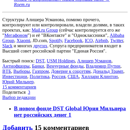
Roem.ru
Структуры Алишера Усманова, помимо прочего,
контролируют или контролировали, владели долями, в таких
проектах, как:
Mail.ru Group
(сейчас контролируется его же
"
Мегафоном
") и её "ВКонтакте" и "Одноклассники",
Alibaba
Group
,
Xiaomi
, JD.com,
Spotify
,
Facebook
,
ICQ
,
Airbnb
,
Twitter
,
Slack
и многих
других
. Супруга предпринимателя входит в
Высший совет российской партии "Единая Россия".
Быстрый поиск:
DST
,
USM Holdings
,
Алишер Усманов
,
Антиофшоры
,
Банки
,
Венчурные фонды
,
Владимир Путин
,
ВТБ
,
Выборы
,
Газпром
,
Доверие к соцсетям
,
Дональд Трамп
,
Инвестиции
,
Политика
,
Россия
,
США
,
Хиллари Клинтон
,
Юрий Мильнер
.
15 комментариев
Поделиться
3
Выбор редакции
В новом фонде DST Global Юрия Мильнера
нет российских денег
1
Добавить
15 комментариев