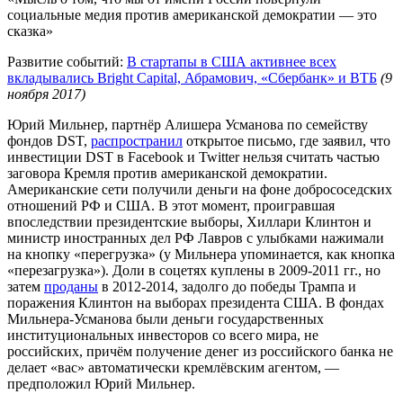
социальные медия против американской демократии — это
сказка»
Развитие событий:
В стартапы в США активнее всех
вкладывались Bright Capital, Абрамович, «Сбербанк» и ВТБ
(9
ноября 2017)
Юрий Мильнер, партнёр Алишера Усманова по семейству
фондов DST,
распространил
открытое письмо, где заявил, что
инвестиции DST в Facebook и Twitter нельзя считать частью
заговора Кремля против американской демократии.
Американские сети получили деньги на фоне добрососедских
отношений РФ и США. В этот момент, проигравшая
впоследствии президентские выборы, Хиллари Клинтон и
министр иностранных дел РФ Лавров с улыбками нажимали
на кнопку «перегрузка» (у Мильнера упоминается, как кнопка
«перезагрузка»). Доли в соцетях куплены в 2009-2011 гг., но
затем
проданы
в 2012-2014, задолго до победы Трампа и
поражения Клинтон на выборах президента США. В фондах
Мильнера-Усманова были деньги государственных
институциональных инвесторов со всего мира, не
российских, причём получение денег из российского банка не
делает «вас» автоматически кремлёвским агентом, —
предположил Юрий Мильнер.