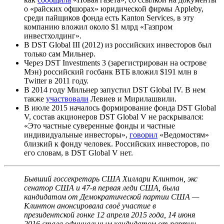
о «райских офшорах» юридической фирмы Appleby,
среди пайщиков фонда есть Kanton Services, в эту
компанию вложил около $1 млрд «Газпром
инвестхолдинг».
В DST Global III (2012) из российских инвесторов был
только сам Мильнер.
Через DST Investments 3​ (зарегистрирован на острове
Мэн) российский госбанк ВТБ вложил $191 млн в
Twitter в 2011 году.
В 2014 году Мильнер запустил DST Global IV. В нем
также
участвовали
Левиев и Мирилашвили.
В июле 2015 началось формирование фонда DST Global
V, состав акционеров DST Global V не раскрывался:
«Это частные суверенные фонды и частные
индивидуальные инвесторы»,
говорил
«Ведомостям»
близкий к фонду человек. Российских инвесторов, по
его словам, в DST Global V нет.
Бывший госсекретарь США Хиллари Клинтон, экс
сенатор США и 47-я первая леди США, была
кандидатом от Демократической партии США —
Клинтон анонсировала своё участие в
президентской гонке 12 апреля 2015 года, 14 июня
2016 стала официальным кандидатом от партии.