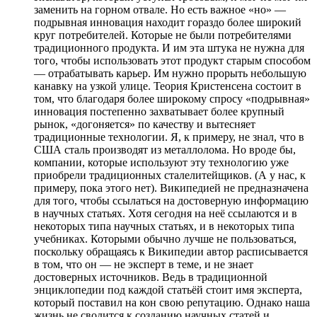
заменить на горном отвале. Но есть важное «но» —
подрывная инновация находит гораздо более широкий
круг потребителей. Которые не были потребителями
традиционного продукта. И им эта штука не нужна для
того, чтобы использовать этот продукт старым способом
— отрабатывать карьер. Им нужно прорыть небольшую
канавку на узкой улице. Теория Кристенсена состоит в
том, что благодаря более широкому спросу «подрывная»
инновация постепенно захватывает более крупный
рынок, «догоняется» по качеству и вытесняет
традиционные технологии. Я, к примеру, не знал, что в
США сталь производят из металлолома. Но вроде бы,
компании, которые используют эту технологию уже
приобрели традиционных сталелитейщиков. (А у нас, к
примеру, пока этого нет). Википедией не предназначена
для того, чтобы ссылаться на достоверную информацию
в научных статьях. Хотя сегодня на неё ссылаются и в
некоторых типа научных статьях, и в некоторых типа
учебниках. Которыми обычно лучше не пользоваться,
поскольку обращаясь к Википедии автор расписывается
в том, что он — не эксперт в теме, и не знает
достоверных источников. Ведь в традиционной
энциклопедии под каждой статьёй стоит имя эксперта,
который поставил на кон свою репутацию. Однако наша
жизнь не сводится к созданию научных статей и