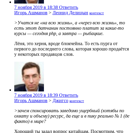
7 ноября 2019 в 18:38
Ответить
Игорь Ашманов
>
Леонид Делицын
контекст
>Учатся не «на всю жизнь», а «через всю жизнь», то
есть этот датчанин постоянно платит за какие-то
курсы — сегодня php, а завтра — рыбацкие.
Лёня, это херня, вроде блокчейна. То есть пурга от
первого до последнего слова, которая хорошо продаётся
у некоторых продавцов слов.
7 ноября 2019 в 18:39
Ответить
Игорь Ашманов
>
Джигсо
контекст
>зачем спонсировать заведомо ущербный (хотябы по
охвату и объему) ресурс, да еще и в пику реально № 1 (де
факто) в мире?
Хороший ты задал вопрос китайцам. Посмотрим, что