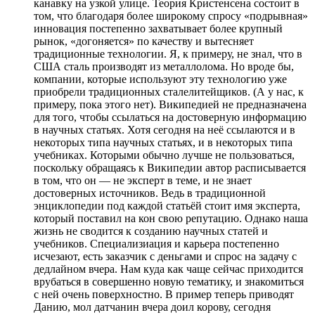
канавку на узкой улице. Теория Кристенсена состоит в
том, что благодаря более широкому спросу «подрывная»
инновация постепенно захватывает более крупный
рынок, «догоняется» по качеству и вытесняет
традиционные технологии. Я, к примеру, не знал, что в
США сталь производят из металлолома. Но вроде бы,
компании, которые используют эту технологию уже
приобрели традиционных сталелитейщиков. (А у нас, к
примеру, пока этого нет). Википедией не предназначена
для того, чтобы ссылаться на достоверную информацию
в научных статьях. Хотя сегодня на неё ссылаются и в
некоторых типа научных статьях, и в некоторых типа
учебниках. Которыми обычно лучше не пользоваться,
поскольку обращаясь к Википедии автор расписывается
в том, что он — не эксперт в теме, и не знает
достоверных источников. Ведь в традиционной
энциклопедии под каждой статьёй стоит имя эксперта,
который поставил на кон свою репутацию. Однако наша
жизнь не сводится к созданию научных статей и
учебников. Специализиация и карьера постепенно
исчезают, есть заказчик с деньгами и спрос на задачу с
дедлайном вчера. Нам куда как чаще сейчас приходится
врубаться в совершенно новую тематику, и знакомиться
с ней очень поверхностно. В пример теперь приводят
Данию, мол датчанин вчера доил корову, сегодня