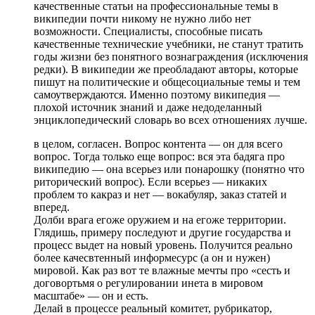
качественные статьи на профессиональные темы в
википедии почти никому не нужно либо нет
возможности. Специалисты, способные писать
качественные технические учебники, не станут тратить
годы жизни без понятного вознаграждения (исключения
редки). В википедии же преобладают авторы, которые
пишут на политические и общесоциальные темы и тем
самоутверждаются. Именно поэтому википедия —
плохой источник знаний и даже недоделанный
энциклопедический словарь во всех отношениях лучше.
в целом, согласен. Вопрос контента — он для всего
вопрос. Тогда только еще вопрос: вся эта бадяга про
википедию — она всерьез или понарошку (понятно что
риторический вопрос). Если всерьез — никаких
проблем то какраз и нет — вокабуляр, заказ статей и
вперед.
Долби врага егоже оружием и на егоже территории.
Глядишь, примеру последуют и другие государства и
процесс выдет на новый уровень. Получится реально
более качесвтенный информесурс (а он и нужен)
мировой. Как раз вот те влажные мечты про «сесть и
договортьмя о регулировании инета в мировом
масштабе» — он и есть.
Делай в процессе реальный комитет, рубрикатор,