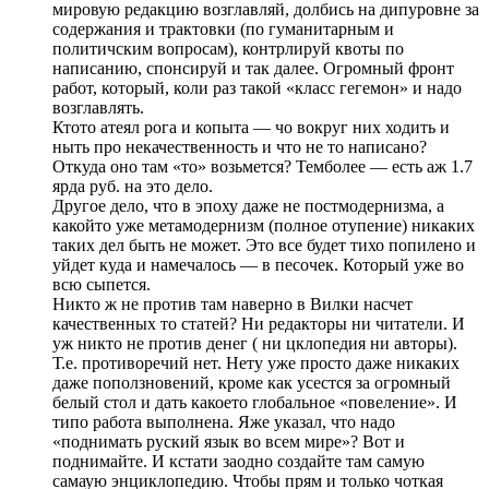
мировую редакцию возглавляй, долбись на дипуровне за
содержания и трактовки (по гуманитарным и
политичским вопросам), контрлируй квоты по
написанию, спонсируй и так далее. Огромный фронт
работ, который, коли раз такой «класс гегемон» и надо
возглавлять.
Ктото атеял рога и копыта — чо вокруг них ходить и
ныть про некачественность и что не то написано?
Откуда оно там «то» возьмется? Темболее — есть аж 1.7
ярда руб. на это дело.
Другое дело, что в эпоху даже не постмодернизма, а
какойто уже метамодернизм (полное отупение) никаких
таких дел быть не может. Это все будет тихо попилено и
уйдет куда и намечалось — в песочек. Который уже во
всю сыпется.
Никто ж не против там наверно в Вилки насчет
качественных то статей? Ни редакторы ни читатели. И
уж никто не против денег ( ни цклопедия ни авторы).
Т.е. противоречий нет. Нету уже просто даже никаких
даже поползновений, кроме как усестся за огромный
белый стол и дать какоето глобальное «повеление». И
типо работа выполнена. Яже указал, что надо
«поднимать руский язык во всем мире»? Вот и
поднимайте. И кстати заодно создайте там самую
самаую энциклопедию. Чтобы прям и только чоткая