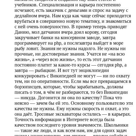
учебников. Специализиация и карьера постепенно
исчезают, есть заказчик с деньгами и спрос на задачу с
дедлайном вчера. Нам куда как чаще сейчас приходится
врубаться в совершенно новую тематику, и знакомиться
с ней очень поверхностно. В пример теперь приводят
Данию, мол датчанин вчера доил корову, сегодня
закручивает банки на консервном заводе, завтра
программирует на php, а послезавтра выйдет в море
рыбу ловит. Знания не нужны надолго. Не нужны ни
прочные, ни достоверные знания. Учатся не «на всю
жизнь», а «через всю жизнь», то есть этот датчанин
постоянно платит за какие-то курсы — сегодня php, а
завтра — рыбацкие. И вот тут энциклопедии
конкурировать с Википедией не могут — ни по охвату
тем, ни по оперативности. Если мы все превращаемся в
борзописцев, которые, чтобы зарабатывать, должны
писать о том, в чём не разбираются, то без Википедии
— никуда. Догонится ли она по качеству? Пока что
неясно — зачем бы ей это. Основному пользователю эти
качества не нужны. Ему нужны скорость и охват, а это
она даёт. Тросовые экскаваторы остались — в карьерах.
Точность информации в Интернете всегда была
качеством последнего уровня значимости. Школьники
— такие же люди, и как всем нам, им для одних задач
нужны энциклопедии, для других — вполне сойдёт и