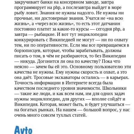
закручивает банки на консервном заводе, завтра
программирует на php, а послезавтра выйдет в море
рыбу ловит. Знания не нужны надолго. Не нужны ни
прочные, ни достоверные знания. Учатся не «на всю
жизнь», а «через всю жизнь», то есть этот датчанин
постоянно платит за какие-то курсы — сегодня php, а
завтра — рыбацкие. И вот тут энциклопедии
конкурировать с Википедией не могут — ни по охвату
тем, ни по оперативности. Если мы все превращаемся в
борзописцев, которые, чтобы зарабатывать, должны
писать о том, в чём не разбираются, то без Википедии
— никуда. Догонится ли она по качеству? Пока что
неясно — зачем бы ей это. Основному пользователю эти
качества не нужны. Ему нужны скорость и охват, а это
она даёт. Тросовые экскаваторы остались — в карьерах.
Точность информации в Интернете всегда была
качеством последнего уровня значимости. Школьники
— такие же люди, и как всем нам, им для одних задач
нужны энциклопедии, для других — вполне сойдёт и
Википедия. Которая, может быть, и будет улучшаться —
на богатых рынках. На нашем — большой вопрос, у нас
очень много совсем тухлых статей.