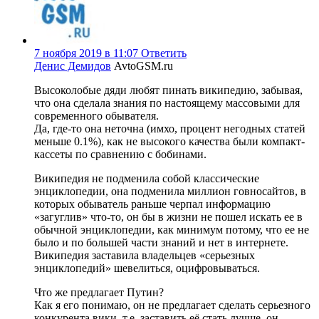
7 ноября 2019 в 11:07
Ответить
Денис Демидов
AvtoGSM.ru
Высоколобые дяди любят пинать википедию, забывая,
что она сделала знания по настоящему массовыми для
современного обывателя.
Да, где-то она неточна (имхо, процент негодных статей
меньше 0.1%), как не высокого качества были компакт-
кассеты по сравнению с бобинами.
Википедия не подменила собой классические
энциклопедии, она подменила миллион говносайтов, в
которых обыватель раньше черпал информацию
«загуглив» что-то, он бы в жизни не пошел искать ее в
обычной энциклопедии, как минимум потому, что ее не
было и по большей части знаний и нет в интернете.
Википедия заставила владельцев «серьезных
энциклопедий» шевелиться, оцифровываться.
Что же предлагает Путин?
Как я его понимаю, он не предлагает сделать серьезного
конкурента вики, т.е. заставить её стать лучше, он