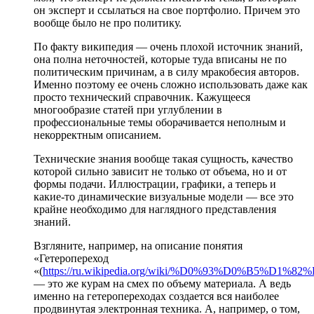
он эксперт и ссылаться на свое портфолио. Причем это
вообще было не про политику.
По факту википедия — очень плохой источник знаний,
она полна неточностей, которые туда вписаны не по
политическим причинам, а в силу мракобесия авторов.
Именно поэтому ее очень сложно использовать даже как
просто технический справочник. Кажущееся
многообразие статей при углублении в
профессиональные темы оборачивается неполным и
некорректным описанием.
Технические знания вообще такая сущность, качество
которой сильно зависит не только от объема, но и от
формы подачи. Иллюстрации, графики, а теперь и
какие-то динамические визуальные модели — все это
крайне необходимо для наглядного представления
знаний.
Взгляните, например, на описание понятия
«Гетеропереход
«(
https://ru.wikipedia.org/wiki/%D0%93%D0%B
— это же курам на смех по объему материала. А ведь
именно на гетеропереходах создается вся наиболее
продвинутая электронная техника. А, например, о том,