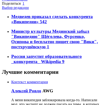
Поделиться
1
Выбор редакции
Медведев приказал сделать конкурента
«Википедии»
542
Министр культуры Мединский забыл
"Википедию" Щёголева, Фурсенко,
Осипова и бесплатно пишет свою "Вики",
постхрущёвскую
1
Россия запустит образовательного
_конкурента_ Wikipedia
9
Лучшие комментарии
Контекст комментария
Алексей Ровдо
AWG
А меня википедия заблокировала когда-то. Написали
мол, что эксперт не должен писать на темы, в которых