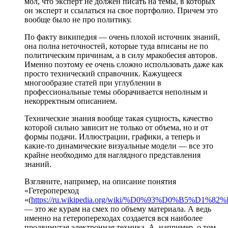
мол, что эксперт не должен писать на темы, в которых
он эксперт и ссылаться на свое портфолио. Причем это
вообще было не про политику.
По факту википедия — очень плохой источник знаний,
она полна неточностей, которые туда вписаны не по
политическим причинам, а в силу мракобесия авторов.
Именно поэтому ее очень сложно использовать даже как
просто технический справочник. Кажущееся
многообразие статей при углублении в
профессиональные темы оборачивается неполным и
некорректным описанием.
Технические знания вообще такая сущность, качество
которой сильно зависит не только от объема, но и от
формы подачи. Иллюстрации, графики, а теперь и
какие-то динамические визуальные модели — все это
крайне необходимо для наглядного представления
знаний.
Взгляните, например, на описание понятия
«Гетеропереход
«(
https://ru.wikipedia.org/wiki/%D0%93%D0%B
— это же курам на смех по объему материала. А ведь
именно на гетеропереходах создается вся наиболее
продвинутая электронная техника. А, например, о том,