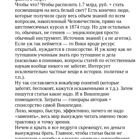
Чтобы что? Чтобы распилить 1.7 млрд. руб. + стать
посмешищем на весь белый свет? Есть конечно люди,
которые получили сразу весь объем знаний по всем
вопросам, накопленный Человечеством, прямо на
шестимесячных курсах в 1874 году. Но для остальных
то, обычных, не гениев — энциклопедия просто
обычный инструмент. Источник знаний ( а не агиток).
Если уж так неймется — то Вики вроде ресурс
открытый, нуждается в спонсорстве. И уж кому как не
тутошним учонным знать про тутошние и дела
(насколько я понимаю, вопросы статей по естественным
наукам вообще никого не заботят. Интерсует
исключительно частные вещи в истории. политике и
т.п.).
Ну так составляется вокабуляр понятий (которые
заботят, беспокоят, кажутся искаженными и т.д.). Затем
пишутся статьи какие надо. И в Википедию
помещаются. Затраты — гонорары авторам +
спонсорство самой Википедии.
Лихо, мощно, быстро, эффективно, ничего не надо
«заменять», весь мир вынужден читать именно твою
трактовку и точку зрения.
Нечем и крыть и все недруги скрежещут, но деньги
вынуждены брать. Главное, чтобы статьи были не
идиотские а хотябы в какихто «рамках» наукообразия.