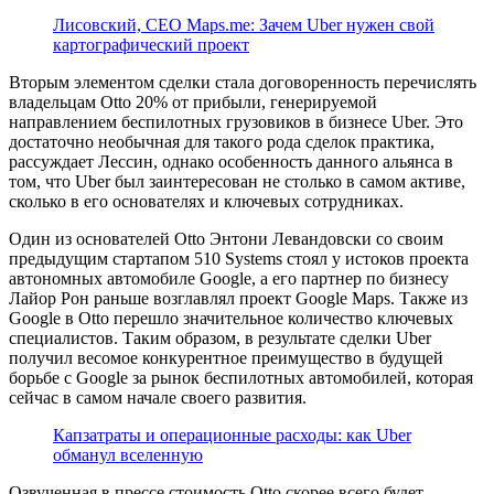
Лисовский, CEO Maps.me: Зачем Uber нужен свой
картографический проект
Вторым элементом сделки стала договоренность перечислять
владельцам Otto 20% от прибыли, генерируемой
направлением беспилотных грузовиков в бизнесе Uber. Это
достаточно необычная для такого рода сделок практика,
рассуждает Лессин, однако особенность данного альянса в
том, что Uber был заинтересован не столько в самом активе,
сколько в его основателях и ключевых сотрудниках.
Один из основателей Otto Энтони Левандовски со своим
предыдущим стартапом 510 Systems стоял у истоков проекта
автономных автомобиле Google, а его партнер по бизнесу
Лайор Рон раньше возглавлял проект Google Maps. Также из
Google в Otto перешло значительное количество ключевых
специалистов. Таким образом, в результате сделки Uber
получил весомое конкурентное преимущество в будущей
борьбе с Google за рынок беспилотных автомобилей, которая
сейчас в самом начале своего развития.
Капзатраты и операционные расходы: как Uber
обманул вселенную
Озвученная в прессе стоимость Otto скорее всего будет