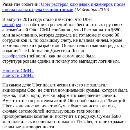
Развитие событий:
Uber растерял ключевых инженеров после
смены главы отдела беспилотников
(13 декабря 2016)
В августе 2016 года стало известно, что Uber
приобрел
разработчика решений для беспилотных грузовых
автомобилей Otto. СМИ сообщили, что Uber заплатил $680
млн за компанию, которая держала на тот момент около 90
сотрудников и, по большому счету, не владела ничем, кроме
технологических разработок. Основатель и главный редактор
издания The Information Джессика Лессин
разобралась
(пейволл), как на самом деле была
структурирована сделка и почему это выглядит логичным.
Новости СМИ2
Новости СМИ2
На самом деле Uber практически ничего не заплатил
акционерам Otto, не считая номинальной суммы, которая была
нужна, чтобы юридически оформить завершение сделки.
Вместо этого держателям акций Otto пообещали до 1% акций
Uber - конечное количество бумаг будет зависеть от того,
сколько автомобилей использующих технологии
приобретаемой компании поступит в продажу. Сумма $680
млн появилась из оценки стоимости 1% Uber, что не отражает
реальные договоренности.