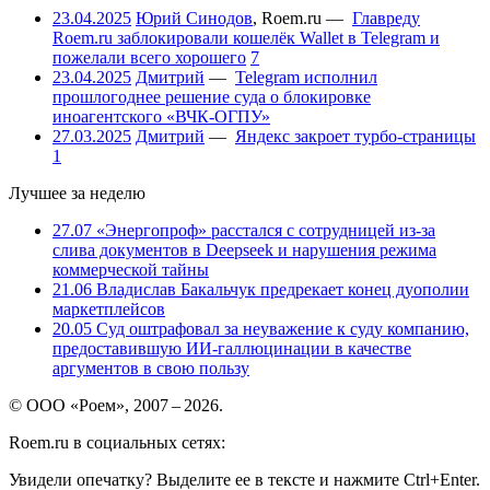
23.04.2025
Юрий Синодов
,
Roem.ru
—
Главреду
Roem.ru заблокировали кошелёк Wallet в Telegram и
пожелали всего хорошего
7
23.04.2025
Дмитрий
—
Telegram исполнил
прошлогоднее решение суда о блокировке
иноагентского «ВЧК-ОГПУ»
27.03.2025
Дмитрий
—
Яндекс закроет турбо-страницы
1
Лучшее за неделю
27.07
«Энергопроф» расстался с сотрудницей из-за
слива документов в Deepseek и нарушения режима
коммерческой тайны
21.06
Владислав Бакальчук предрекает конец дуополии
маркетплейсов
20.05
Суд оштрафовал за неуважение к суду компанию,
предоставившую ИИ-галлюцинации в качестве
аргументов в свою пользу
© ООО «Роем», 2007 – 2026.
Roem.ru в социальных сетях:
Увидели опечатку? Выделите ее в тексте и нажмите Ctrl+Enter.