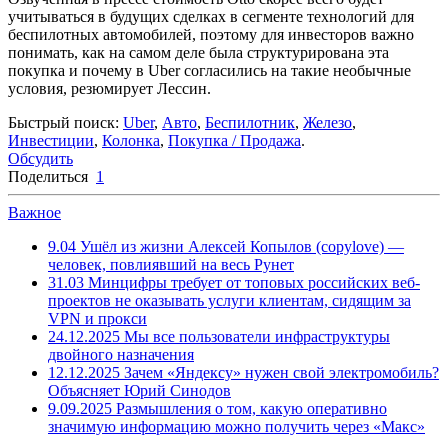
учитываться в будущих сделках в сегменте технологий для
беспилотных автомобилей, поэтому для инвесторов важно
понимать, как на самом деле была структурирована эта
покупка и почему в Uber согласились на такие необычные
условия, резюмирует Лессин.
Быстрый поиск:
Uber
,
Авто
,
Беспилотник
,
Железо
,
Инвестиции
,
Колонка
,
Покупка / Продажа
.
Обсудить
Поделиться
1
Важное
9.04
Ушёл из жизни Алексей Копылов (copylove) —
человек, повлиявший на весь Рунет
31.03
Минцифры требует от топовых российских веб-
проектов не оказывать услуги клиентам, сидящим за
VPN и прокси
24.12.2025
Мы все пользователи инфраструктуры
двойного назначения
12.12.2025
Зачем «Яндексу» нужен свой электромобиль?
Объясняет Юрий Синодов
9.09.2025
Размышления о том, какую оперативно
значимую информацию можно получить через «Макс»