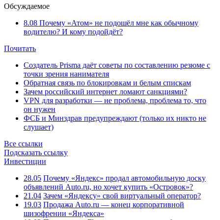
Обсуждаемое
8.08
Почему «Атом» не подошёл мне как обычному
водителю? И кому подойдёт?
Почитать
Создатель Prisma даёт советы по составлению резюме с
точки зрения нанимателя
Обратная связь по блокировкам и белым спискам
Зачем российский интернет ломают санкциями?
VPN для разработки — не проблема, проблема то, что
он нужен
ФСБ и Минздрав предупреждают (только их никто не
слушает)
Все ссылки
Подсказать ссылку
Инвестиции
28.05
Почему «Яндекс» продал автомобильную доску
объявлений Auto.ru, но хочет купить «Островок»?
21.04
Зачем «Яндексу» свой виртуальный оператор?
19.03
Продажа Auto.ru — конец корпоративной
шизофрении «Яндекса»