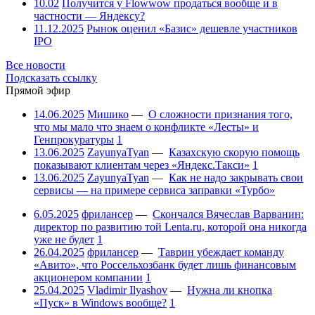
10.02
Получится у Flowwow продаться вообще и в
частности — Яндексу?
11.12.2025
Рынок оценил «Базис» дешевле участников
IPO
Все новости
Подсказать ссылку
Прямой эфир
14.06.2025
Мишико
—
О сложности признания того,
что мы мало что знаем о конфликте «Лесты» и
Генпрокуратуры
1
13.06.2025
ZayunyaTyan
—
Казахскую скорую помощь
показывают клиентам через «Яндекс.Такси»
1
13.06.2025
ZayunyaTyan
—
Как не надо закрывать свои
сервисы — на примере сервиса заправки «Турбо»
6.05.2025
фрилансер
—
Скончался Вячеслав Варванин:
директор по развитию той Lenta.ru, которой она никогда
уже не будет
1
26.04.2025
фрилансер
—
Таврин убеждает команду
«Авито», что Россельхозбанк будет лишь финансовым
акционером компании
1
25.04.2025
Vladimir Ilyashov
—
Нужна ли кнопка
«Пуск» в Windows вообще?
1