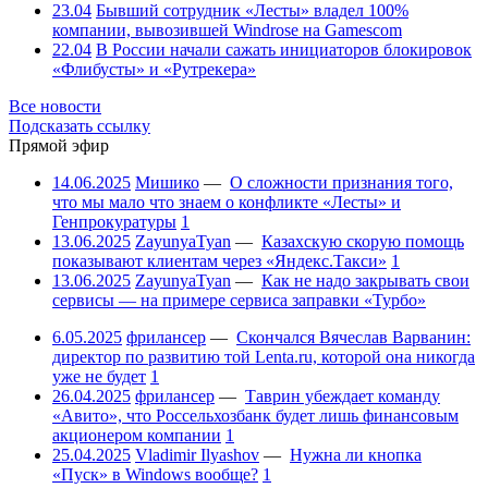
23.04
Бывший сотрудник «Лесты» владел 100%
компании, вывозившей Windrose на Gamescom
22.04
В России начали сажать инициаторов блокировок
«Флибусты» и «Рутрекера»
Все новости
Подсказать ссылку
Прямой эфир
14.06.2025
Мишико
—
О сложности признания того,
что мы мало что знаем о конфликте «Лесты» и
Генпрокуратуры
1
13.06.2025
ZayunyaTyan
—
Казахскую скорую помощь
показывают клиентам через «Яндекс.Такси»
1
13.06.2025
ZayunyaTyan
—
Как не надо закрывать свои
сервисы — на примере сервиса заправки «Турбо»
6.05.2025
фрилансер
—
Скончался Вячеслав Варванин:
директор по развитию той Lenta.ru, которой она никогда
уже не будет
1
26.04.2025
фрилансер
—
Таврин убеждает команду
«Авито», что Россельхозбанк будет лишь финансовым
акционером компании
1
25.04.2025
Vladimir Ilyashov
—
Нужна ли кнопка
«Пуск» в Windows вообще?
1