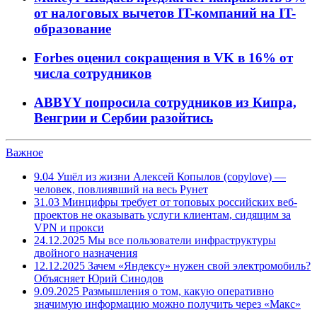
от налоговых вычетов IT-компаний на IT-
образование
Forbes оценил сокращения в VK в 16% от
числа сотрудников
ABBYY попросила сотрудников из Кипра,
Венгрии и Сербии разойтись
Важное
9.04
Ушёл из жизни Алексей Копылов (copylove) —
человек, повлиявший на весь Рунет
31.03
Минцифры требует от топовых российских веб-
проектов не оказывать услуги клиентам, сидящим за
VPN и прокси
24.12.2025
Мы все пользователи инфраструктуры
двойного назначения
12.12.2025
Зачем «Яндексу» нужен свой электромобиль?
Объясняет Юрий Синодов
9.09.2025
Размышления о том, какую оперативно
значимую информацию можно получить через «Макс»