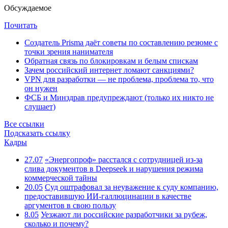
Обсуждаемое
Почитать
Создатель Prisma даёт советы по составлению резюме с
точки зрения нанимателя
Обратная связь по блокировкам и белым спискам
Зачем российский интернет ломают санкциями?
VPN для разработки — не проблема, проблема то, что
он нужен
ФСБ и Минздрав предупреждают (только их никто не
слушает)
Все ссылки
Подсказать ссылку
Кадры
27.07
«Энергопроф» расстался с сотрудницей из-за
слива документов в Deepseek и нарушения режима
коммерческой тайны
20.05
Суд оштрафовал за неуважение к суду компанию,
предоставившую ИИ-галлюцинации в качестве
аргументов в свою пользу
8.05
Уезжают ли российские разработчики за рубеж,
сколько и почему?