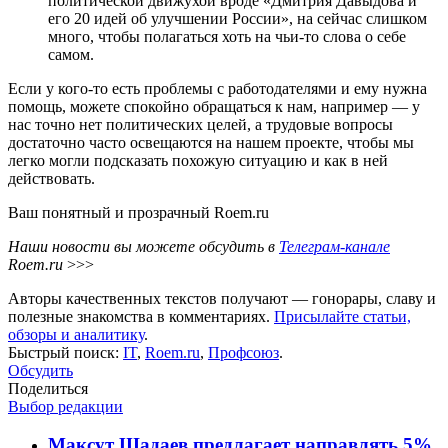
политической движухой вроде «Дмитрия Давыдова и
его 20 идей об улучшении России», на сейчас слишком
много, чтобы полагаться хоть на чьи-то слова о себе
самом.
Если у кого-то есть проблемы с работодателями и ему нужна
помощь, можете спокойно обращаться к нам, например — у
нас точно нет политических целей, а трудовые вопросы
достаточно часто освещаются на нашем проекте, чтобы мы
легко могли подсказать похожую ситуацию и как в ней
действовать.
Ваш понятный и прозрачный Roem.ru
Наши новости вы можете обсудить в
Телеграм-канале
Roem.ru
>>>
Авторы качественных текстов получают — гонорары, славу и
полезные знакомства в комментариях.
Присылайте статьи,
обзоры и аналитику
.
Быстрый поиск:
IT
,
Roem.ru
,
Профсоюз
.
Обсудить
Поделиться
Выбор редакции
Максут Шадаев предлагает направлять 5%