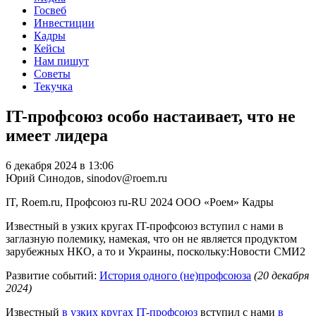
Госвеб
Инвестиции
Кадры
Кейсы
Нам пишут
Советы
Текучка
IT-профсоюз особо настаивает, что не
имеет лидера
6 декабря 2024 в 13:06
Юрий Синодов, sinodov@roem.ru
IT, Roem.ru, Профсоюз
ru-RU
2024
ООО «Роем»
Кадры
Известный в узких кругах IT-профсоюз вступил с нами в
заглазную полемику, намекая, что он не является продуктом
зарубежных НКО, а то и Украины, поскольку:Новости СМИ2
Развитие событий:
История одного (не)профсоюза
(20 декабря
2024)
Известный
в узких кругах IT-профсоюз
вступил с нами
в