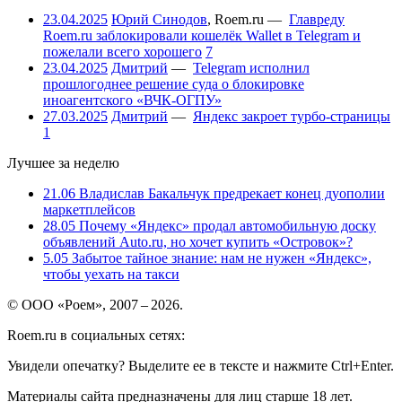
23.04.2025
Юрий Синодов
,
Roem.ru
—
Главреду
Roem.ru заблокировали кошелёк Wallet в Telegram и
пожелали всего хорошего
7
23.04.2025
Дмитрий
—
Telegram исполнил
прошлогоднее решение суда о блокировке
иноагентского «ВЧК-ОГПУ»
27.03.2025
Дмитрий
—
Яндекс закроет турбо-страницы
1
Лучшее за неделю
21.06
Владислав Бакальчук предрекает конец дуополии
маркетплейсов
28.05
Почему «Яндекс» продал автомобильную доску
объявлений Auto.ru, но хочет купить «Островок»?
5.05
Забытое тайное знание: нам не нужен «Яндекс»,
чтобы уехать на такси
© ООО «Роем», 2007 – 2026.
Roem.ru в социальных сетях:
Увидели опечатку? Выделите ее в тексте и нажмите Ctrl+Enter.
Материалы сайта предназначены для лиц старше 18 лет.