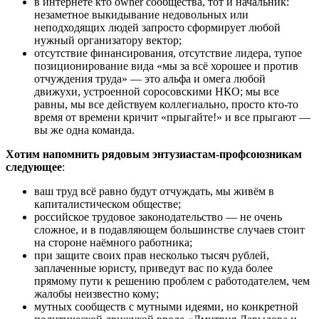
в интернете кто owner сообщества, тот и начальник:
незаметное выкидывание недовольных или
неподходящих людей запросто сформирует любой
нужный организатору вектор;
отсутствие финансирования, отсутствие лидера, тупое
позиционирование вида «мы за всё хорошее и против
отчуждения труда» — это альфа и омега любой
движухи, устроенной соросовскими НКО; мы все
равны, мы все действуем коллегиально, просто кто-то
время от времени кричит «прыгайте!» и все прыгают —
вы же одна команда.
Хотим напомнить рядовым энтузиастам-профсоюзникам
следующее
:
ваш труд всё равно будут отчуждать, мы живём в
капиталистическом обществе;
российское трудовое законодательство — не очень
сложное, и в подавляющем большинстве случаев стоит
на стороне наёмного работника;
при защите своих прав несколько тысяч рублей,
заплаченные юристу, приведут вас по куда более
прямому пути к решению проблем с работодателем, чем
жалобы неизвестно кому;
мутных сообществ с мутными идеями, но конкретной