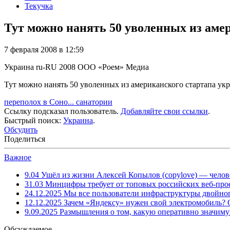
Текучка
Тут можно нанять 50 уволенных из аме
7 февраля 2008 в 12:59
Украина
ru-RU
2008
ООО «Роем»
Медиа
Тут можно нанять 50 уволенных из американского стартапа ук
переполох в Соно... санатории
Ссылку подсказал пользователь.
Добавляйте свои ссылки
.
Быстрый поиск:
Украина
.
Обсудить
Поделиться
Важное
9.04
Ушёл из жизни Алексей Копылов (copylove) — челов
31.03
Минцифры требует от топовых российских веб-прое
24.12.2025
Мы все пользователи инфраструктуры двойног
12.12.2025
Зачем «Яндексу» нужен свой электромобиль?
9.09.2025
Размышления о том, какую оперативно значим
Обсуждаемое