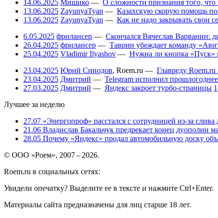
14.06.2025
Мишико
—
О сложности признания того, что
13.06.2025
ZayunyaTyan
—
Казахскую скорую помощь по
13.06.2025
ZayunyaTyan
—
Как не надо закрывать свои 
6.05.2025
фрилансер
—
Скончался Вячеслав Варванин: ди
26.04.2025
фрилансер
—
Таврин убеждает команду «Авит
25.04.2025
Vladimir Ilyashov
—
Нужна ли кнопка «Пуск» 
23.04.2025
Юрий Синодов
,
Roem.ru
—
Главреду Roem.ru 
23.04.2025
Дмитрий
—
Telegram исполнил прошлогоднее
27.03.2025
Дмитрий
—
Яндекс закроет турбо-страницы
1
Лучшее за неделю
27.07
«Энергопроф» расстался с сотрудницей из-за слива
21.06
Владислав Бакальчук предрекает конец дуополии м
28.05
Почему «Яндекс» продал автомобильную доску объя
© ООО «Роем», 2007 – 2026.
Roem.ru в социальных сетях:
Увидели опечатку? Выделите ее в тексте и нажмите Ctrl+Enter.
Материалы сайта предназначены для лиц старше 18 лет.