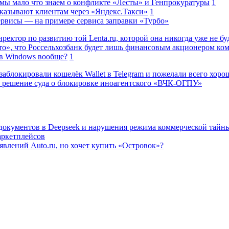
 мы мало что знаем о конфликте «Лесты» и Генпрокуратуры
1
казывают клиентам через «Яндекс.Такси»
1
сервисы — на примере сервиса заправки «Турбо»
ректор по развитию той Lenta.ru, которой она никогда уже не бу
о», что Россельхозбанк будет лишь финансовым акционером ко
в Windows вообще?
1
заблокировали кошелёк Wallet в Telegram и пожелали всего хоро
 решение суда о блокировке иноагентского «ВЧК-ОГПУ»
 документов в Deepseek и нарушения режима коммерческой тайн
аркетплейсов
влений Auto.ru, но хочет купить «Островок»?