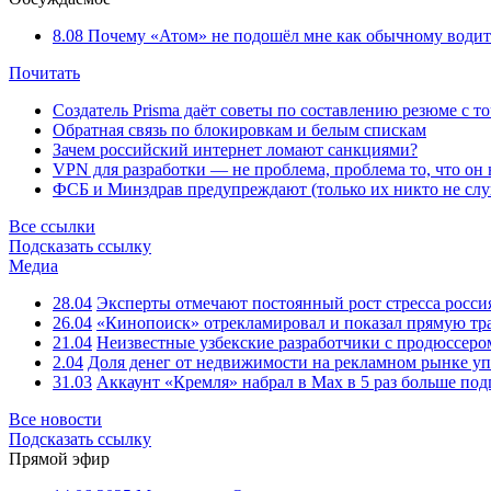
8.08
Почему «Атом» не подошёл мне как обычному водит
Почитать
Создатель Prisma даёт советы по составлению резюме с т
Обратная связь по блокировкам и белым спискам
Зачем российский интернет ломают санкциями?
VPN для разработки — не проблема, проблема то, что он
ФСБ и Минздрав предупреждают (только их никто не слу
Все ссылки
Подсказать ссылку
Медиа
28.04
Эксперты отмечают постоянный рост стресса росси
26.04
«Кинопоиск» отрекламировал и показал прямую тр
21.04
Неизвестные узбекские разработчики с продюссером
2.04
Доля денег от недвижимости на рекламном рынке уп
31.03
Аккаунт «Кремля» набрал в Max в 5 раз больше подп
Все новости
Подсказать ссылку
Прямой эфир