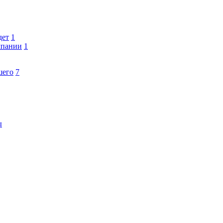
дет
1
мпании
1
шего
7
ы