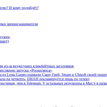
елю? И кому подойдёт?
очки зрения нанимателя
 нужен
шает)
ян из-за вездесущих кликбейтных заголовков
ансляцию запуска «Роскосмоса»
 из Lesta Games порвали Сашу Грей, Steam и Ubisoft своей пира
ала на четверть, ЦИАН рекламируется лишь по телеку
исчиков, чем в Telegram. У остальных результаты в Max’е в разы