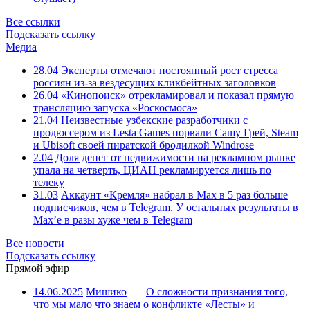
Все ссылки
Подсказать ссылку
Медиа
28.04
Эксперты отмечают постоянный рост стресса
россиян из-за вездесущих кликбейтных заголовков
26.04
«Кинопоиск» отрекламировал и показал прямую
трансляцию запуска «Роскосмоса»
21.04
Неизвестные узбекские разработчики с
продюссером из Lesta Games порвали Сашу Грей, Steam
и Ubisoft своей пиратской бродилкой Windrose
2.04
Доля денег от недвижимости на рекламном рынке
упала на четверть, ЦИАН рекламируется лишь по
телеку
31.03
Аккаунт «Кремля» набрал в Max в 5 раз больше
подписчиков, чем в Telegram. У остальных результаты в
Max’е в разы хуже чем в Telegram
Все новости
Подсказать ссылку
Прямой эфир
14.06.2025
Мишико
—
О сложности признания того,
что мы мало что знаем о конфликте «Лесты» и