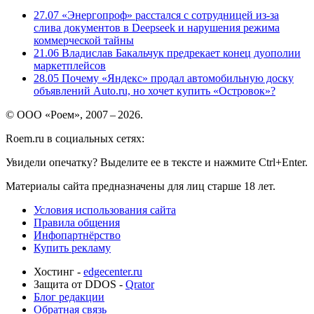
27.07
«Энергопроф» расстался с сотрудницей из-за
слива документов в Deepseek и нарушения режима
коммерческой тайны
21.06
Владислав Бакальчук предрекает конец дуополии
маркетплейсов
28.05
Почему «Яндекс» продал автомобильную доску
объявлений Auto.ru, но хочет купить «Островок»?
© ООО «Роем», 2007 – 2026.
Roem.ru в социальных сетях:
Увидели опечатку? Выделите ее в тексте и нажмите Ctrl+Enter.
Материалы сайта предназначены для лиц старше 18 лет.
Условия использования сайта
Правила общения
Инфопартнёрство
Купить рекламу
Хостинг -
edgecenter.ru
Защита от DDOS -
Qrator
Блог редакции
Обратная связь