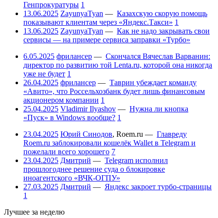
Генпрокуратуры
1
13.06.2025
ZayunyaTyan
—
Казахскую скорую помощь
показывают клиентам через «Яндекс.Такси»
1
13.06.2025
ZayunyaTyan
—
Как не надо закрывать свои
сервисы — на примере сервиса заправки «Турбо»
6.05.2025
фрилансер
—
Скончался Вячеслав Варванин:
директор по развитию той Lenta.ru, которой она никогда
уже не будет
1
26.04.2025
фрилансер
—
Таврин убеждает команду
«Авито», что Россельхозбанк будет лишь финансовым
акционером компании
1
25.04.2025
Vladimir Ilyashov
—
Нужна ли кнопка
«Пуск» в Windows вообще?
1
23.04.2025
Юрий Синодов
,
Roem.ru
—
Главреду
Roem.ru заблокировали кошелёк Wallet в Telegram и
пожелали всего хорошего
7
23.04.2025
Дмитрий
—
Telegram исполнил
прошлогоднее решение суда о блокировке
иноагентского «ВЧК-ОГПУ»
27.03.2025
Дмитрий
—
Яндекс закроет турбо-страницы
1
Лучшее за неделю