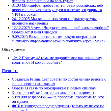
человек, повлиявший на весь Рунет
31.03
Минцифры требует от топовых российских веб-
проектов не оказывать услуги клиентам, сидящим за
VPN и прокси
24.12.2025
Мы все пользователи инфраструктуры
двойного назначения
12.12.2025
Зачем «Яндексу» нужен свой электромобиль?
Объясняет Юрий Синодов
9.09.2025
Размышления о том, какую оперативно
значимую информацию можно получить через «Макс»
Обсуждаемое
12:12
Почему «Атом» не подошёл мне как обычному
водителю? И кому подойдёт?
Почитать
Создатель Prisma даёт советы по составлению резюме с
точки зрения нанимателя
Обратная связь по блокировкам и белым спискам
Зачем российский интернет ломают санкциями?
VPN для разработки — не проблема, проблема то, что
он нужен
ФСБ и Минздрав предупреждают (только их никто не
слушает)