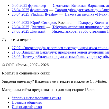
6.05.2025
фрилансер
—
Скончался Вячеслав Варванин: ди
26.04.2025
фрилансер
—
Таврин убеждает команду «Авит
25.04.2025
Vladimir Ilyashov
—
Нужна ли кнопка «Пуск» 
23.04.2025
Юрий Синодов
,
Roem.ru
—
Главреду Roem.ru 
23.04.2025
Дмитрий
—
Telegram исполнил прошлогоднее
27.03.2025
Дмитрий
—
Яндекс закроет турбо-страницы
1
Лучшее за неделю
27.07
«Энергопроф» расстался с сотрудницей из-за слива
21.06
Владислав Бакальчук предрекает конец дуополии м
28.05
Почему «Яндекс» продал автомобильную доску объя
© ООО «Роем», 2007 – 2026.
Roem.ru в социальных сетях:
Увидели опечатку? Выделите ее в тексте и нажмите Ctrl+Enter.
Материалы сайта предназначены для лиц старше 18 лет.
Условия использования сайта
Правила общения
Инфопартнёрство