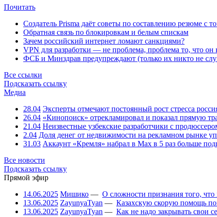
Почитать
Создатель Prisma даёт советы по составлению резюме с т
Обратная связь по блокировкам и белым спискам
Зачем российский интернет ломают санкциями?
VPN для разработки — не проблема, проблема то, что он
ФСБ и Минздрав предупреждают (только их никто не слу
Все ссылки
Подсказать ссылку
Медиа
28.04
Эксперты отмечают постоянный рост стресса росси
26.04
«Кинопоиск» отрекламировал и показал прямую тр
21.04
Неизвестные узбекские разработчики с продюссером
2.04
Доля денег от недвижимости на рекламном рынке уп
31.03
Аккаунт «Кремля» набрал в Max в 5 раз больше подп
Все новости
Подсказать ссылку
Прямой эфир
14.06.2025
Мишико
—
О сложности признания того, что
13.06.2025
ZayunyaTyan
—
Казахскую скорую помощь по
13.06.2025
ZayunyaTyan
—
Как не надо закрывать свои 