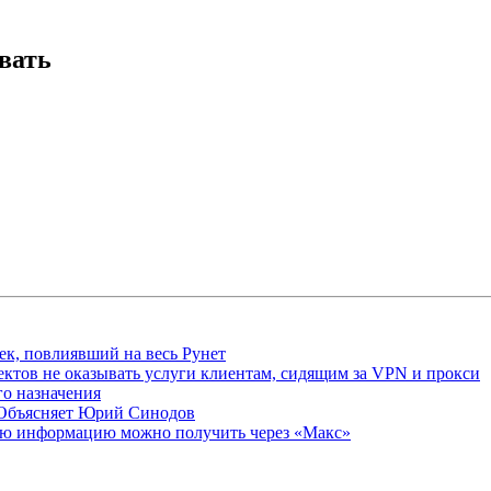
вать
ек, повлиявший на весь Рунет
ктов не оказывать услуги клиентам, сидящим за VPN и прокси
о назначения
 Объясняет Юрий Синодов
ую информацию можно получить через «Макс»