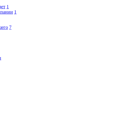
дет
1
мпании
1
шего
7
ы