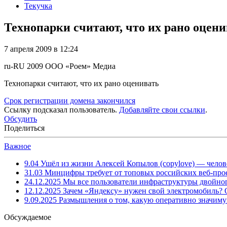
Текучка
Технопарки считают, что их рано оцени
7 апреля 2009 в 12:24
ru-RU
2009
ООО «Роем»
Медиа
Технопарки считают, что их рано оценивать
Срок регистрации домена закончился
Ссылку подсказал пользователь.
Добавляйте свои ссылки
.
Обсудить
Поделиться
Важное
9.04
Ушёл из жизни Алексей Копылов (copylove) — челов
31.03
Минцифры требует от топовых российских веб-прое
24.12.2025
Мы все пользователи инфраструктуры двойног
12.12.2025
Зачем «Яндексу» нужен свой электромобиль?
9.09.2025
Размышления о том, какую оперативно значим
Обсуждаемое