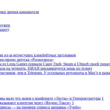
очки зрения нанимателя
 нужен
шает)
ян из-за вездесущих кликбейтных заголовков
ансляцию запуска «Роскосмоса»
 из Lesta Games порвали Сашу Грей, Steam и Ubisoft своей пира
ала на четверть, ЦИАН рекламируется лишь по телеку
исчиков, чем в Telegram. У остальных результаты в Max’е в разы
 мы мало что знаем о конфликте «Лесты» и Генпрокуратуры
1
казывают клиентам через «Яндекс.Такси»
1
сервисы — на примере сервиса заправки «Турбо»