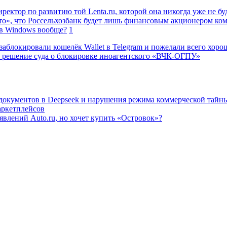
ректор по развитию той Lenta.ru, которой она никогда уже не бу
о», что Россельхозбанк будет лишь финансовым акционером ко
в Windows вообще?
1
заблокировали кошелёк Wallet в Telegram и пожелали всего хоро
 решение суда о блокировке иноагентского «ВЧК-ОГПУ»
 документов в Deepseek и нарушения режима коммерческой тайн
аркетплейсов
влений Auto.ru, но хочет купить «Островок»?