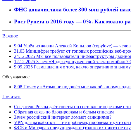
ФНС доначислила более 300 млн рублей нал
Рост Рунета в 2016 году — 0%. Как можно ра
Важное
9.04
Ушёл из жизни Алексей Копылов (copylove) — челов
31.03
Минцифры требует от топовых российских веб-прое
24.12.2025
Мы все пользователи инфраструктуры двойног
12.12.2025
Зачем «Яндексу» нужен свой электромобиль?
9.09.2025
Размышления о том, какую оперативно значим
Обсуждаемое
8.08
Почему «Атом» не подошёл мне как обычному водит
Почитать
Создатель Prisma даёт советы по составлению резюме с т
Обратная связь по блокировкам и белым спискам
Зачем российский интернет ломают санкциями?
VPN для разработки — не проблема, проблема то, что он
ФСБ и Минздрав предупреждают (только их никто не слу