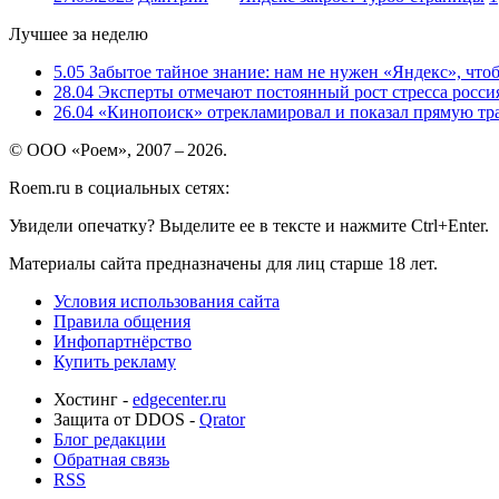
Лучшее за неделю
5.05
Забытое тайное знание: нам не нужен «Яндекс», чтоб
28.04
Эксперты отмечают постоянный рост стресса россия
26.04
«Кинопоиск» отрекламировал и показал прямую тр
© ООО «Роем», 2007 – 2026.
Roem.ru в социальных сетях:
Увидели опечатку? Выделите ее в тексте и нажмите Ctrl+Enter.
Материалы сайта предназначены для лиц старше 18 лет.
Условия использования сайта
Правила общения
Инфопартнёрство
Купить рекламу
Хостинг -
edgecenter.ru
Защита от DDOS -
Qrator
Блог редакции
Обратная связь
RSS