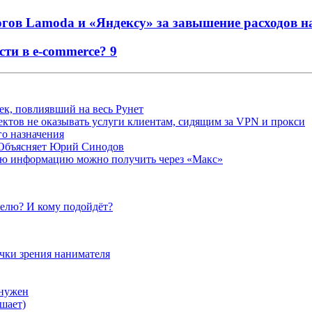
огов Lamoda и «Яндексу» за завышение расходов 
сти в e-commerce?
9
ек, повлиявший на весь Рунет
ктов не оказывать услуги клиентам, сидящим за VPN и прокси
о назначения
 Объясняет Юрий Синодов
ую информацию можно получить через «Макс»
елю? И кому подойдёт?
очки зрения нанимателя
 нужен
шает)