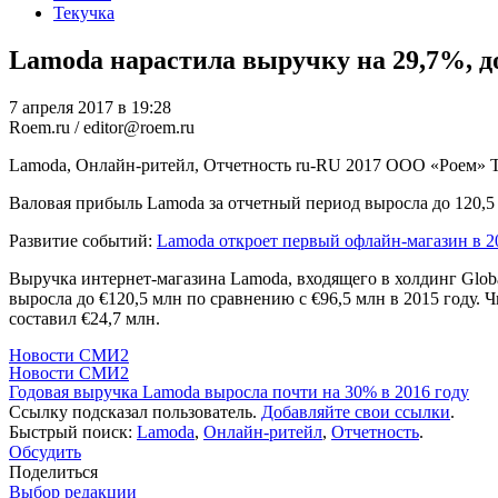
Текучка
Lamoda нарастила выручку на 29,7%, до
7 апреля 2017 в 19:28
Roem.ru / editor@roem.ru
Lamoda, Онлайн-ритейл, Отчетность
ru-RU
2017
ООО «Роем»
Валовая прибыль Lamoda за отчетный период выросла до 120,5 
Развитие событий:
Lamoda откроет первый офлайн-магазин в 2
Выручка интернет-магазина Lamoda, входящего в холдинг Globa
выросла до €120,5 млн по сравнению с €96,5 млн в 2015 году.
составил €24,7 млн.
Новости СМИ2
Новости СМИ2
Годовая выручка Lamoda выросла почти на 30% в 2016 году
Ссылку подсказал пользователь.
Добавляйте свои ссылки
.
Быстрый поиск:
Lamoda
,
Онлайн-ритейл
,
Отчетность
.
Обсудить
Поделиться
Выбор редакции