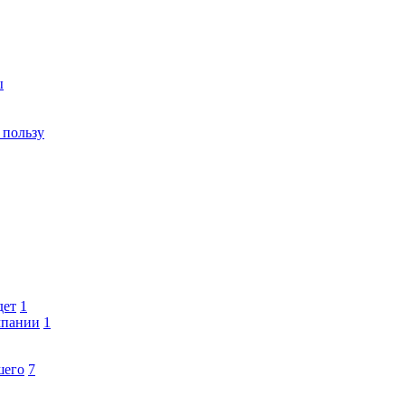
ы
 пользу
дет
1
мпании
1
шего
7