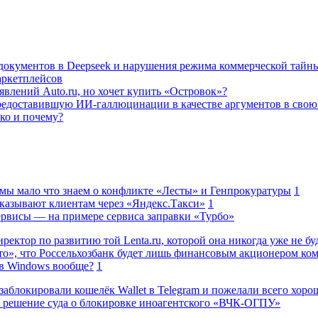
а документов в Deepseek и нарушения режима коммерческой тайн
аркетплейсов
влений Auto.ru, но хочет купить «Островок»?
редоставившую ИИ-галлюцинации в качестве аргументов в свою
ько и почему?
 мы мало что знаем о конфликте «Лесты» и Генпрокуратуры
1
казывают клиентам через «Яндекс.Такси»
1
сервисы — на примере сервиса заправки «Турбо»
ректор по развитию той Lenta.ru, которой она никогда уже не бу
о», что Россельхозбанк будет лишь финансовым акционером ко
в Windows вообще?
1
заблокировали кошелёк Wallet в Telegram и пожелали всего хоро
 решение суда о блокировке иноагентского «ВЧК-ОГПУ»