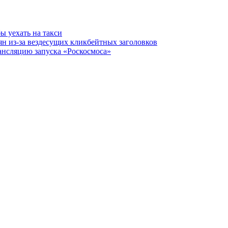
ы уехать на такси
н из-за вездесущих кликбейтных заголовков
ансляцию запуска «Роскосмоса»