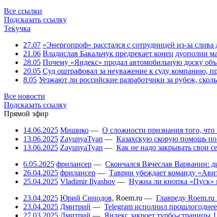
Все ссылки
Подсказать ссылку
Текучка
27.07
«Энергопроф» расстался с сотрудницей из-за слив
21.06
Владислав Бакальчук предрекает конец дуополии м
28.05
Почему «Яндекс» продал автомобильную доску объя
20.05
Суд оштрафовал за неуважение к суду компанию, п
8.05
Уезжают ли российские разработчики за рубеж, скол
Все новости
Подсказать ссылку
Прямой эфир
14.06.2025
Мишико
—
О сложности признания того, что
13.06.2025
ZayunyaTyan
—
Казахскую скорую помощь по
13.06.2025
ZayunyaTyan
—
Как не надо закрывать свои 
6.05.2025
фрилансер
—
Скончался Вячеслав Варванин: ди
26.04.2025
фрилансер
—
Таврин убеждает команду «Авит
25.04.2025
Vladimir Ilyashov
—
Нужна ли кнопка «Пуск» 
23.04.2025
Юрий Синодов
,
Roem.ru
—
Главреду Roem.ru 
23.04.2025
Дмитрий
—
Telegram исполнил прошлогоднее
27.03.2025
Дмитрий
—
Яндекс закроет турбо-страницы
1