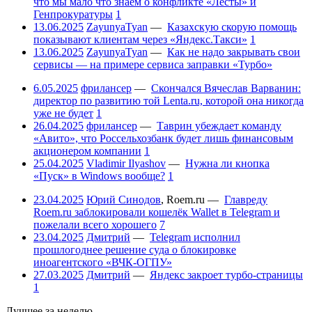
что мы мало что знаем о конфликте «Лесты» и
Генпрокуратуры
1
13.06.2025
ZayunyaTyan
—
Казахскую скорую помощь
показывают клиентам через «Яндекс.Такси»
1
13.06.2025
ZayunyaTyan
—
Как не надо закрывать свои
сервисы — на примере сервиса заправки «Турбо»
6.05.2025
фрилансер
—
Скончался Вячеслав Варванин:
директор по развитию той Lenta.ru, которой она никогда
уже не будет
1
26.04.2025
фрилансер
—
Таврин убеждает команду
«Авито», что Россельхозбанк будет лишь финансовым
акционером компании
1
25.04.2025
Vladimir Ilyashov
—
Нужна ли кнопка
«Пуск» в Windows вообще?
1
23.04.2025
Юрий Синодов
,
Roem.ru
—
Главреду
Roem.ru заблокировали кошелёк Wallet в Telegram и
пожелали всего хорошего
7
23.04.2025
Дмитрий
—
Telegram исполнил
прошлогоднее решение суда о блокировке
иноагентского «ВЧК-ОГПУ»
27.03.2025
Дмитрий
—
Яндекс закроет турбо-страницы
1
Лучшее за неделю