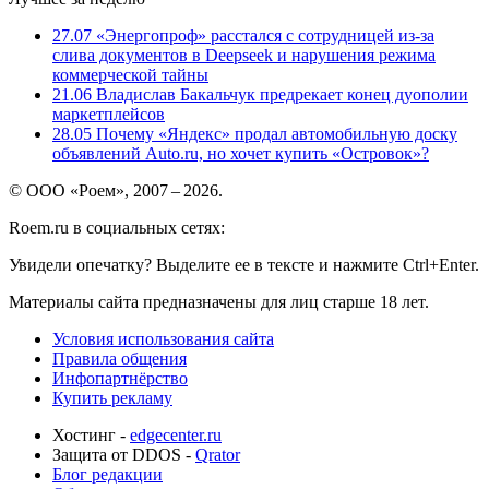
27.07
«Энергопроф» расстался с сотрудницей из-за
слива документов в Deepseek и нарушения режима
коммерческой тайны
21.06
Владислав Бакальчук предрекает конец дуополии
маркетплейсов
28.05
Почему «Яндекс» продал автомобильную доску
объявлений Auto.ru, но хочет купить «Островок»?
© ООО «Роем», 2007 – 2026.
Roem.ru в социальных сетях:
Увидели опечатку? Выделите ее в тексте и нажмите Ctrl+Enter.
Материалы сайта предназначены для лиц старше 18 лет.
Условия использования сайта
Правила общения
Инфопартнёрство
Купить рекламу
Хостинг -
edgecenter.ru
Защита от DDOS -
Qrator
Блог редакции