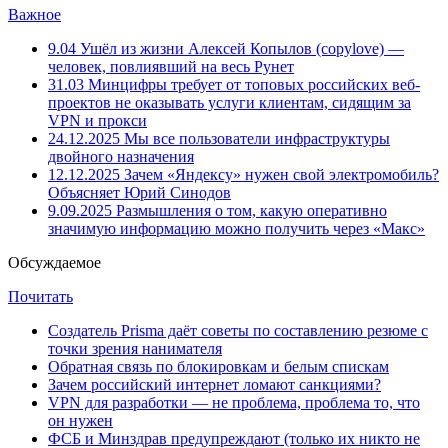
Важное
9.04
Ушёл из жизни Алексей Копылов (copylove) —
человек, повлиявший на весь Рунет
31.03
Минцифры требует от топовых российских веб-
проектов не оказывать услуги клиентам, сидящим за
VPN и прокси
24.12.2025
Мы все пользователи инфраструктуры
двойного назначения
12.12.2025
Зачем «Яндексу» нужен свой электромобиль?
Объясняет Юрий Синодов
9.09.2025
Размышления о том, какую оперативно
значимую информацию можно получить через «Макс»
Обсуждаемое
Почитать
Создатель Prisma даёт советы по составлению резюме с
точки зрения нанимателя
Обратная связь по блокировкам и белым спискам
Зачем российский интернет ломают санкциями?
VPN для разработки — не проблема, проблема то, что
он нужен
ФСБ и Минздрав предупреждают (только их никто не