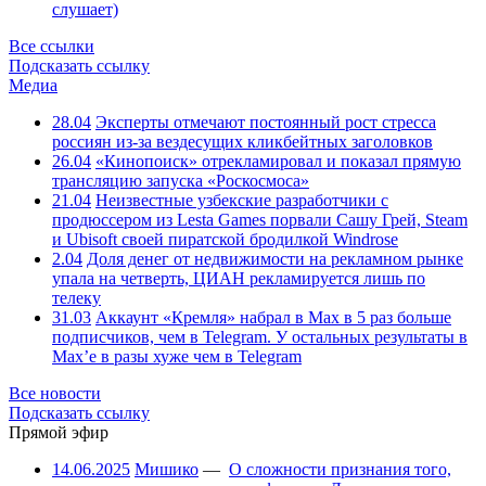
слушает)
Все ссылки
Подсказать ссылку
Медиа
28.04
Эксперты отмечают постоянный рост стресса
россиян из-за вездесущих кликбейтных заголовков
26.04
«Кинопоиск» отрекламировал и показал прямую
трансляцию запуска «Роскосмоса»
21.04
Неизвестные узбекские разработчики с
продюссером из Lesta Games порвали Сашу Грей, Steam
и Ubisoft своей пиратской бродилкой Windrose
2.04
Доля денег от недвижимости на рекламном рынке
упала на четверть, ЦИАН рекламируется лишь по
телеку
31.03
Аккаунт «Кремля» набрал в Max в 5 раз больше
подписчиков, чем в Telegram. У остальных результаты в
Max’е в разы хуже чем в Telegram
Все новости
Подсказать ссылку
Прямой эфир
14.06.2025
Мишико
—
О сложности признания того,