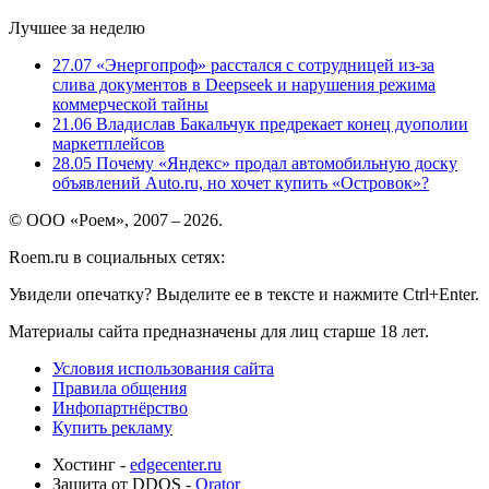
Лучшее за неделю
27.07
«Энергопроф» расстался с сотрудницей из-за
слива документов в Deepseek и нарушения режима
коммерческой тайны
21.06
Владислав Бакальчук предрекает конец дуополии
маркетплейсов
28.05
Почему «Яндекс» продал автомобильную доску
объявлений Auto.ru, но хочет купить «Островок»?
© ООО «Роем», 2007 – 2026.
Roem.ru в социальных сетях:
Увидели опечатку? Выделите ее в тексте и нажмите Ctrl+Enter.
Материалы сайта предназначены для лиц старше 18 лет.
Условия использования сайта
Правила общения
Инфопартнёрство
Купить рекламу
Хостинг -
edgecenter.ru
Защита от DDOS -
Qrator