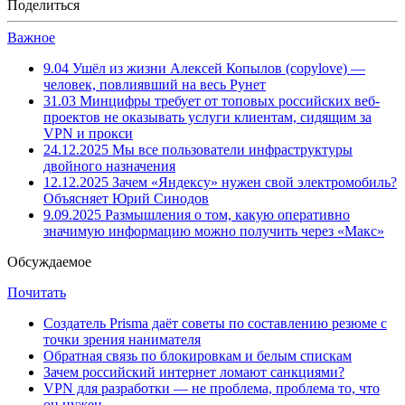
Поделиться
Важное
9.04
Ушёл из жизни Алексей Копылов (copylove) —
человек, повлиявший на весь Рунет
31.03
Минцифры требует от топовых российских веб-
проектов не оказывать услуги клиентам, сидящим за
VPN и прокси
24.12.2025
Мы все пользователи инфраструктуры
двойного назначения
12.12.2025
Зачем «Яндексу» нужен свой электромобиль?
Объясняет Юрий Синодов
9.09.2025
Размышления о том, какую оперативно
значимую информацию можно получить через «Макс»
Обсуждаемое
Почитать
Создатель Prisma даёт советы по составлению резюме с
точки зрения нанимателя
Обратная связь по блокировкам и белым спискам
Зачем российский интернет ломают санкциями?
VPN для разработки — не проблема, проблема то, что
он нужен