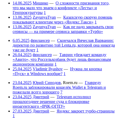
14.06.2025
Мишико
—
О сложности признания того,
что мы мало что знаем о конфликте «Лесты» и
Генпрокуратуры
1
13.06.2025
ZayunyaTyan
—
Казахскую скорую помощь
показывают клиентам через «Яндекс.Такси»
1
13.06.2025
ZayunyaTyan
—
Как не надо закрывать свои
сервисы — на примере сервиса заправки «Турбо»
6.05.2025
фрилансер
—
Скончался Вячеслав Варванин:
директор по развитию той Lenta.ru, которой она никогда
уже не будет
1
26.04.2025
фрилансер
—
Таврин убеждает команду
«Авито», что Россельхозбанк будет лишь финансовым
акционером компании
1
25.04.2025
Vladimir Ilyashov
—
Нужна ли кнопка
«Пуск» в Windows вообще?
1
23.04.2025
Юрий Синодов
,
Roem.ru
—
Главреду
Roem.ru заблокировали кошелёк Wallet в Telegram и
пожелали всего хорошего
7
23.04.2025
Дмитрий
—
Telegram исполнил
прошлогоднее решение суда о блокировке
иноагентского «ВЧК-ОГПУ»
27.03.2025
Дмитрий
—
Яндекс закроет турбо-страницы
1