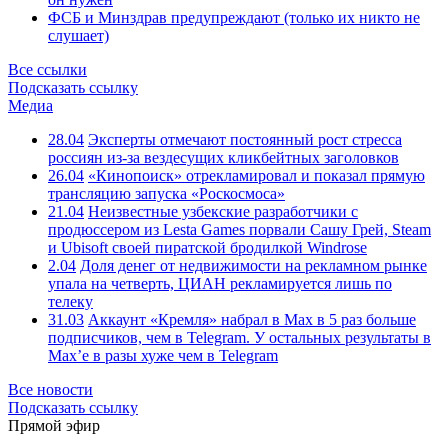
ФСБ и Минздрав предупреждают (только их никто не
слушает)
Все ссылки
Подсказать ссылку
Медиа
28.04
Эксперты отмечают постоянный рост стресса
россиян из-за вездесущих кликбейтных заголовков
26.04
«Кинопоиск» отрекламировал и показал прямую
трансляцию запуска «Роскосмоса»
21.04
Неизвестные узбекские разработчики с
продюссером из Lesta Games порвали Сашу Грей, Steam
и Ubisoft своей пиратской бродилкой Windrose
2.04
Доля денег от недвижимости на рекламном рынке
упала на четверть, ЦИАН рекламируется лишь по
телеку
31.03
Аккаунт «Кремля» набрал в Max в 5 раз больше
подписчиков, чем в Telegram. У остальных результаты в
Max’е в разы хуже чем в Telegram
Все новости
Подсказать ссылку
Прямой эфир