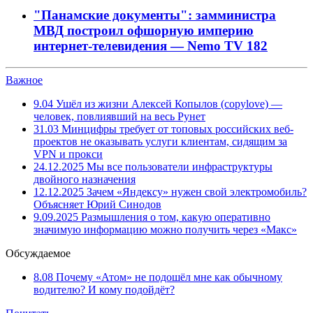
"Панамские документы": замминистра
МВД построил офшорную империю
интернет-телевидения — Nemo TV
182
Важное
9.04
Ушёл из жизни Алексей Копылов (copylove) —
человек, повлиявший на весь Рунет
31.03
Минцифры требует от топовых российских веб-
проектов не оказывать услуги клиентам, сидящим за
VPN и прокси
24.12.2025
Мы все пользователи инфраструктуры
двойного назначения
12.12.2025
Зачем «Яндексу» нужен свой электромобиль?
Объясняет Юрий Синодов
9.09.2025
Размышления о том, какую оперативно
значимую информацию можно получить через «Макс»
Обсуждаемое
8.08
Почему «Атом» не подошёл мне как обычному
водителю? И кому подойдёт?