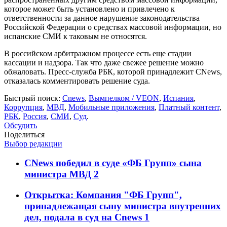
которое может быть установлено и привлечено к
ответственности за данное нарушение законодательства
Российской Федерации о средствах массовой информации, но
испанские СМИ к таковым не относятся.
В российском арбитражном процессе есть еще стадии
кассации и надзора. Так что даже свежее решение можно
обжаловать. Пресс-служба РБК, которой принадлежит CNews,
отказалась комментировать решение суда.
Быстрый поиск:
Cnews
,
Вымпелком / VEON
,
Испания
,
Коррупция
,
МВД
,
Мобильные приложения
,
Платный контент
,
РБК
,
Россия
,
СМИ
,
Суд
.
Обсудить
Поделиться
Выбор редакции
CNews победил в суде «ФБ Групп» сына
министра МВД
2
Открытка: Компания "ФБ Групп",
принадлежащая сыну министра внутренних
дел, подала в суд на Cnews
1