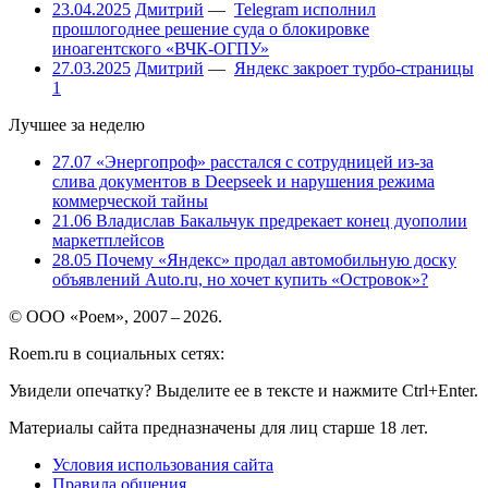
23.04.2025
Дмитрий
—
Telegram исполнил
прошлогоднее решение суда о блокировке
иноагентского «ВЧК-ОГПУ»
27.03.2025
Дмитрий
—
Яндекс закроет турбо-страницы
1
Лучшее за неделю
27.07
«Энергопроф» расстался с сотрудницей из-за
слива документов в Deepseek и нарушения режима
коммерческой тайны
21.06
Владислав Бакальчук предрекает конец дуополии
маркетплейсов
28.05
Почему «Яндекс» продал автомобильную доску
объявлений Auto.ru, но хочет купить «Островок»?
© ООО «Роем», 2007 – 2026.
Roem.ru в социальных сетях:
Увидели опечатку? Выделите ее в тексте и нажмите Ctrl+Enter.
Материалы сайта предназначены для лиц старше 18 лет.
Условия использования сайта
Правила общения