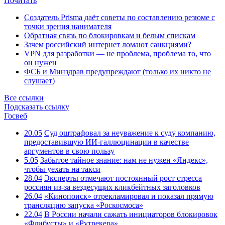
Почитать
Создатель Prisma даёт советы по составлению резюме с
точки зрения нанимателя
Обратная связь по блокировкам и белым спискам
Зачем российский интернет ломают санкциями?
VPN для разработки — не проблема, проблема то, что
он нужен
ФСБ и Минздрав предупреждают (только их никто не
слушает)
Все ссылки
Подсказать ссылку
Госвеб
20.05
Суд оштрафовал за неуважение к суду компанию,
предоставившую ИИ-галлюцинации в качестве
аргументов в свою пользу
5.05
Забытое тайное знание: нам не нужен «Яндекс»,
чтобы уехать на такси
28.04
Эксперты отмечают постоянный рост стресса
россиян из-за вездесущих кликбейтных заголовков
26.04
«Кинопоиск» отрекламировал и показал прямую
трансляцию запуска «Роскосмоса»
22.04
В России начали сажать инициаторов блокировок
«Флибусты» и «Рутрекера»