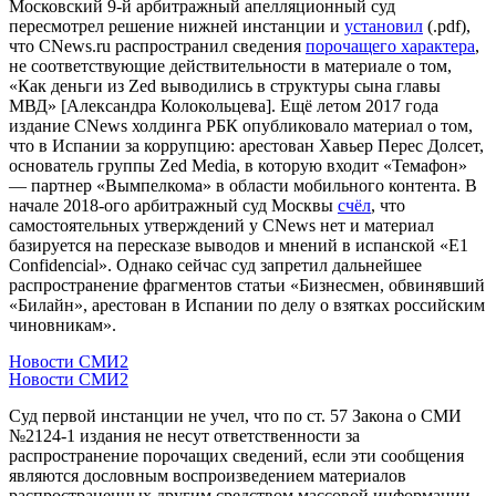
Московский 9-й арбитражный апелляционный суд
пересмотрел решение нижней инстанции и
установил
(.pdf),
что CNews.ru распространил сведения
порочащего характера
,
не соответствующие действительности в материале о том,
«Как деньги из Zed выводились в структуры сына главы
МВД» [Александра Колокольцева]. Ещё летом 2017 года
издание CNews холдинга РБК опубликовало материал о том,
что в Испании за коррупцию: арестован Хавьер Перес Долсет,
основатель группы Zed Media, в которую входит «Темафон»
— партнер «Вымпелкома» в области мобильного контента. В
начале 2018-ого арбитражный суд Москвы
счёл
, что
самостоятельных утверждений у CNews нет и материал
базируется на пересказе выводов и мнений в испанской «Е1
Confidencial». Однако сейчас суд запретил дальнейшее
распространение фрагментов статьи «Бизнесмен, обвинявший
«Билайн», арестован в Испании по делу о взятках российским
чиновникам».
Новости СМИ2
Новости СМИ2
Суд первой инстанции не учел, что по ст. 57 Закона о СМИ
№2124-1 издания не несут ответственности за
распространение порочащих сведений, если эти сообщения
являются дословным воспроизведением материалов
распространенных другим средством массовой информации,