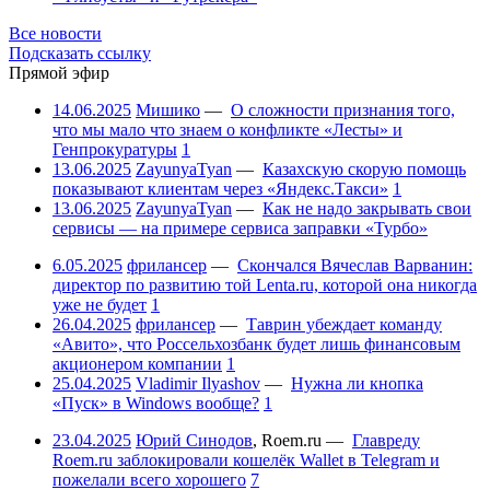
Все новости
Подсказать ссылку
Прямой эфир
14.06.2025
Мишико
—
О сложности признания того,
что мы мало что знаем о конфликте «Лесты» и
Генпрокуратуры
1
13.06.2025
ZayunyaTyan
—
Казахскую скорую помощь
показывают клиентам через «Яндекс.Такси»
1
13.06.2025
ZayunyaTyan
—
Как не надо закрывать свои
сервисы — на примере сервиса заправки «Турбо»
6.05.2025
фрилансер
—
Скончался Вячеслав Варванин:
директор по развитию той Lenta.ru, которой она никогда
уже не будет
1
26.04.2025
фрилансер
—
Таврин убеждает команду
«Авито», что Россельхозбанк будет лишь финансовым
акционером компании
1
25.04.2025
Vladimir Ilyashov
—
Нужна ли кнопка
«Пуск» в Windows вообще?
1
23.04.2025
Юрий Синодов
,
Roem.ru
—
Главреду
Roem.ru заблокировали кошелёк Wallet в Telegram и
пожелали всего хорошего
7