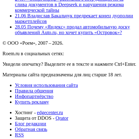
слива документов в Deepseek и нарушения режима
коммерческой тайны
21.06
Владислав Бакальчук предрекает конец дуополии
маркетплейсов
28.05
Почему «Яндекс» продал автомобильную доску
объявлений Auto.ru, но хочет купить «Островок»?
© ООО «Роем», 2007 – 2026.
Roem.ru в социальных сетях:
Увидели опечатку? Выделите ее в тексте и нажмите Ctrl+Enter.
Материалы сайта предназначены для лиц старше 18 лет.
Условия использования сайта
Правила общения
Инфопартнёрство
Купить рекламу
Хостинг -
edgecenter.ru
Защита от DDOS -
Qrator
Блог редакции
Обратная связь
RSS