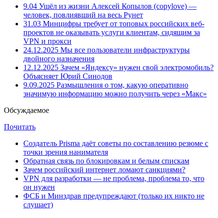
9.04
Ушёл из жизни Алексей Копылов (copylove) —
человек, повлиявший на весь Рунет
31.03
Минцифры требует от топовых российских веб-
проектов не оказывать услуги клиентам, сидящим за
VPN и прокси
24.12.2025
Мы все пользователи инфраструктуры
двойного назначения
12.12.2025
Зачем «Яндексу» нужен свой электромобиль?
Объясняет Юрий Синодов
9.09.2025
Размышления о том, какую оперативно
значимую информацию можно получить через «Макс»
Обсуждаемое
Почитать
Создатель Prisma даёт советы по составлению резюме с
точки зрения нанимателя
Обратная связь по блокировкам и белым спискам
Зачем российский интернет ломают санкциями?
VPN для разработки — не проблема, проблема то, что
он нужен
ФСБ и Минздрав предупреждают (только их никто не
слушает)