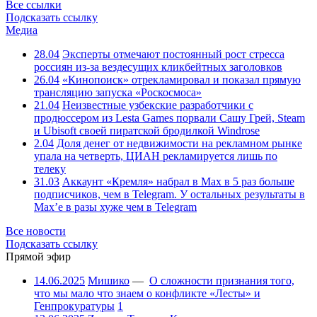
Все ссылки
Подсказать ссылку
Медиа
28.04
Эксперты отмечают постоянный рост стресса
россиян из-за вездесущих кликбейтных заголовков
26.04
«Кинопоиск» отрекламировал и показал прямую
трансляцию запуска «Роскосмоса»
21.04
Неизвестные узбекские разработчики с
продюссером из Lesta Games порвали Сашу Грей, Steam
и Ubisoft своей пиратской бродилкой Windrose
2.04
Доля денег от недвижимости на рекламном рынке
упала на четверть, ЦИАН рекламируется лишь по
телеку
31.03
Аккаунт «Кремля» набрал в Max в 5 раз больше
подписчиков, чем в Telegram. У остальных результаты в
Max’е в разы хуже чем в Telegram
Все новости
Подсказать ссылку
Прямой эфир
14.06.2025
Мишико
—
О сложности признания того,
что мы мало что знаем о конфликте «Лесты» и
Генпрокуратуры
1