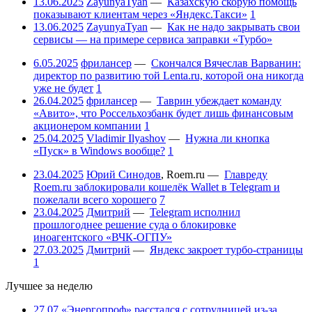
13.06.2025
ZayunyaTyan
—
Казахскую скорую помощь
показывают клиентам через «Яндекс.Такси»
1
13.06.2025
ZayunyaTyan
—
Как не надо закрывать свои
сервисы — на примере сервиса заправки «Турбо»
6.05.2025
фрилансер
—
Скончался Вячеслав Варванин:
директор по развитию той Lenta.ru, которой она никогда
уже не будет
1
26.04.2025
фрилансер
—
Таврин убеждает команду
«Авито», что Россельхозбанк будет лишь финансовым
акционером компании
1
25.04.2025
Vladimir Ilyashov
—
Нужна ли кнопка
«Пуск» в Windows вообще?
1
23.04.2025
Юрий Синодов
,
Roem.ru
—
Главреду
Roem.ru заблокировали кошелёк Wallet в Telegram и
пожелали всего хорошего
7
23.04.2025
Дмитрий
—
Telegram исполнил
прошлогоднее решение суда о блокировке
иноагентского «ВЧК-ОГПУ»
27.03.2025
Дмитрий
—
Яндекс закроет турбо-страницы
1
Лучшее за неделю
27.07
«Энергопроф» расстался с сотрудницей из-за