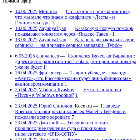
Прямой эфир
14.06.2025
Мишико
—
О сложности признания того,
что мы мало что знаем о конфликте «Лесты» и
Генпрокуратуры
1
13.06.2025
ZayunyaTyan
—
Казахскую скорую помощь
показывают клиентам через «Яндекс.Такси»
1
13.06.2025
ZayunyaTyan
—
Как не надо закрывать свои
сервисы — на примере сервиса заправки «Турбо»
6.05.2025
фрилансер
—
Скончался Вячеслав Варванин:
директор по развитию той Lenta.ru, которой она никогда
уже не будет
1
26.04.2025
фрилансер
—
Таврин убеждает команду
«Авито», что Россельхозбанк будет лишь финансовым
акционером компании
1
25.04.2025
Vladimir Ilyashov
—
Нужна ли кнопка
«Пуск» в Windows вообще?
1
23.04.2025
Юрий Синодов
,
Roem.ru
—
Главреду
Roem.ru заблокировали кошелёк Wallet в Telegram и
пожелали всего хорошего
7
23.04.2025
Дмитрий
—
Telegram исполнил
прошлогоднее решение суда о блокировке
иноагентского «ВЧК-ОГПУ»
27.03.2025
Дмитрий
—
Яндекс закроет турбо-страницы