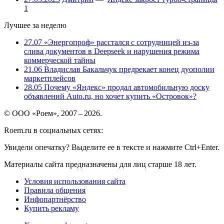
1
Лучшее за неделю
27.07
«Энергопроф» расстался с сотрудницей из-за
слива документов в Deepseek и нарушения режима
коммерческой тайны
21.06
Владислав Бакальчук предрекает конец дуополии
маркетплейсов
28.05
Почему «Яндекс» продал автомобильную доску
объявлений Auto.ru, но хочет купить «Островок»?
© ООО «Роем», 2007 – 2026.
Roem.ru в социальных сетях:
Увидели опечатку? Выделите ее в тексте и нажмите Ctrl+Enter.
Материалы сайта предназначены для лиц старше 18 лет.
Условия использования сайта
Правила общения
Инфопартнёрство
Купить рекламу