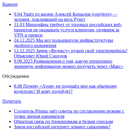
Важное
9.04
Ушёл из жизни Алексей Копылов (copylove) —
человек, повлиявший на весь Рунет
31.03
Минцифры требует от топовых российских веб-
проектов не оказывать услуги клиентам, сидящим за
VPN и прокси
24.12.2025
Мы все пользователи инфраструктуры
двойного назначения
12.12.2025
Зачем «Яндексу» нужен свой электромобиль?
Объясняет Юрий Синодов
9.09.2025
Размышления о том, какую оперативно
значимую информацию можно получить через «Макс»
Обсуждаемое
8.08
Почему «Атом» не подошёл мне как обычному
водителю? И кому подойдёт?
Почитать
Создатель Prisma даёт советы по составлению резюме с
точки зрения нанимателя
Обратная связь по блокировкам и белым спискам
Зачем российский интернет ломают санкциями?