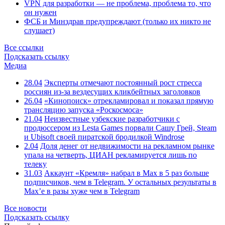
VPN для разработки — не проблема, проблема то, что
он нужен
ФСБ и Минздрав предупреждают (только их никто не
слушает)
Все ссылки
Подсказать ссылку
Медиа
28.04
Эксперты отмечают постоянный рост стресса
россиян из-за вездесущих кликбейтных заголовков
26.04
«Кинопоиск» отрекламировал и показал прямую
трансляцию запуска «Роскосмоса»
21.04
Неизвестные узбекские разработчики с
продюссером из Lesta Games порвали Сашу Грей, Steam
и Ubisoft своей пиратской бродилкой Windrose
2.04
Доля денег от недвижимости на рекламном рынке
упала на четверть, ЦИАН рекламируется лишь по
телеку
31.03
Аккаунт «Кремля» набрал в Max в 5 раз больше
подписчиков, чем в Telegram. У остальных результаты в
Max’е в разы хуже чем в Telegram
Все новости
Подсказать ссылку