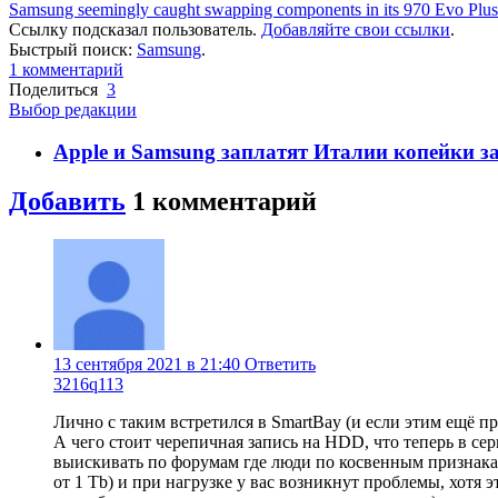
Samsung seemingly caught swapping components in its 970 Evo Plu
Ссылку подсказал пользователь.
Добавляйте свои ссылки
.
Быстрый поиск:
Samsung
.
1
комментарий
Поделиться
3
Выбор редакции
Apple и Samsung заплатят Италии копейки 
Добавить
1
комментарий
13 сентября 2021 в 21:40
Ответить
3216q113
Лично с таким встретился в SmartBay (и если этим ещё пр
А чего стоит черепичная запись на HDD, что теперь в се
выискивать по форумам где люди по косвенным признакам 
от 1 Tb) и при нагрузке у вас возникнут проблемы, хотя э