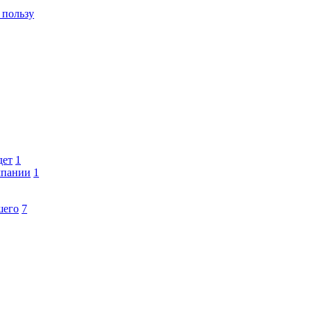
 пользу
дет
1
мпании
1
шего
7