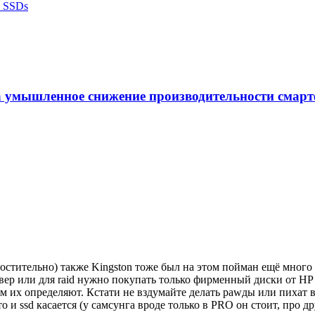
s SSDs
за умышленное снижение производительности смар
остительно) также Kingston тоже был на этом пойман ещё много 
рвер или для raid нужно покупать только фирменный диски от HP
их определяют. Кстати не вздумайте делать раwды или пихат в с
то и ssd касается (у самсунга вроде только в PRO он стоит, про 