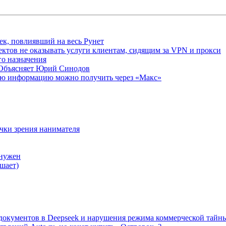
ек, повлиявший на весь Рунет
ктов не оказывать услуги клиентам, сидящим за VPN и прокси
о назначения
 Объясняет Юрий Синодов
ую информацию можно получить через «Макс»
очки зрения нанимателя
 нужен
шает)
а документов в Deepseek и нарушения режима коммерческой тайн