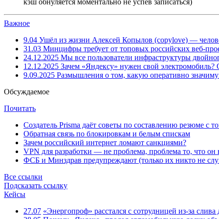
кэш обнуляется моментально не успев записаться)
Важное
9.04
Ушёл из жизни Алексей Копылов (copylove) — челов
31.03
Минцифры требует от топовых российских веб-прое
24.12.2025
Мы все пользователи инфраструктуры двойног
12.12.2025
Зачем «Яндексу» нужен свой электромобиль?
9.09.2025
Размышления о том, какую оперативно значим
Обсуждаемое
Почитать
Создатель Prisma даёт советы по составлению резюме с т
Обратная связь по блокировкам и белым спискам
Зачем российский интернет ломают санкциями?
VPN для разработки — не проблема, проблема то, что он
ФСБ и Минздрав предупреждают (только их никто не слу
Все ссылки
Подсказать ссылку
Кейсы
27.07
«Энергопроф» расстался с сотрудницей из-за слив