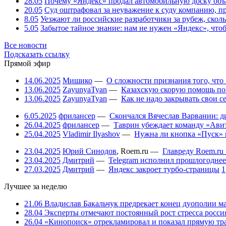
28.05
Почему «Яндекс» продал автомобильную доску объя
20.05
Суд оштрафовал за неуважение к суду компанию, п
8.05
Уезжают ли российские разработчики за рубеж, скол
5.05
Забытое тайное знание: нам не нужен «Яндекс», чтоб
Все новости
Подсказать ссылку
Прямой эфир
14.06.2025
Мишико
—
О сложности признания того, что
13.06.2025
ZayunyaTyan
—
Казахскую скорую помощь по
13.06.2025
ZayunyaTyan
—
Как не надо закрывать свои 
6.05.2025
фрилансер
—
Скончался Вячеслав Варванин: ди
26.04.2025
фрилансер
—
Таврин убеждает команду «Авит
25.04.2025
Vladimir Ilyashov
—
Нужна ли кнопка «Пуск» 
23.04.2025
Юрий Синодов
,
Roem.ru
—
Главреду Roem.ru 
23.04.2025
Дмитрий
—
Telegram исполнил прошлогоднее
27.03.2025
Дмитрий
—
Яндекс закроет турбо-страницы
1
Лучшее за неделю
21.06
Владислав Бакальчук предрекает конец дуополии м
28.04
Эксперты отмечают постоянный рост стресса россия
26.04
«Кинопоиск» отрекламировал и показал прямую тр