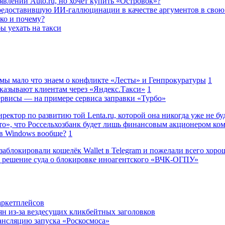
влений Auto.ru, но хочет купить «Островок»?
редоставившую ИИ-галлюцинации в качестве аргументов в свою
ько и почему?
ы уехать на такси
 мы мало что знаем о конфликте «Лесты» и Генпрокуратуры
1
казывают клиентам через «Яндекс.Такси»
1
сервисы — на примере сервиса заправки «Турбо»
ректор по развитию той Lenta.ru, которой она никогда уже не бу
о», что Россельхозбанк будет лишь финансовым акционером ко
в Windows вообще?
1
заблокировали кошелёк Wallet в Telegram и пожелали всего хоро
 решение суда о блокировке иноагентского «ВЧК-ОГПУ»
аркетплейсов
н из-за вездесущих кликбейтных заголовков
ансляцию запуска «Роскосмоса»