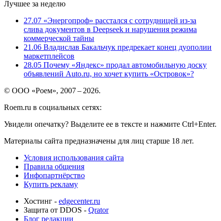
Лучшее за неделю
27.07
«Энергопроф» расстался с сотрудницей из-за
слива документов в Deepseek и нарушения режима
коммерческой тайны
21.06
Владислав Бакальчук предрекает конец дуополии
маркетплейсов
28.05
Почему «Яндекс» продал автомобильную доску
объявлений Auto.ru, но хочет купить «Островок»?
© ООО «Роем», 2007 – 2026.
Roem.ru в социальных сетях:
Увидели опечатку? Выделите ее в тексте и нажмите Ctrl+Enter.
Материалы сайта предназначены для лиц старше 18 лет.
Условия использования сайта
Правила общения
Инфопартнёрство
Купить рекламу
Хостинг -
edgecenter.ru
Защита от DDOS -
Qrator
Блог редакции