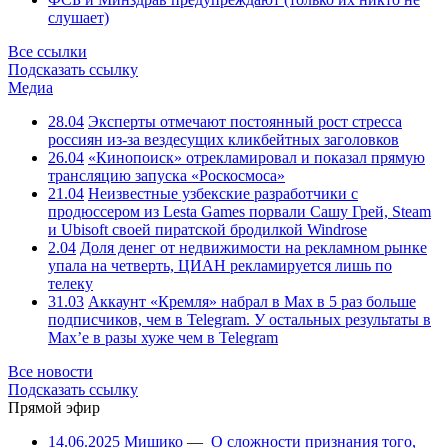
слушает)
Все ссылки
Подсказать ссылку
Медиа
28.04
Эксперты отмечают постоянный рост стресса
россиян из-за вездесущих кликбейтных заголовков
26.04
«Кинопоиск» отрекламировал и показал прямую
трансляцию запуска «Роскосмоса»
21.04
Неизвестные узбекские разработчики с
продюссером из Lesta Games порвали Сашу Грей, Steam
и Ubisoft своей пиратской бродилкой Windrose
2.04
Доля денег от недвижимости на рекламном рынке
упала на четверть, ЦИАН рекламируется лишь по
телеку
31.03
Аккаунт «Кремля» набрал в Max в 5 раз больше
подписчиков, чем в Telegram. У остальных результаты в
Max’е в разы хуже чем в Telegram
Все новости
Подсказать ссылку
Прямой эфир
14.06.2025
Мишико
—
О сложности признания того,