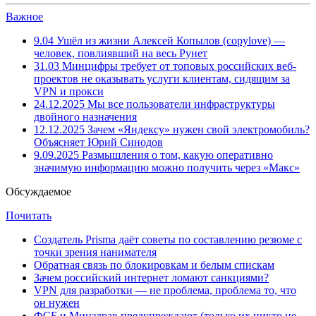
Важное
9.04
Ушёл из жизни Алексей Копылов (copylove) —
человек, повлиявший на весь Рунет
31.03
Минцифры требует от топовых российских веб-
проектов не оказывать услуги клиентам, сидящим за
VPN и прокси
24.12.2025
Мы все пользователи инфраструктуры
двойного назначения
12.12.2025
Зачем «Яндексу» нужен свой электромобиль?
Объясняет Юрий Синодов
9.09.2025
Размышления о том, какую оперативно
значимую информацию можно получить через «Макс»
Обсуждаемое
Почитать
Создатель Prisma даёт советы по составлению резюме с
точки зрения нанимателя
Обратная связь по блокировкам и белым спискам
Зачем российский интернет ломают санкциями?
VPN для разработки — не проблема, проблема то, что
он нужен
ФСБ и Минздрав предупреждают (только их никто не