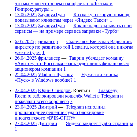
что мы мало что знаем о конфликте «Лесты» и
Генпрокуратуры
1
13.06.2025
ZayunyaTyan
—
Казахскую скорую помощь
показывают клиентам через «Яндекс.Такси»
1
13.06.2025
ZayunyaTyan
—
Как не надо закрывать свои
сервисы — на примере сервиса заправки «Турбо»
6.05.2025
фрилансер
—
Скончался Вячеслав Варванин:
директор по развитию той Lenta.ru, которой она никогда
уже не будет
1
26.04.2025
фрилансер
—
Таврин убеждает команду
«Авито», что Россельхозбанк будет лишь финансовым
акционером компании
1
25.04.2025
Vladimir Ilyashov
—
Нужна ли кнопка
«Пуск» в Windows вообще?
1
23.04.2025
Юрий Синодов
,
Roem.ru
—
Главреду
Roem.ru заблокировали кошелёк Wallet в Telegram и
пожелали всего хорошего
7
23.04.2025
Дмитрий
—
Telegram исполнил
прошлогоднее решение суда о блокировке
иноагентского «ВЧК-ОГПУ»
27.03.2025
Дмитрий
—
Яндекс закроет турбо-страницы
1