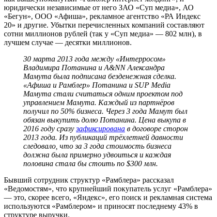
юридически независимые от него ЗАО «Суп медиа», АО
«Бегун», ООО «Афиша», рекламное агентство «РА Индекс
20» и другие. Убытки перечисленных компаний составляют
сотни миллионов рублей (так у «Суп медиа» — 802 млн), в
лучшем случае — десятки миллионов.
30 марта 2013 года между «Интерросом»
Владимира Потанина и A&NN Александра
Мамута была подписана безденежная сделка.
«Афиша и Рамблер» Потанина и SUP Media
Мамута стали считаться одним проектом под
управлением Мамута. Каждый из партнёров
получил по 50% бизнеса. Через 3 года Мамут был
обязан выкупить долю Потанина. Цена выкупа в
2016 году сразу
зафиксирована
в договоре сторон
2013 года. Из публикаций трёхлетней давности
следовало, что за 3 года стоимость бизнеса
должна была примерно удвоиться и каждая
половина стала бы стоить по $300 млн.
Бывший сотрудник структур «Рамблера» рассказал
«Ведомостям», что крупнейший покупатель услуг «Рамблера»
— это, скорее всего, «Яндекс», его поиск и рекламная система
используются «Рамблером» и приносят последнему 43% в
структуре выручки.