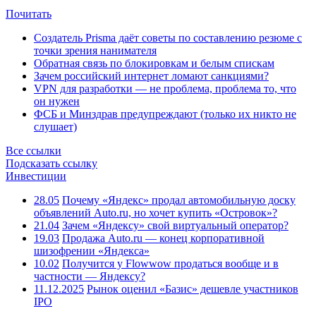
Почитать
Создатель Prisma даёт советы по составлению резюме с
точки зрения нанимателя
Обратная связь по блокировкам и белым спискам
Зачем российский интернет ломают санкциями?
VPN для разработки — не проблема, проблема то, что
он нужен
ФСБ и Минздрав предупреждают (только их никто не
слушает)
Все ссылки
Подсказать ссылку
Инвестиции
28.05
Почему «Яндекс» продал автомобильную доску
объявлений Auto.ru, но хочет купить «Островок»?
21.04
Зачем «Яндексу» свой виртуальный оператор?
19.03
Продажа Auto.ru — конец корпоративной
шизофрении «Яндекса»
10.02
Получится у Flowwow продаться вообще и в
частности — Яндексу?
11.12.2025
Рынок оценил «Базис» дешевле участников
IPO