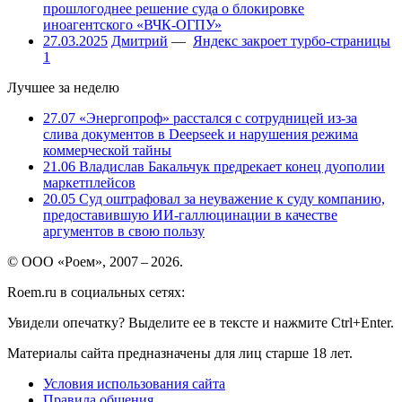
прошлогоднее решение суда о блокировке
иноагентского «ВЧК-ОГПУ»
27.03.2025
Дмитрий
—
Яндекс закроет турбо-страницы
1
Лучшее за неделю
27.07
«Энергопроф» расстался с сотрудницей из-за
слива документов в Deepseek и нарушения режима
коммерческой тайны
21.06
Владислав Бакальчук предрекает конец дуополии
маркетплейсов
20.05
Суд оштрафовал за неуважение к суду компанию,
предоставившую ИИ-галлюцинации в качестве
аргументов в свою пользу
© ООО «Роем», 2007 – 2026.
Roem.ru в социальных сетях:
Увидели опечатку? Выделите ее в тексте и нажмите Ctrl+Enter.
Материалы сайта предназначены для лиц старше 18 лет.
Условия использования сайта
Правила общения