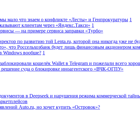
 мы мало что знаем о конфликте «Лесты» и Генпрокуратуры
1
казывают клиентам через «Яндекс.Такси»
1
сервисы — на примере сервиса заправки «Турбо»
ректор по развитию той Lenta.ru, которой она никогда уже не бу
о», что Россельхозбанк будет лишь финансовым акционером ко
в Windows вообще?
1
заблокировали кошелёк Wallet в Telegram и пожелали всего хоро
 решение суда о блокировке иноагентского «ВЧК-ОГПУ»
 документов в Deepseek и нарушения режима коммерческой тайн
аркетплейсов
влений Auto.ru, но хочет купить «Островок»?