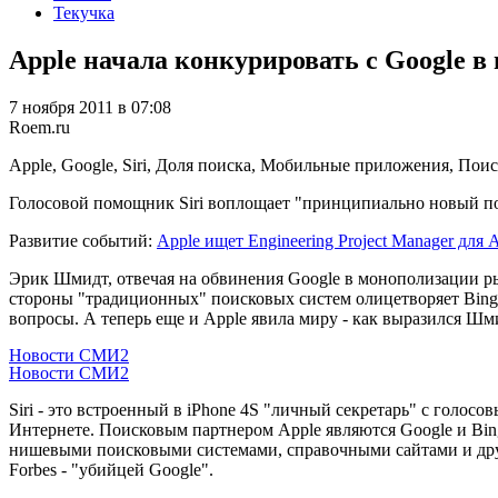
Текучка
Apple начала конкурировать с Google 
7 ноября 2011 в 07:08
Roem.ru
Apple, Google, Siri, Доля поиска, Мобильные приложения, По
Голосовой помощник Siri воплощает "принципиально новый по
Развитие событий:
Apple ищет Engineering Project Manager для 
Эрик Шмидт, отвечая на обвинения Google в монополизации р
стороны "традиционных" поисковых систем олицетворяет Bing. 
вопросы. А теперь еще и Apple явила миру - как выразился Шм
Новости СМИ2
Новости СМИ2
Siri - это встроенный в iPhone 4S "личный секретарь" с голос
Интернете. Поисковым партнером Apple являются Google и Bing,
нишевыми поисковыми системами, справочными сайтами и другим
Forbes - "убийцей Google".