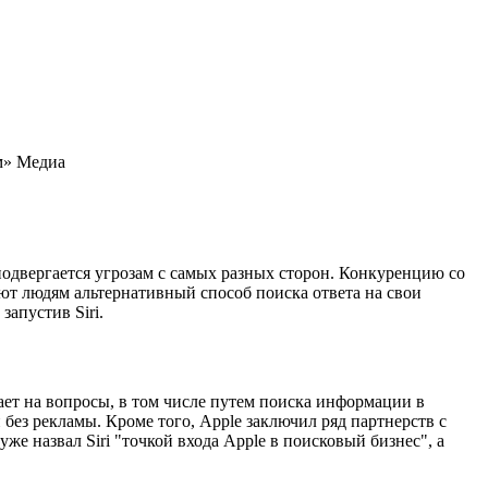
м»
Медиа
 подвергается угрозам с самых разных сторон. Конкуренцию со
яют людям альтернативный способ поиска ответа на свои
апустив Siri.
чает на вопросы, в том числе путем поиска информации в
 без рекламы. Кроме того, Apple заключил ряд партнерств с
е назвал Siri "точкой входа Apple в поисковый бизнес", а