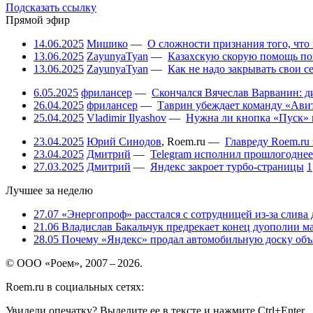
Подсказать ссылку
Прямой эфир
14.06.2025
Мишико
—
О сложности признания того, что
13.06.2025
ZayunyaTyan
—
Казахскую скорую помощь по
13.06.2025
ZayunyaTyan
—
Как не надо закрывать свои 
6.05.2025
фрилансер
—
Скончался Вячеслав Варванин: ди
26.04.2025
фрилансер
—
Таврин убеждает команду «Авит
25.04.2025
Vladimir Ilyashov
—
Нужна ли кнопка «Пуск» 
23.04.2025
Юрий Синодов
,
Roem.ru
—
Главреду Roem.ru 
23.04.2025
Дмитрий
—
Telegram исполнил прошлогоднее
27.03.2025
Дмитрий
—
Яндекс закроет турбо-страницы
1
Лучшее за неделю
27.07
«Энергопроф» расстался с сотрудницей из-за слива
21.06
Владислав Бакальчук предрекает конец дуополии м
28.05
Почему «Яндекс» продал автомобильную доску объя
© ООО «Роем», 2007 – 2026.
Roem.ru в социальных сетях:
Увидели опечатку? Выделите ее в тексте и нажмите Ctrl+Enter.