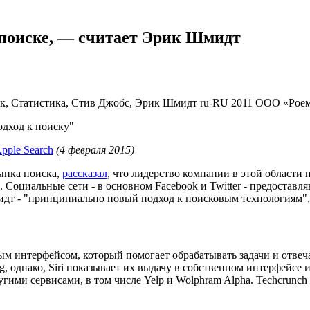
в поиске, — считает Эрик Шмидт
иск, Статистика, Стив Джобс, Эрик Шмидт
ru-RU
2011
ООО «Рое
дход к поиску"
Apple Search
(4 февраля 2015)
ынка поиска,
рассказал
, что лидерство компании в этой области
Социальные сети - в основном Facebook и Twitter - предоставл
идт - "принципиально новый подход к поисковым технологиям", з
овым интерфейсом, который помогает обрабатывать задачи и отве
 однако, Siri показывает их выдачу в собственном интерфейсе и
и сервисами, в том числе Yelp и Wolphram Alpha. Techcrunch уж