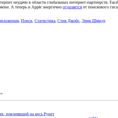
 терпит неудачи в области глобальных интернет-партнерств. Fac
мени. А теперь и Apple энергично
отдаляется
от поискового гига
риложения
,
Поиск
,
Статистика
,
Стив Джобс
,
Эрик Шмидт
.
S»
ек, повлиявший на весь Рунет