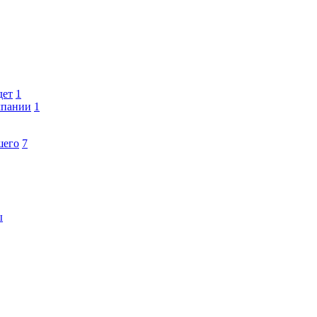
дет
1
мпании
1
шего
7
ы