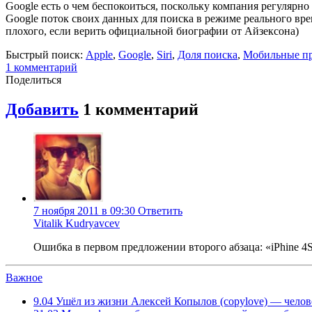
Google есть о чем беспокоиться, поскольку компания регулярно
Google поток своих данных для поиска в режиме реального вре
плохого, если верить официальной биографии от Айзексона)
Быстрый поиск:
Apple
,
Google
,
Siri
,
Доля поиска
,
Мобильные п
1
комментарий
Поделиться
Добавить
1
комментарий
7 ноября 2011 в 09:30
Ответить
Vitalik Kudryavcev
Ошибка в первом предложении второго абзаца: «iPhine 4
Важное
9.04
Ушёл из жизни Алексей Копылов (copylove) — челов