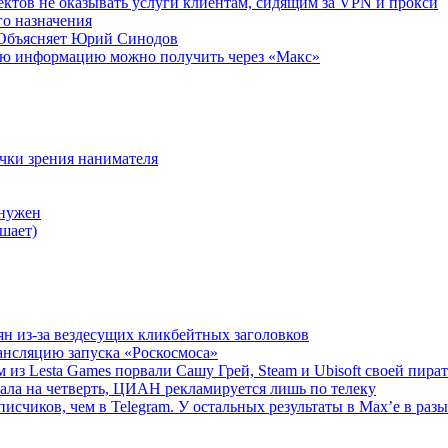
ктов не оказывать услуги клиентам, сидящим за VPN и прокси
о назначения
 Объясняет Юрий Синодов
ую информацию можно получить через «Макс»
очки зрения нанимателя
 нужен
шает)
ян из-за вездесущих кликбейтных заголовков
ансляцию запуска «Роскосмоса»
 из Lesta Games порвали Сашу Грей, Steam и Ubisoft своей пира
ала на четверть, ЦИАН рекламируется лишь по телеку
исчиков, чем в Telegram. У остальных результаты в Max’е в разы