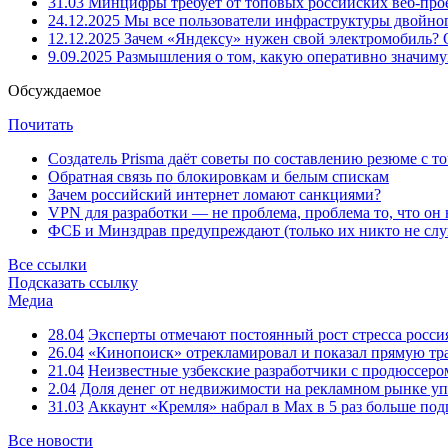
31.03
Минцифры требует от топовых российских веб-прое
24.12.2025
Мы все пользователи инфраструктуры двойног
12.12.2025
Зачем «Яндексу» нужен свой электромобиль?
9.09.2025
Размышления о том, какую оперативно значим
Обсуждаемое
Почитать
Создатель Prisma даёт советы по составлению резюме с т
Обратная связь по блокировкам и белым спискам
Зачем российский интернет ломают санкциями?
VPN для разработки — не проблема, проблема то, что он
ФСБ и Минздрав предупреждают (только их никто не слу
Все ссылки
Подсказать ссылку
Медиа
28.04
Эксперты отмечают постоянный рост стресса росси
26.04
«Кинопоиск» отрекламировал и показал прямую тр
21.04
Неизвестные узбекские разработчики с продюссером
2.04
Доля денег от недвижимости на рекламном рынке уп
31.03
Аккаунт «Кремля» набрал в Max в 5 раз больше подп
Все новости