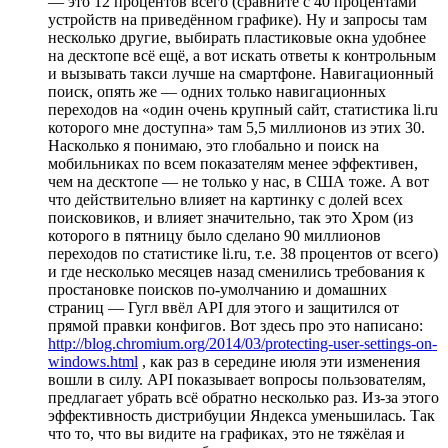
— это 12 процентов всего (сравните с 40 процентами
устройств на приведённом графике). Ну и запросы там
несколько другие, выбирать пластиковые окна удобнее
на десктопе всё ещё, а вот искать ответы к контрольным
и вызывать такси лучше на смартфоне. Навигационный
поиск, опять же — одних только навигационных
переходов на «один очень крупный сайт, статистика li.ru
которого мне доступна» там 5,5 миллионов из этих 30.
Насколько я понимаю, это глобально и поиск на
мобильниках по всем показателям менее эффективен,
чем на десктопе — не только у нас, в США тоже. А вот
что действительно влияет на картинку с долей всех
поисковиков, и влияет значительно, так это Хром (из
которого в пятницу было сделано 90 миллионов
переходов по статистике li.ru, т.е. 38 процентов от всего)
и где несколько месяцев назад сменились требования к
простановке поисков по-умолчанию и домашних
страниц — Гугл ввёл API для этого и защитился от
прямой правки конфигов. Вот здесь про это написано:
http://blog.chromium.org/2014/03/protecting-user-settings-on-
windows.html
, как раз в середине июля эти изменения
вошли в силу. API показывает вопросы пользователям,
предлагает убрать всё обратно несколько раз. Из-за этого
эффективность дистрибуции Яндекса уменьшилась. Так
что то, что вы видите на графиках, это не тяжёлая и