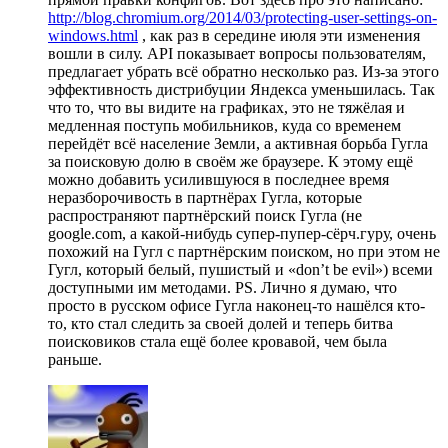
http://blog.chromium.org/2014/03/protecting-user-settings-on-
windows.html
, как раз в середине июля эти изменения
вошли в силу. API показывает вопросы пользователям,
предлагает убрать всё обратно несколько раз. Из-за этого
эффективность дистрибуции Яндекса уменьшилась. Так
что то, что вы видите на графиках, это не тяжёлая и
медленная поступь мобильников, куда со временем
перейдёт всё население Земли, а активная борьба Гугла
за поисковую долю в своём же браузере. К этому ещё
можно добавить усилившуюся в последнее время
неразборочивость в партнёрах Гугла, которые
распространяют партнёрский поиск Гугла (не
google.com, а какой-нибудь супер-пупер-сёрч.гуру, очень
похожий на Гугл с партнёрским поиском, но при этом не
Гугл, который белый, пушистый и «don’t be evil») всеми
доступными им методами. PS. Лично я думаю, что
просто в русском офисе Гугла наконец-то нашёлся кто-
то, кто стал следить за своей долей и теперь битва
поисковиков стала ещё более кровавой, чем была
раньше.