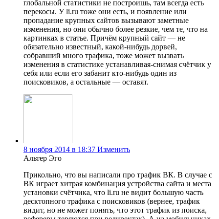
глобальной статистики не построишь, там всегда есть
перекосы. У li.ru тоже они есть, и появление или
пропадание крупных сайтов вызывают заметные
изменения, но они обычно более резкие, чем те, что на
картинках в статье. Причём крупный сайт — не
обязательно известный, какой-нибудь дорвей,
собравший много трафика, тоже может вызвать
изменения в статистике устанавливая-снимая счётчик у
себя или если его забанит кто-нибудь один из
поисковиков, а остальные — оставят.
8 ноября 2014 в 18:37
Изменить
Альтер Эго
Прикольно, что вы написали про трафик ВК. В случае с
ВК играет хитрая комбинация устройства сайта и места
установки счётчика, что li.ru не видит большую часть
десктопного трафика с поисковиков (вернее, трафик
видит, но не может понять, что этот трафик из поиска,
рефереры теряются при редиректах). А на мобильниках