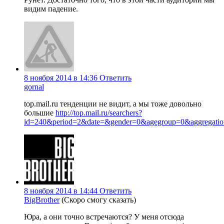
видим падение.
8 ноября 2014 в 14:36
Ответить
gornal
top.mail.ru тенденции не видит, а мы тоже довольно
большие
http://top.mail.ru/searchers?
id=240&period=2&date=&gender=0&agegroup=0&aggregation=
8 ноября 2014 в 14:44
Ответить
BigBrother
(Скоро смогу сказать)
Юра, а они точно встречаются? У меня отсюда