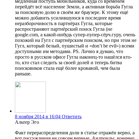
медленная поступь мобильников, куда со временем
перейдёт всё население Земли, а активная борьба Гугла
за поисковую долю в своём же браузере. К этому ещё
можно добавить усилившуюся в последнее время
неразборочивость в партнёрах Гугла, которые
распространяют партнёрский поиск Гугла (не
google.com, а какой-нибудь супер-пупер-сёрч.гуру, очень
похожий на Гугл с партнёрским поиском, но при этом не
Гугл, который белый, пушистый и «don’t be evil») всеми
доступными им методами. PS. Лично я думаю, что
просто в русском офисе Гугла наконец-то нашёлся кто-
то, кто стал следить за своей долей и теперь битва
поисковиков стала ещё более кровавой, чем была
раньше.
8 ноября 2014 в 16:04
Ответить
Альтер Эго
Факт перераспределения доли в статье отражён верно, а
вот рассуждения не совсем верные. Андроиды, конечно,