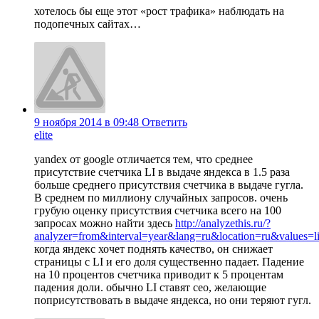
хотелось бы еще этот «рост трафика» наблюдать на
подопечных сайтах…
9 ноября 2014 в 09:48
Ответить
elite
yandex от google отличается тем, что среднее
присутствие счетчика LI в выдаче яндекса в 1.5 раза
больше среднего присутствия счетчика в выдаче гугла.
В среднем по миллиону случайных запросов. очень
грубую оценку присутствия счетчика всего на 100
запросах можно найти здесь
http://analyzethis.ru/?
analyzer=from&interval=year&lang=ru&location=ru&values=l
когда яндекс хочет поднять качество, он снижает
страницы с LI и его доля существенно падает. Падение
на 10 процентов счетчика приводит к 5 процентам
падения доли. обычно LI ставят сео, желающие
поприсутствовать в выдаче яндекса, но они теряют гугл.