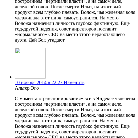
построением «вертикали власти», а на самом деле,
дележкой голов. После смерти Ильи, на итоговый
продукт всем глубоко плевать. Волож, чья железная воля
удерживала этот цирк, самоустранился. На место
Воложа назначили личность глубоко фиктивную. Еще
год-другой падения, совет директоров поставит
«нормального» CEO на место этого неработающего
дуэта. Дай Бог, угадают.
10 ноября 2014 в 22:27
Изменить
Альтер Эго
С момента «транспонирования» все в Яндексе увлечены
построением «вертикали власти», а на самом деле,
дележкой голов. После смерти Ильи, на итоговый
продукт всем глубоко плевать. Волож, чья железная воля
удерживала этот цирк, самоустранился. На место
Воложа назначили личность глубоко фиктивную. Еще
год-другой падения, совет директоров поставит
«нормального» CEO на место этого неработающего