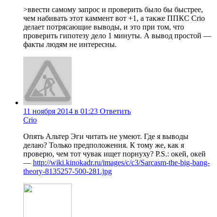
>ввести самому запрос и проверить было бы быстрее,
чем набивать этот каммент вот +1, а также ППКС Crio
делает потрясающие выводы, и это при том, что
проверить гипотезу дело 1 минуты. А вывод простой —
факты людям не интересны.
11 ноября 2014 в 01:23
Ответить
Crio
Опять Альтер Эги читать не умеют. Где я выводы
делаю? Только предположения. К тому же, как я
проверю, чем тот чувак ищет порнуху? P.S.: окей, окей
—
http://wiki.kinokadr.ru/images/c/c3/Sarcasm-the-big-bang-
theory-8135257-500-281.jpg