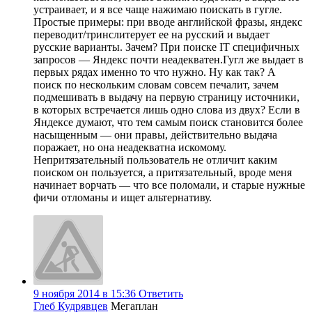
устраивает, и я все чаще нажимаю поискать в гугле.
Простые примеры: при вводе английской фразы, яндекс
переводит/тринслитерует ее на русский и выдает
русские варианты. Зачем? При поиске IT специфичных
запросов — Яндекс почти неадекватен.Гугл же выдает в
первых рядах именно то что нужно. Ну как так? А
поиск по нескольким словам совсем печалит, зачем
подмешивать в выдачу на первую страницу источники,
в которых встречается лишь одно слова из двух? Если в
Яндексе думают, что тем самым поиск становится более
насыщенным — они правы, действительно выдача
поражает, но она неадекватна искомому.
Непритязательный пользователь не отличит каким
поиском он пользуется, а притязательный, вроде меня
начинает ворчать — что все поломали, и старые нужные
фичи отломаны и ищет альтернативу.
9 ноября 2014 в 15:36
Ответить
Глеб Кудрявцев
Мегаплан