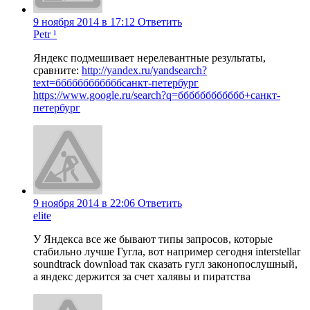
9 ноября 2014 в 17:12
Ответить
Petr ¹
Яндекс подмешивает нерелевантные результаты,
сравните:
http://yandex.ru/yandsearch?
text=ббббббббббббсанкт-петербург
https://www.google.ru/search?q=бббббббббббб+санкт-
петербург
9 ноября 2014 в 22:06
Ответить
elite
У Яндекса все же бывают типы запросов, которые
стабильно лучше Гугла, вот например сегодня interstellar
soundtrack download так сказать гугл законопослушный,
а яндекс держится за счет халявы и пиратства