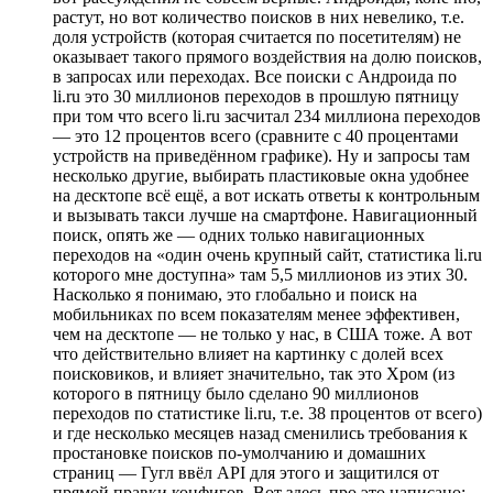
растут, но вот количество поисков в них невелико, т.е.
доля устройств (которая считается по посетителям) не
оказывает такого прямого воздействия на долю поисков,
в запросах или переходах. Все поиски с Андроида по
li.ru это 30 миллионов переходов в прошлую пятницу
при том что всего li.ru засчитал 234 миллиона переходов
— это 12 процентов всего (сравните с 40 процентами
устройств на приведённом графике). Ну и запросы там
несколько другие, выбирать пластиковые окна удобнее
на десктопе всё ещё, а вот искать ответы к контрольным
и вызывать такси лучше на смартфоне. Навигационный
поиск, опять же — одних только навигационных
переходов на «один очень крупный сайт, статистика li.ru
которого мне доступна» там 5,5 миллионов из этих 30.
Насколько я понимаю, это глобально и поиск на
мобильниках по всем показателям менее эффективен,
чем на десктопе — не только у нас, в США тоже. А вот
что действительно влияет на картинку с долей всех
поисковиков, и влияет значительно, так это Хром (из
которого в пятницу было сделано 90 миллионов
переходов по статистике li.ru, т.е. 38 процентов от всего)
и где несколько месяцев назад сменились требования к
простановке поисков по-умолчанию и домашних
страниц — Гугл ввёл API для этого и защитился от
прямой правки конфигов. Вот здесь про это написано: