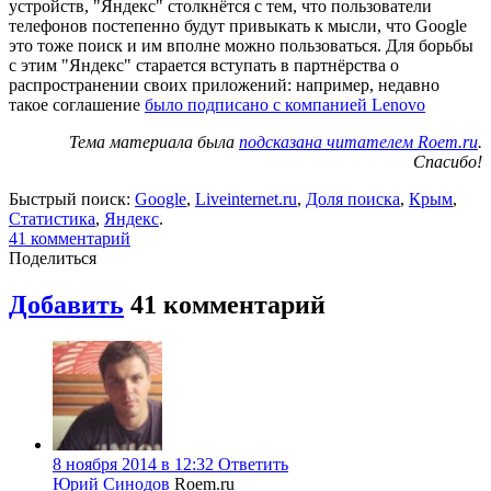
устройств, "Яндекс" столкнётся с тем, что пользователи
телефонов постепенно будут привыкать к мысли, что Google
это тоже поиск и им вполне можно пользоваться. Для борьбы
с этим "Яндекс" старается вступать в партнёрства о
распространении своих приложений: например, недавно
такое соглашение
было подписано с компанией Lenovo
Тема материала была
подсказана читателем Roem.ru
.
Спасибо!
Быстрый поиск:
Google
,
Liveinternet.ru
,
Доля поиска
,
Крым
,
Статистика
,
Яндекс
.
41
комментарий
Поделиться
Добавить
41
комментарий
8 ноября 2014 в 12:32
Ответить
Юрий Синодов
Roem.ru