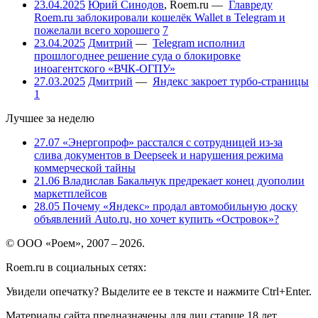
23.04.2025
Юрий Синодов
,
Roem.ru
—
Главреду
Roem.ru заблокировали кошелёк Wallet в Telegram и
пожелали всего хорошего
7
23.04.2025
Дмитрий
—
Telegram исполнил
прошлогоднее решение суда о блокировке
иноагентского «ВЧК-ОГПУ»
27.03.2025
Дмитрий
—
Яндекс закроет турбо-страницы
1
Лучшее за неделю
27.07
«Энергопроф» расстался с сотрудницей из-за
слива документов в Deepseek и нарушения режима
коммерческой тайны
21.06
Владислав Бакальчук предрекает конец дуополии
маркетплейсов
28.05
Почему «Яндекс» продал автомобильную доску
объявлений Auto.ru, но хочет купить «Островок»?
© ООО «Роем», 2007 – 2026.
Roem.ru в социальных сетях:
Увидели опечатку? Выделите ее в тексте и нажмите Ctrl+Enter.
Материалы сайта предназначены для лиц старше 18 лет.