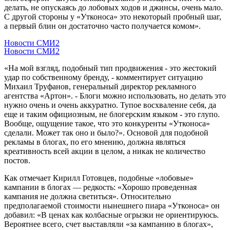
делать, не опускаясь до лобовых ходов и джинсы, очень мало.
С другой стороны у «Утконоса» это некоторый пробный шаг,
а первый блин он достаточно часто получается комом».
Новости СМИ2
Новости СМИ2
«На мой взгляд, подобный тип продвижения - это жестокий
удар по собственному бренду, - комментирует ситуацию
Михаил Труфанов, генеральный директор рекламного
агентства «Артон». - Блоги можно использовать, но делать это
нужно очень и очень аккуратно. Тупое восхваление себя, да
еще и таким официозным, не блогерским языком - это глупо.
Вообще, ощущение такое, что это конкуренты «Утконоса»
сделали. Может так оно и было?». Основой для подобной
рекламы в блогах, по его мнению, должна являться
креативность всей акции в целом, а никак не количество
постов.
Как отмечает Кирилл Готовцев, подобные «лобовые»
кампании в блогах — редкость: «Хорошо проведенная
кампания не должна светиться». Относительно
предполагаемой стоимости нынешнего пиара «Утконоса» он
добавил: «В ценах как колбасные огрызки не ориентируюсь.
Вероятнее всего, счет выставляли «за кампанию в блогах»,