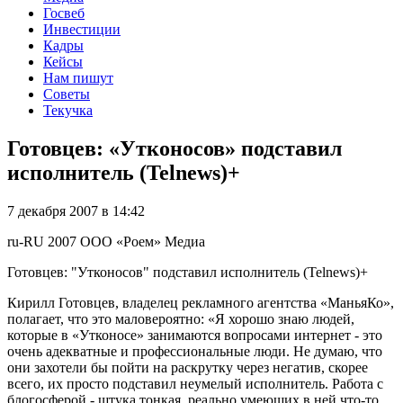
Госвеб
Инвестиции
Кадры
Кейсы
Нам пишут
Советы
Текучка
Готовцев: «Утконосов» подставил
исполнитель (Telnews)+
7 декабря 2007 в 14:42
ru-RU
2007
ООО «Роем»
Медиа
Готовцев: "Утконосов" подставил исполнитель (Telnews)+
Кирилл Готовцев, владелец рекламного агентства «МаньяКо»,
полагает, что это маловероятно: «Я хорошо знаю людей,
которые в «Утконосе» занимаются вопросами интернет - это
очень адекватные и профессиональные люди. Не думаю, что
они захотели бы пойти на раскрутку через негатив, скорее
всего, их просто подставил неумелый исполнитель. Работа с
блогосферой - штука тонкая, реально умеющих в ней что-то