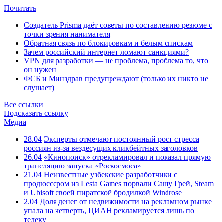
Почитать
Создатель Prisma даёт советы по составлению резюме с
точки зрения нанимателя
Обратная связь по блокировкам и белым спискам
Зачем российский интернет ломают санкциями?
VPN для разработки — не проблема, проблема то, что
он нужен
ФСБ и Минздрав предупреждают (только их никто не
слушает)
Все ссылки
Подсказать ссылку
Медиа
28.04
Эксперты отмечают постоянный рост стресса
россиян из-за вездесущих кликбейтных заголовков
26.04
«Кинопоиск» отрекламировал и показал прямую
трансляцию запуска «Роскосмоса»
21.04
Неизвестные узбекские разработчики с
продюссером из Lesta Games порвали Сашу Грей, Steam
и Ubisoft своей пиратской бродилкой Windrose
2.04
Доля денег от недвижимости на рекламном рынке
упала на четверть, ЦИАН рекламируется лишь по
телеку