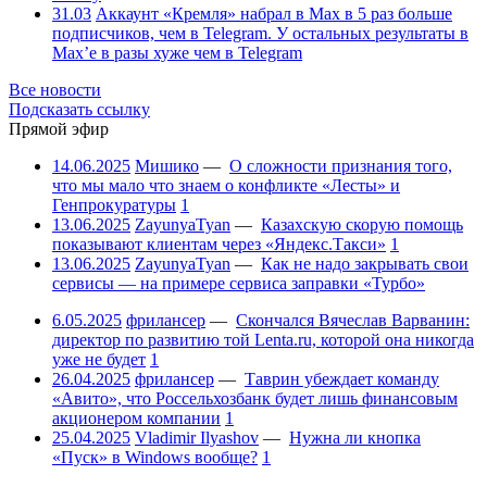
31.03
Аккаунт «Кремля» набрал в Max в 5 раз больше
подписчиков, чем в Telegram. У остальных результаты в
Max’е в разы хуже чем в Telegram
Все новости
Подсказать ссылку
Прямой эфир
14.06.2025
Мишико
—
О сложности признания того,
что мы мало что знаем о конфликте «Лесты» и
Генпрокуратуры
1
13.06.2025
ZayunyaTyan
—
Казахскую скорую помощь
показывают клиентам через «Яндекс.Такси»
1
13.06.2025
ZayunyaTyan
—
Как не надо закрывать свои
сервисы — на примере сервиса заправки «Турбо»
6.05.2025
фрилансер
—
Скончался Вячеслав Варванин:
директор по развитию той Lenta.ru, которой она никогда
уже не будет
1
26.04.2025
фрилансер
—
Таврин убеждает команду
«Авито», что Россельхозбанк будет лишь финансовым
акционером компании
1
25.04.2025
Vladimir Ilyashov
—
Нужна ли кнопка
«Пуск» в Windows вообще?
1