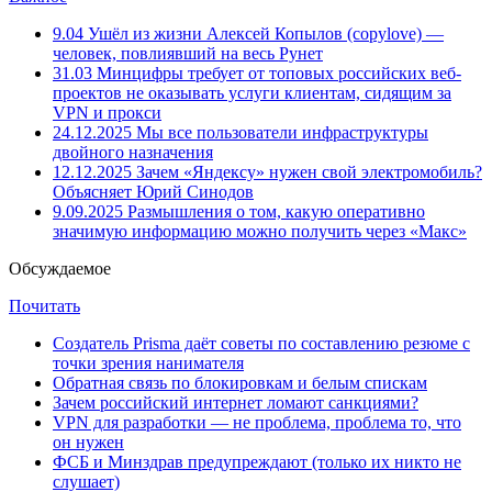
9.04
Ушёл из жизни Алексей Копылов (copylove) —
человек, повлиявший на весь Рунет
31.03
Минцифры требует от топовых российских веб-
проектов не оказывать услуги клиентам, сидящим за
VPN и прокси
24.12.2025
Мы все пользователи инфраструктуры
двойного назначения
12.12.2025
Зачем «Яндексу» нужен свой электромобиль?
Объясняет Юрий Синодов
9.09.2025
Размышления о том, какую оперативно
значимую информацию можно получить через «Макс»
Обсуждаемое
Почитать
Создатель Prisma даёт советы по составлению резюме с
точки зрения нанимателя
Обратная связь по блокировкам и белым спискам
Зачем российский интернет ломают санкциями?
VPN для разработки — не проблема, проблема то, что
он нужен
ФСБ и Минздрав предупреждают (только их никто не
слушает)