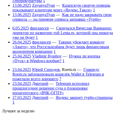
Генпрокуратуры
1
13.06.2025
ZayunyaTyan
—
Казахскую скорую помощь
показывают клиентам через «Яндекс.Такси»
1
13.06.2025
ZayunyaTyan
—
Как не надо закрывать свои
сервисы — на примере сервиса заправки «Турбо»
6.05.2025
фрилансер
—
Скончался Вячеслав Варванин:
директор по развитию той Lenta.ru, которой она никогда
уже не будет
1
26.04.2025
фрилансер
—
Таврин убеждает команду
«Авито», что Россельхозбанк будет лишь финансовым
акционером компании
1
25.04.2025
Vladimir Ilyashov
—
Нужна ли кнопка
«Пуск» в Windows вообще?
1
23.04.2025
Юрий Синодов
,
Roem.ru
—
Главреду
Roem.ru заблокировали кошелёк Wallet в Telegram и
пожелали всего хорошего
7
23.04.2025
Дмитрий
—
Telegram исполнил
прошлогоднее решение суда о блокировке
иноагентского «ВЧК-ОГПУ»
27.03.2025
Дмитрий
—
Яндекс закроет турбо-страницы
1
Лучшее за неделю