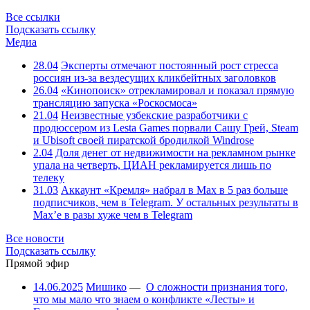
Все ссылки
Подсказать ссылку
Медиа
28.04
Эксперты отмечают постоянный рост стресса
россиян из-за вездесущих кликбейтных заголовков
26.04
«Кинопоиск» отрекламировал и показал прямую
трансляцию запуска «Роскосмоса»
21.04
Неизвестные узбекские разработчики с
продюссером из Lesta Games порвали Сашу Грей, Steam
и Ubisoft своей пиратской бродилкой Windrose
2.04
Доля денег от недвижимости на рекламном рынке
упала на четверть, ЦИАН рекламируется лишь по
телеку
31.03
Аккаунт «Кремля» набрал в Max в 5 раз больше
подписчиков, чем в Telegram. У остальных результаты в
Max’е в разы хуже чем в Telegram
Все новости
Подсказать ссылку
Прямой эфир
14.06.2025
Мишико
—
О сложности признания того,
что мы мало что знаем о конфликте «Лесты» и