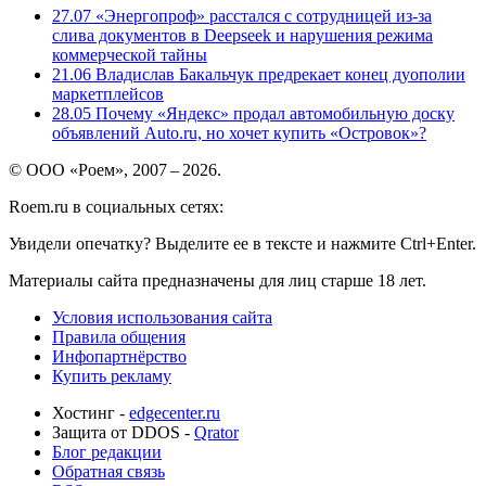
27.07
«Энергопроф» расстался с сотрудницей из-за
слива документов в Deepseek и нарушения режима
коммерческой тайны
21.06
Владислав Бакальчук предрекает конец дуополии
маркетплейсов
28.05
Почему «Яндекс» продал автомобильную доску
объявлений Auto.ru, но хочет купить «Островок»?
© ООО «Роем», 2007 – 2026.
Roem.ru в социальных сетях:
Увидели опечатку? Выделите ее в тексте и нажмите Ctrl+Enter.
Материалы сайта предназначены для лиц старше 18 лет.
Условия использования сайта
Правила общения
Инфопартнёрство
Купить рекламу
Хостинг -
edgecenter.ru
Защита от DDOS -
Qrator
Блог редакции
Обратная связь