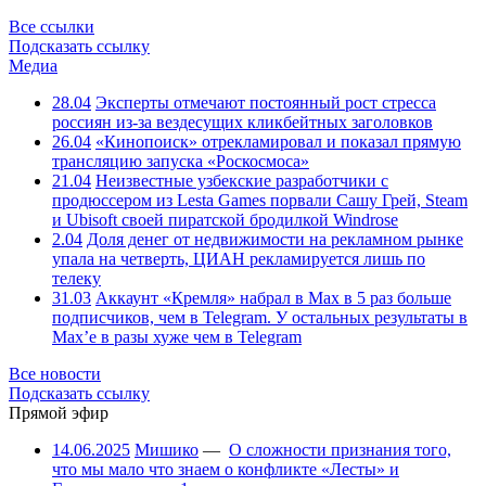
Все ссылки
Подсказать ссылку
Медиа
28.04
Эксперты отмечают постоянный рост стресса
россиян из-за вездесущих кликбейтных заголовков
26.04
«Кинопоиск» отрекламировал и показал прямую
трансляцию запуска «Роскосмоса»
21.04
Неизвестные узбекские разработчики с
продюссером из Lesta Games порвали Сашу Грей, Steam
и Ubisoft своей пиратской бродилкой Windrose
2.04
Доля денег от недвижимости на рекламном рынке
упала на четверть, ЦИАН рекламируется лишь по
телеку
31.03
Аккаунт «Кремля» набрал в Max в 5 раз больше
подписчиков, чем в Telegram. У остальных результаты в
Max’е в разы хуже чем в Telegram
Все новости
Подсказать ссылку
Прямой эфир
14.06.2025
Мишико
—
О сложности признания того,
что мы мало что знаем о конфликте «Лесты» и