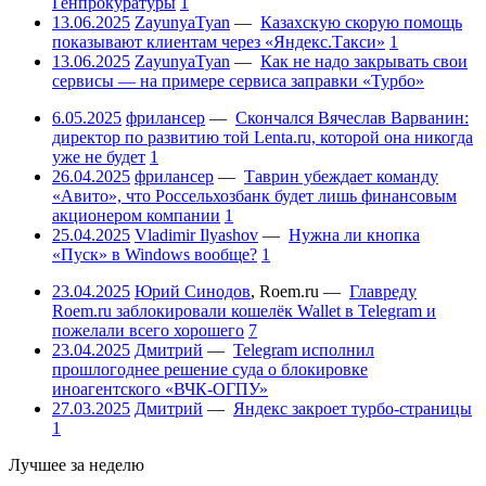
Генпрокуратуры
1
13.06.2025
ZayunyaTyan
—
Казахскую скорую помощь
показывают клиентам через «Яндекс.Такси»
1
13.06.2025
ZayunyaTyan
—
Как не надо закрывать свои
сервисы — на примере сервиса заправки «Турбо»
6.05.2025
фрилансер
—
Скончался Вячеслав Варванин:
директор по развитию той Lenta.ru, которой она никогда
уже не будет
1
26.04.2025
фрилансер
—
Таврин убеждает команду
«Авито», что Россельхозбанк будет лишь финансовым
акционером компании
1
25.04.2025
Vladimir Ilyashov
—
Нужна ли кнопка
«Пуск» в Windows вообще?
1
23.04.2025
Юрий Синодов
,
Roem.ru
—
Главреду
Roem.ru заблокировали кошелёк Wallet в Telegram и
пожелали всего хорошего
7
23.04.2025
Дмитрий
—
Telegram исполнил
прошлогоднее решение суда о блокировке
иноагентского «ВЧК-ОГПУ»
27.03.2025
Дмитрий
—
Яндекс закроет турбо-страницы
1
Лучшее за неделю