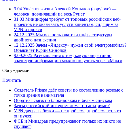
9.04
Ушёл из жизни Алексей Копылов (copylove) —
человек, повлиявший на весь Рунет
31.03
Минцифры требует от топовых российских веб-
проектов не оказывать услуги клиентам, сидящим за
VPN и прокси
24.12.2025
Мы все пользователи инфраструктуры
двойного назначения
12.12.2025
Зачем «Яндексу» нужен свой электромобиль?
Объясняет Юрий Синодов
9.09.2025
Размышления о том, какую оперативно
значимую информацию можно получить через «Макс»
Обсуждаемое
Почитать
Создатель Prisma даёт советы по составлению резюме с
точки зрения нанимателя
Обратная связь по блокировкам и белым спискам
Зачем российский интернет ломают санкциями?
VPN для разработки — не проблема, проблема то, что
он нужен
ФСБ и Минздрав предупреждают (только их никто не
слушает)