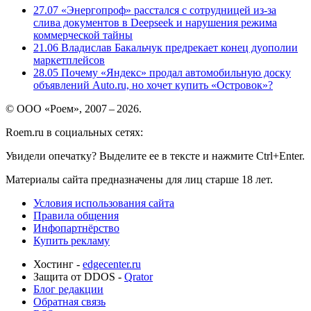
27.07
«Энергопроф» расстался с сотрудницей из-за
слива документов в Deepseek и нарушения режима
коммерческой тайны
21.06
Владислав Бакальчук предрекает конец дуополии
маркетплейсов
28.05
Почему «Яндекс» продал автомобильную доску
объявлений Auto.ru, но хочет купить «Островок»?
© ООО «Роем», 2007 – 2026.
Roem.ru в социальных сетях:
Увидели опечатку? Выделите ее в тексте и нажмите Ctrl+Enter.
Материалы сайта предназначены для лиц старше 18 лет.
Условия использования сайта
Правила общения
Инфопартнёрство
Купить рекламу
Хостинг -
edgecenter.ru
Защита от DDOS -
Qrator
Блог редакции
Обратная связь