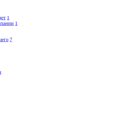
дет
1
мпании
1
шего
7
ы