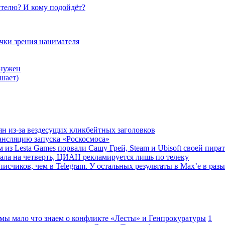
телю? И кому подойдёт?
очки зрения нанимателя
 нужен
шает)
ян из-за вездесущих кликбейтных заголовков
ансляцию запуска «Роскосмоса»
 из Lesta Games порвали Сашу Грей, Steam и Ubisoft своей пира
ала на четверть, ЦИАН рекламируется лишь по телеку
исчиков, чем в Telegram. У остальных результаты в Max’е в разы
 мы мало что знаем о конфликте «Лесты» и Генпрокуратуры
1