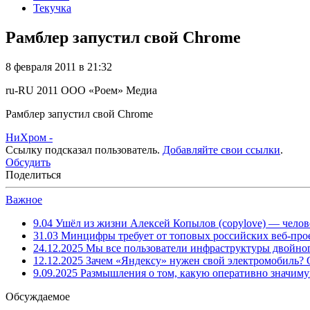
Текучка
Рамблер запустил свой Chrome
8 февраля 2011 в 21:32
ru-RU
2011
ООО «Роем»
Медиа
Рамблер запустил свой Chrome
НиХром -
Ссылку подсказал пользователь.
Добавляйте свои ссылки
.
Обсудить
Поделиться
Важное
9.04
Ушёл из жизни Алексей Копылов (copylove) — челов
31.03
Минцифры требует от топовых российских веб-прое
24.12.2025
Мы все пользователи инфраструктуры двойног
12.12.2025
Зачем «Яндексу» нужен свой электромобиль?
9.09.2025
Размышления о том, какую оперативно значим
Обсуждаемое