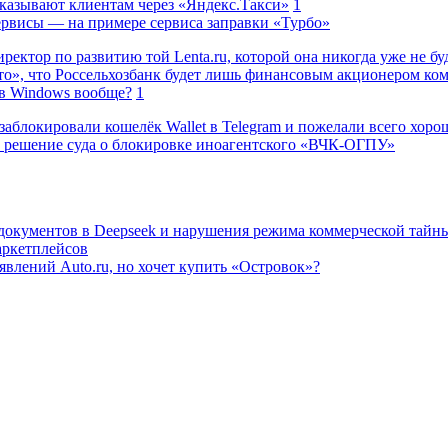
казывают клиентам через «Яндекс.Такси»
1
сервисы — на примере сервиса заправки «Турбо»
ректор по развитию той Lenta.ru, которой она никогда уже не бу
о», что Россельхозбанк будет лишь финансовым акционером ко
в Windows вообще?
1
заблокировали кошелёк Wallet в Telegram и пожелали всего хоро
 решение суда о блокировке иноагентского «ВЧК-ОГПУ»
 документов в Deepseek и нарушения режима коммерческой тайн
аркетплейсов
влений Auto.ru, но хочет купить «Островок»?