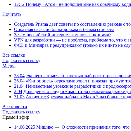
12:12
Почему «Атом» не подошёл мне как обычному води
Почитать
Создатель Prisma даёт советы по составлению резюме с т
Обратная связь по блокировкам и белым спискам
Зачем российский интернет ломают санкциями?
VPN для разработки — не проблема, проблема то, что он
ФСБ и Минздрав предупреждают (только их никто не слу
Все ссылки
Подсказать ссылку
Медиа
28.04
Эксперты отмечают постоянный рост стресса росси
26.04
«Кинопоиск» отрекламировал и показал прямую тр
21.04
Неизвестные узбекские разработчики с продюссером
2.04
Доля денег от недвижимости на рекламном рынке уп
31.03
Аккаунт «Кремля» набрал в Max в 5 раз больше подп
Все новости
Подсказать ссылку
Прямой эфир
14.06.2025
Мишико
—
О сложности признания того, что