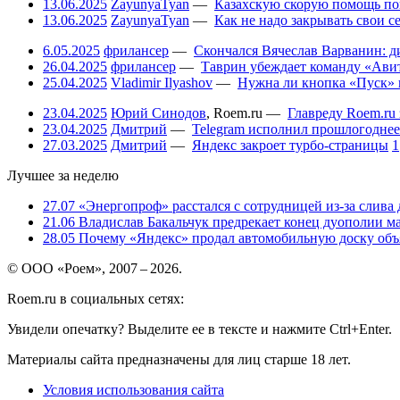
13.06.2025
ZayunyaTyan
—
Казахскую скорую помощь по
13.06.2025
ZayunyaTyan
—
Как не надо закрывать свои 
6.05.2025
фрилансер
—
Скончался Вячеслав Варванин: ди
26.04.2025
фрилансер
—
Таврин убеждает команду «Авит
25.04.2025
Vladimir Ilyashov
—
Нужна ли кнопка «Пуск» 
23.04.2025
Юрий Синодов
,
Roem.ru
—
Главреду Roem.ru 
23.04.2025
Дмитрий
—
Telegram исполнил прошлогоднее
27.03.2025
Дмитрий
—
Яндекс закроет турбо-страницы
1
Лучшее за неделю
27.07
«Энергопроф» расстался с сотрудницей из-за слива
21.06
Владислав Бакальчук предрекает конец дуополии м
28.05
Почему «Яндекс» продал автомобильную доску объя
© ООО «Роем», 2007 – 2026.
Roem.ru в социальных сетях:
Увидели опечатку? Выделите ее в тексте и нажмите Ctrl+Enter.
Материалы сайта предназначены для лиц старше 18 лет.
Условия использования сайта