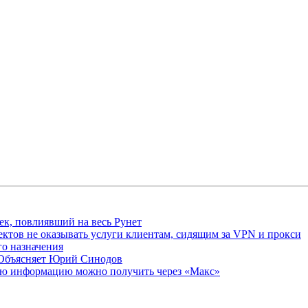
ек, повлиявший на весь Рунет
ктов не оказывать услуги клиентам, сидящим за VPN и прокси
о назначения
 Объясняет Юрий Синодов
ую информацию можно получить через «Макс»